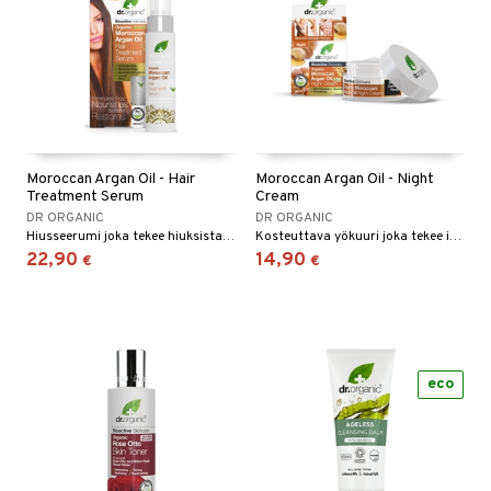
Moroccan Argan Oil - Hair
Moroccan Argan Oil - Night
Treatment Serum
Cream
DR ORGANIC
DR ORGANIC
Hiusseerumi joka tekee hiuksistasi helposti käsiteltävät ja antavat niille kauniin kiillon!
Kosteuttava yökuuri joka tekee ihostasi sileän ja pehmeän.
22,90
14,90
€
€
eco