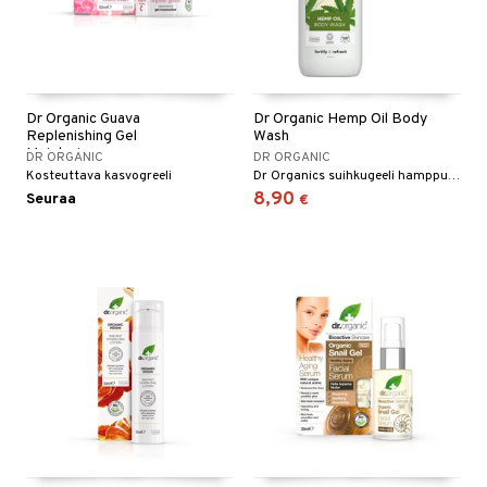
Dr Organic Guava
Dr Organic Hemp Oil Body
Replenishing Gel
Wash
Moisturiser
DR ORGANIC
DR ORGANIC
Kosteuttava kasvogreeli
Dr Organics suihkugeeli hamppuöljyllä on kosteuttava saippua, täydellinen aktiiviselle ja useasti suihkussa käyvälle.
8,90
Seuraa
€