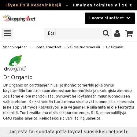
Täydellisiä kesävinkkejä
-
Ilmainen toimitus yli 50 €
Luontaistuotteet
ERKKEJÄ
Kauneudenhoito
JAT
UOTTEITA
Piilolinssit
Shopping4net
»
Luontaistuotteet
»
Valitse tuotemerkki
»
Dr Organic
Luontaistuotteet
silmät
Apteekki
suus
Dr Organic
apot
Fitness
Dr Organic on brittiläinen hius- ja ihonhoitomerkki joka pyrkii
käyttämään tuotteissaan ainoastaan luonnollisia ja ekologisia aineosia.
Koti & Sisustus
Jos tämä ei ole mahdollista, pyrkivät he löytämään muun luonnollisen
vaihtoehdon. Kaikki heidän tuotteensa sisältävät luonnollisia ainesosia
Lelut, Lapsi & Vauva
ja ne sopivat myös kasvissyöjille ja vegaaneille sillä niitä ei ole testattu
kkeet
eläimillä. Tuotevalikoima ei sisällä parabeeneja, SLS, mineraaliöljyjä,
GMO raaka-aineita, keinotekoisia väri- tai hajuaineita.
Tuotemerkkejä
otteet
ät & pähkinät
Järjestä tai suodata jotta löydät suosikkisi helposti:
Kampanjat
iho & kynnet
en