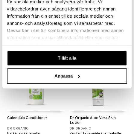
för sociala medier och analysera vår trafik. Vi
vidarebefordrar även sådana identifierare och annan
Calendula Baby Moisturiser
Calendula Baby Wash
information från din enhet till de sociala medier och
annons- och analysföretag som vi samarbetar med.
DR ORGANIC
DR ORGANIC
Rauhoittava ja kosteuttava voide vauvoille ja lapsille
Mieto suihkugeeli vauvoille ja lapsille
Dessa kan i sin tur kombinera informationen med annan
13,29
7,59
€
€
information som du har tillhandahållit eller som de har
samlat in när du har använt deras tjänster. Du godkänner
våra cookies vid fortsatt användande av vår webbplats.
Tillåt alla
Anpassa
Calendula Conditioner
Dr Organic Aloe Vera Skin
Lotion
DR ORGANIC
DR ORGANIC
Herkälle päänahalle
Kosteuttava voide koko keholle.