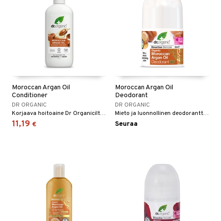
Moroccan Argan Oil
Moroccan Argan Oil
Conditioner
Deodorant
DR ORGANIC
DR ORGANIC
Korjaava hoitoaine Dr Organicilta raviten ja antaen tuuheutta elottomille, kuiville ja ohuille hiuksille.
Mieto ja luonnollinen deodorantti, joka antaa pitkäkestoista suojaa.
11,19
Seuraa
€