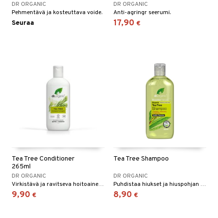
DR ORGANIC
DR ORGANIC
Pehmentävä ja kosteuttava voide.
Anti-agringr seerumi.
17,90
Seuraa
€
Tea Tree Conditioner
Tea Tree Shampoo
265ml
DR ORGANIC
DR ORGANIC
Virkistävä ja ravitseva hoitoaine normaaleille ja rasvaisille hiuksille.
Puhdistaa hiukset ja hiuspohjan hellävaraisesti, jotta ne tuntuvat raikkailta ja kosteutetuilta.
9,90
8,90
€
€