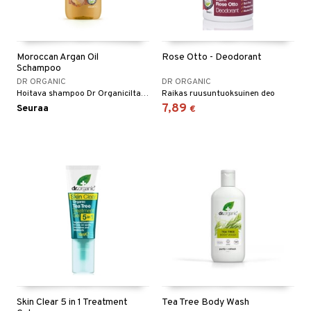
Moroccan Argan Oil
Rose Otto - Deodorant
Schampoo
DR ORGANIC
DR ORGANIC
Hoitava shampoo Dr Organicilta ohuille ja kuiville hiuksille.
Raikas ruusuntuoksuinen deo
7,89
Seuraa
€
Skin Clear 5 in 1 Treatment
Tea Tree Body Wash