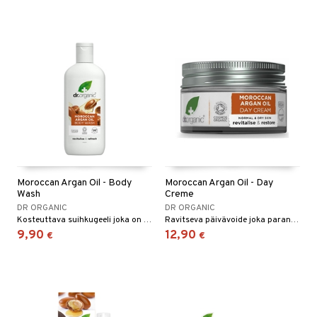
Moroccan Argan Oil - Body
Moroccan Argan Oil - Day
Wash
Creme
DR ORGANIC
DR ORGANIC
Kosteuttava suihkugeeli joka on ravinteikas ja antaa iholle vitamiinipiristyksen.
Ravitseva päivävoide joka parantaa ihon kimmoisuutta.
9,90
12,90
€
€