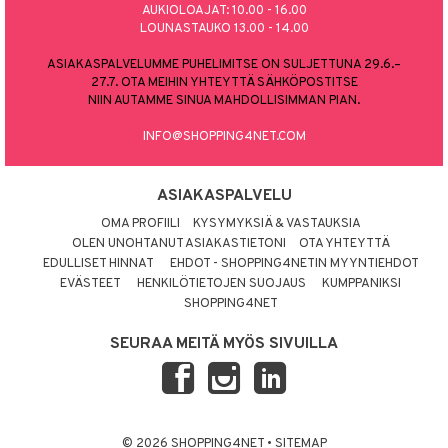
AUKIOLOAJAT: 10.00 - 16.00
LOUNASTAUKO 13.00 - 14.00
ASIAKASPALVELUMME PUHELIMITSE ON SULJETTUNA 29.6.–
27.7. OTA MEIHIN YHTEYTTÄ SÄHKÖPOSTITSE
NIIN AUTAMME SINUA MAHDOLLISIMMAN PIAN.
INFO@SHOPPING4NET.COM
ASIAKASPALVELU
OMA PROFIILI
KYSYMYKSIÄ & VASTAUKSIA
OLEN UNOHTANUT ASIAKASTIETONI
OTA YHTEYTTÄ
EDULLISET HINNAT
EHDOT - SHOPPING4NETIN MYYNTIEHDOT
EVÄSTEET
HENKILÖTIETOJEN SUOJAUS
KUMPPANIKSI
SHOPPING4NET
SEURAA MEITÄ MYÖS SIVUILLA
© 2026 SHOPPING4NET
•
SITEMAP