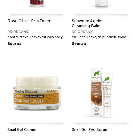
Rose Otto - Skin Toner
Seaweed Ageless
Cleansing Balm
DR ORGANIC
DR ORGANIC
Kosteuttava kasvovesi joka säilyttää ihon pH-tasapainon.
Ylellinen kasvojen puhdistusvoide, rikastettu luomulevällä ja kasviöljyillä
Seuraa
Seuraa
Snail Gel Cream
Snail Gel Eye Serum