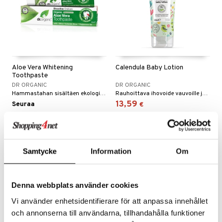
Aloe Vera Whitening
Calendula Baby Lotion
Toothpaste
DR ORGANIC
DR ORGANIC
Hammastahan sisältäen ekologista aloe veraa. Hampaiden ja ikenien hellävaraiseen puhdistukseen.
Rauhoittava ihovoide vauvoille ja lapsille
13,59
Seuraa
€
Samtycke
Information
Om
Denna webbplats använder cookies
Vi använder enhetsidentifierare för att anpassa innehållet
och annonserna till användarna, tillhandahålla funktioner