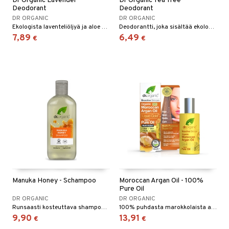
Dr Organic Lavender
Dr Organic Tea Tree
Deodorant
Deodorant
DR ORGANIC
DR ORGANIC
Ekologista laventeliöljyä ja aloe veraa sisältävä deodorantti.
Deodorantti, joka sisältää ekologista teepuuöljyä. Se neutraloi pahan hajun ja estää hajua aiheuttavien bakteerien kasvua.
7,89
6,49
€
€
Manuka Honey - Schampoo
Moroccan Argan Oil - 100%
Pure Oil
DR ORGANIC
DR ORGANIC
Runsaasti kosteuttava shampoo, joka ravitsee hiuksia ja hiuspohjaa.
100% puhdasta marokkolaista arganöljyä - monivaikutteista superravinnetta hiuksille, iholle, kynsille ja huulille.
9,90
13,91
€
€