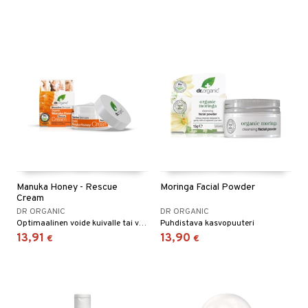
Manuka Honey - Rescue
Moringa Facial Powder
Cream
DR ORGANIC
DR ORGANIC
Optimaalinen voide kuivalle tai vaurioituneelle iholle sisältäen intensiivisen koostumuksen useita aktiivisia ainesosia.
Puhdistava kasvopuuteri
13,91
13,90
€
€