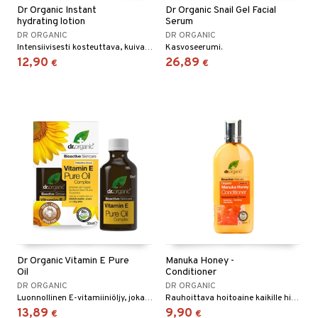
Dr Organic Instant
Dr Organic Snail Gel Facial
hydrating lotion
Serum
DR ORGANIC
DR ORGANIC
Intensiivisesti kosteuttava, kuivalle iholle
Kasvoseerumi.
12,90
26,89
€
€
Dr Organic Vitamin E Pure
Manuka Honey -
Oil
Conditioner
DR ORGANIC
DR ORGANIC
Luonnollinen E-vitamiiniöljy, joka auttaa tasoittamaan hienoja juonteita ja ryppyjä.
Rauhoittava hoitoaine kaikille hiustyypeille.
13,89
9,90
€
€