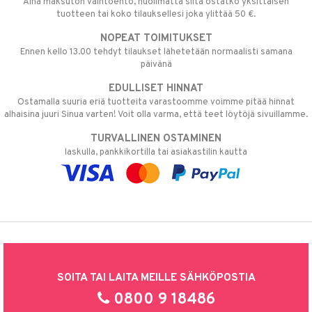
Aina maksuton vaihtoehto, huolimatta siitä ostatko yksittäisen
tuotteen tai koko tilauksellesi joka ylittää 50 €.
NOPEAT TOIMITUKSET
Ennen kello 13.00 tehdyt tilaukset lähetetään normaalisti samana
päivänä
EDULLISET HINNAT
Ostamalla suuria eriä tuotteita varastoomme voimme pitää hinnat
alhaisina juuri Sinua varten! Voit olla varma, että teet löytöjä sivuillamme.
TURVALLINEN OSTAMINEN
laskulla, pankkikortilla tai asiakastilin kautta
SOITA TAI LAITA MEILLE SÄHKÖPOSTIA
0800 9 18486