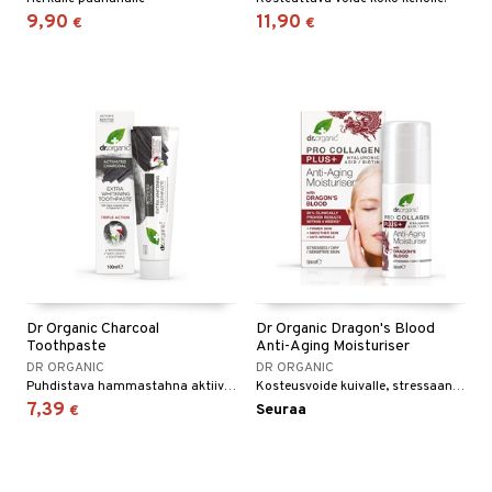
9,90
11,90
€
€
Dr Organic Charcoal
Dr Organic Dragon's Blood
Toothpaste
Anti-Aging Moisturiser
DR ORGANIC
DR ORGANIC
Puhdistava hammastahna aktiivihiilellä.
Kosteusvoide kuivalle, stressaantuneelle ja herkälle iholle.
7,39
Seuraa
€