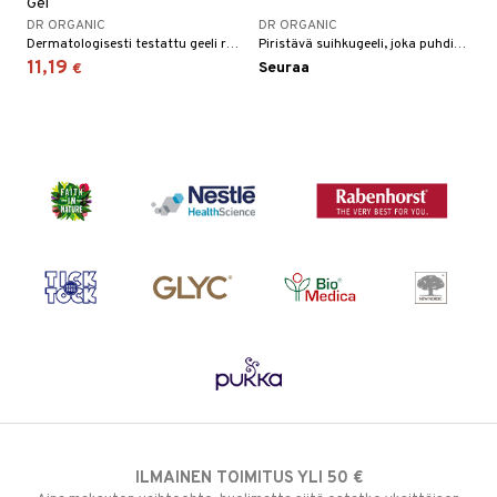
Gel
DR ORGANIC
DR ORGANIC
Dermatologisesti testattu geeli rasvaiselle ja ongelmaiholle. Auttaa poistamaan kuolleita ihosoluja, poistamaan ylimääräistä öljyä ja puhdistamaan syvältä.
Piristävä suihkugeeli, joka puhdistaa tukkeutuneet huokoset ja poistaa lian ja ylimääräisen öljyn samalla kun se auttaa ihoa säilyttämään luonnollisen kosteustasapainonsa.
11,19
Seuraa
€
ILMAINEN TOIMITUS YLI 50 €