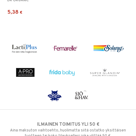
DR ORGANIC
5,38
€
ILMAINEN TOIMITUS YLI 50 €
Aina maksuton vaihtoehto, huolimatta siitä ostatko yksittäisen
tuotteen tai koko tilauksellesi joka ylittää 50 €.