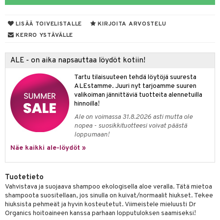
distaminen
koistuotteet
let
akkauhset
LISÄÄ TOIVELISTALLE
KIRJOITA ARVOSTELU
mänympärysvoiteet
eriset öljyt
hampaat
KERRO YSTÄVÄLLE
teet
py, suihku & saippuat
mät
ALE - on aika napsauttaa löydöt kotiin!
yt
hdistaminen
Tartu tilaisuuteen tehdä löytöjä suuresta
talon kuorinta
ALEstamme. Juuri nyt tarjoamme suuren
valikoiman jännittäviä tuotteita alennetuilla
talovoiteet
to
hinnoilla!
Ale on voimassa 31.8.2026 asti mutta ole
apot
nopea - suosikkituotteesi voivat päästä
loppumaan!
t
nit &mineraalit
hanen
Näe kaikki ale-löydöt »
m
 lihakset
lisät
Tuotetieto
Vahvistava ja suojaava shampoo ekologisella aloe veralla. Tätä mietoa
udottaminen
 halu
ium
lisät
shampoota suositellaan, jos sinulla on kuivat/normaalit hiukset. Tekee
hiuksista pehmeät ja hyvin kosteutetut. Viimeistele mieluusti Dr
pot
tamiinit
s & imetys
sti käytettävät
n korvaaminen
Organics hoitoaineen kanssa parhaan lopputuloksen saamiseksi!