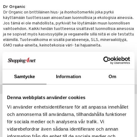
iot
lisät
rasvahapot
Dr Organic
 halu
ideriviinietikka
svahapot
i-intoleranssi
Dr Organic on brittiläinen hius- ja ihonhoitomerkki joka pyrkii
käyttämään tuotteissaan ainoastaan luonnollisia ja ekologisia aineosia.
d
vuodet & PMS
Jos tämä ei ole mahdollista, pyrkivät he löytämään muun luonnollisen
vaihtoehdon. Kaikki heidän tuotteensa sisältävät luonnollisia ainesosia
verisuonet
ie
t
ood
ja ne sopivat myös kasvissyöjille ja vegaaneille sillä niitä ei ole testattu
eläimillä. Tuotevalikoima ei sisällä parabeeneja, SLS, mineraaliöljyjä,
 terveydenhuoltoa
poltto
rolia alentavat
GMO raaka-aineita, keinotekoisia väri- tai hajuaineita.
uolisto
rasvahapot
ta
Tuotenumero
inen
hiuspuu
ostuttimet
uutta säätelevät
HAVS3-IV-250
Samtycke
Information
Om
t
riset rasvahapot
evitys
t
iini
 energiaa
nia vahvistavat
 & helpottava
 & K
Vinkkejä sinulle
Denna webbplats använder cookies
apia
tus
& nenä & kurkku
idantit
g
spalvelu
Vi använder enhetsidentifierare för att anpassa innehållet
ulatus
iinit
ksiä & vastauksia
och annonserna till användarna, tillhandahålla funktioner
o
puli
iinit
för sociala medier och analysera vår trafik. Vi
tuotetta
vidarebefordrar även sådana identifierare och annan
n
uuri
 verkkokaupasta
information från din enhet till de sociala medier och