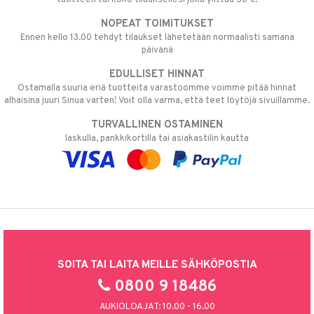
NOPEAT TOIMITUKSET
Ennen kello 13.00 tehdyt tilaukset lähetetään normaalisti samana
päivänä
EDULLISET HINNAT
Ostamalla suuria eriä tuotteita varastoomme voimme pitää hinnat
alhaisina juuri Sinua varten! Voit olla varma, että teet löytöjä sivuillamme.
TURVALLINEN OSTAMINEN
laskulla, pankkikortilla tai asiakastilin kautta
SOITA TAI LAITA MEILLE SÄHKÖPOSTIA
0800 9 18486
AUKIOLOAJAT: 10.00 - 16.00