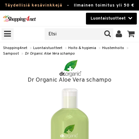
Täydellisiä kesävinkkejä
-
Ilmainen toimitus yli 50 €
Luontaistuotteet
ERKKEJÄ
Kauneudenhoito
JAT
UOTTEITA
Piilolinssit
Shopping4net
»
Luontaistuotteet
»
Hoito & hygienia
»
Hiustenhoito
»
Sampoot
»
Dr Organic Aloe Vera schampo
Luontaistuotteet
silmät
Apteekki
suus
Dr Organic Aloe Vera schampo
apot
Fitness
Koti & Sisustus
Lelut, Lapsi & Vauva
kkeet
Tuotemerkkejä
otteet
ät & pähkinät
Kampanjat
iho & kynnet
en