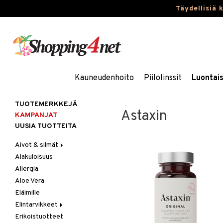
Täydellisiä 
Kauneudenhoito
Piilolinssit
Luontai
TUOTEMERKKEJÄ
Astaxin
KAMPANJAT
UUSIA TUOTTEITA
Aivot & silmät
Alakuloisuus
Muisti
Allergia
Rasvahapot
Aloe Vera
Silmät
Eläimille
Elintarvikkeet
Erikoistuotteet
Hedelmät & pähkinät