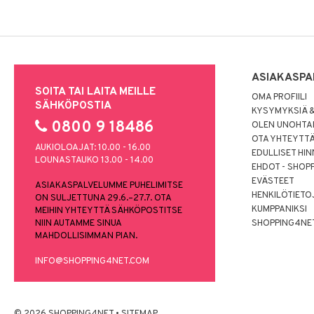
ASIAKASPA
SOITA TAI LAITA MEILLE
OMA PROFIILI
SÄHKÖPOSTIA
KYSYMYKSIÄ &
0800 9 18486
OLEN UNOHTAN
OTA YHTEYTT
AUKIOLOAJAT: 10.00 - 16.00
EDULLISET HI
LOUNASTAUKO 13.00 - 14.00
EHDOT - SHOP
EVÄSTEET
ASIAKASPALVELUMME PUHELIMITSE
HENKILÖTIETO
ON SULJETTUNA 29.6.–27.7. OTA
KUMPPANIKSI
MEIHIN YHTEYTTÄ SÄHKÖPOSTITSE
NIIN AUTAMME SINUA
SHOPPING4NE
MAHDOLLISIMMAN PIAN.
INFO@SHOPPING4NET.COM
© 2026 SHOPPING4NET
•
SITEMAP