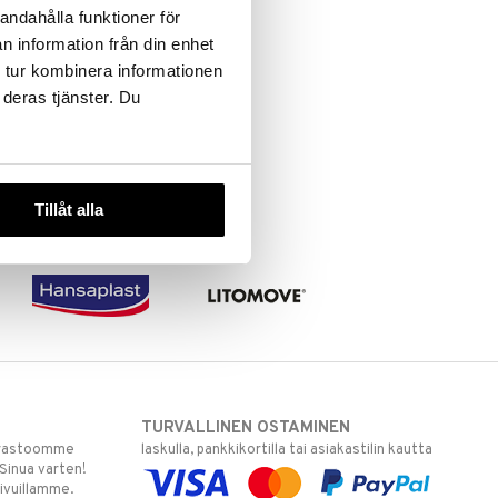
andahålla funktioner för
n information från din enhet
 tur kombinera informationen
 deras tjänster. Du
Tillåt alla
TURVALLINEN OSTAMINEN
varastoomme
laskulla, pankkikortilla tai asiakastilin kautta
 Sinua varten!
sivuillamme.