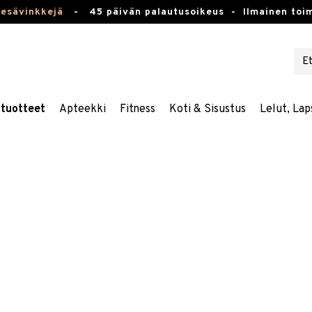
kesävinkkejä
-
45 päivän palautusoikeus -
Ilmainen toim
stuotteet
Apteekki
Fitness
Koti & Sisustus
Lelut, Lap