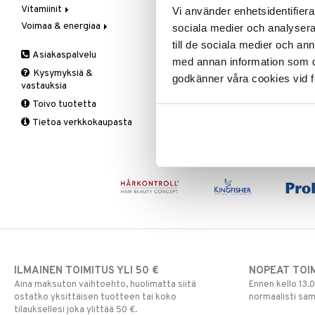
Vitamiinit
Kivunlievitys
Juomat
C-vitamiini
Vi använder enhetsidentifierar
Verisuonia vahvistavat
Voimaa & energiaa
Muuta
Kuidut
Estävä & helpottava
A, D, E & K
sociala medier och analysera 
Valoterapia
Puhdistus
Korva & nenä & kurkku
Antioksidantit
Ginseng
till de sociala medier och a
Asiakaspalvelu
Ruuansulatus
Muut
B-vitamiinit
Muut
med annan information som du 
Kysymyksiä &
Suolisto
Valkosipuli
C-vitamiinit
Q-10
godkänner våra cookies vid f
vastauksia
Viruksiin
Lapset
Ruusunjuuri
Toivo tuotetta
Yskään
Miehet
Schizandra
Tietoa verkkokaupasta
Multimineraalit
Suorituskyky
Naiset
ILMAINEN TOIMITUS YLI 50 €
NOPEAT TOI
Aina maksuton vaihtoehto, huolimatta siitä
Ennen kello 13.
ostatko yksittäisen tuotteen tai koko
normaalisti sa
tilauksellesi joka ylittää 50 €.