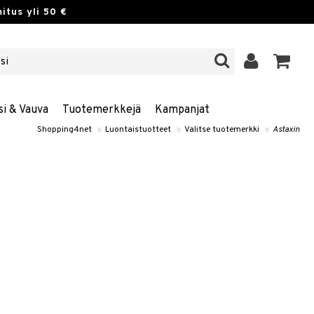
itus yli 50 €
si & Vauva
Tuotemerkkejä
Kampanjat
Shopping4net
»
Luontaistuotteet
»
Valitse tuotemerkki
»
Astaxin