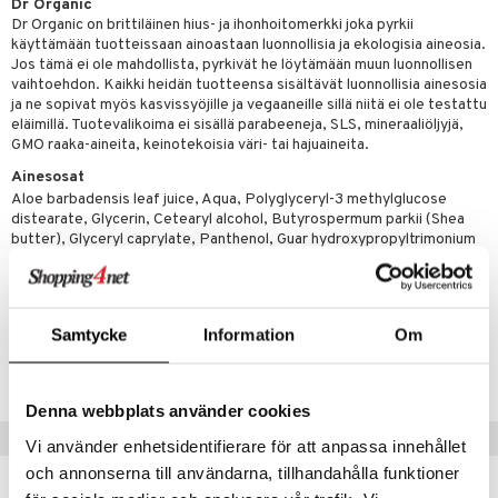
Dr Organic
iot
lisät
rasvahapot
Dr Organic on brittiläinen hius- ja ihonhoitomerkki joka pyrkii
 halu
ideriviinietikka
svahapot
i-intoleranssi
käyttämään tuotteissaan ainoastaan luonnollisia ja ekologisia aineosia.
Jos tämä ei ole mahdollista, pyrkivät he löytämään muun luonnollisen
d
vuodet & PMS
vaihtoehdon. Kaikki heidän tuotteensa sisältävät luonnollisia ainesosia
ja ne sopivat myös kasvissyöjille ja vegaaneille sillä niitä ei ole testattu
verisuonet
ie
t
ood
eläimillä. Tuotevalikoima ei sisällä parabeeneja, SLS, mineraaliöljyjä,
GMO raaka-aineita, keinotekoisia väri- tai hajuaineita.
 terveydenhuoltoa
poltto
rolia alentavat
Ainesosat
Aloe barbadensis leaf juice, Aqua, Polyglyceryl-3 methylglucose
uolisto
rasvahapot
ta
distearate, Glycerin, Cetearyl alcohol, Butyrospermum parkii (Shea
butter), Glyceryl caprylate, Panthenol, Guar hydroxypropyltrimonium
inen
hiuspuu
ostuttimet
uutta säätelevät
chloride, Tocopherol/Helianthus annuus (Sunflower) seed oil, Aroma,
t
riset rasvahapot
evitys
t
iini
Sodium benzoate, Potassium sorbate, Sodium phytate, Limonene*
 energiaa
nia vahvistavat
 & helpottava
 & K
Samtycke
Information
Om
Tuotenumero
apia
tus
& nenä & kurkku
idantit
g
HAVB0-IV-265
spalvelu
ulatus
iinit
Denna webbplats använder cookies
ksiä & vastauksia
o
puli
iinit
Vinkkejä sinulle
Vi använder enhetsidentifierare för att anpassa innehållet
tuotetta
och annonserna till användarna, tillhandahålla funktioner
n
uuri
 verkkokaupasta