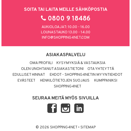
SOITA TAI LAITA MEILLE SÄHKÖPOSTIA
0800 9 18486
AUKIOLOAJAT: 10.00 - 16.00
LOUNASTAUKO 13.00 - 14.00
INFO@SHOPPING4NET.COM
ASIAKASPALVELU
OMA PROFIILI
KYSYMYKSIÄ & VASTAUKSIA
OLEN UNOHTANUT ASIAKASTIETONI
OTA YHTEYTTÄ
EDULLISET HINNAT
EHDOT - SHOPPING4NETIN MYYNTIEHDOT
EVÄSTEET
HENKILÖTIETOJEN SUOJAUS
KUMPPANIKSI
SHOPPING4NET
SEURAA MEITÄ MYÖS SIVUILLA
© 2026 SHOPPING4NET
•
SITEMAP