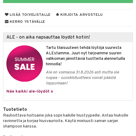
distaminen
koistuotteet
let
akkauhset
LISÄÄ TOIVELISTALLE
KIRJOITA ARVOSTELU
mänympärysvoiteet
eriset öljyt
hampaat
KERRO YSTÄVÄLLE
teet
py, suihku & saippuat
mät
ALE - on aika napsauttaa löydöt kotiin!
yt
hdistaminen
Tartu tilaisuuteen tehdä löytöjä suuresta
talon kuorinta
ALEstamme. Juuri nyt tarjoamme suuren
valikoiman jännittäviä tuotteita alennetuilla
talovoiteet
to
hinnoilla!
Ale on voimassa 31.8.2026 asti mutta ole
apot
nopea - suosikkituotteesi voivat päästä
loppumaan!
t
nit &mineraalit
hanen
Näe kaikki ale-löydöt »
m
 lihakset
lisät
Tuotetieto
Rauhoittava hoitoaine joka sopii kaikille hiustyypeille. Antaa hiuksille
udottaminen
 halu
ium
lisät
ravinnetta ja korjaa hiusvaurioita. Käytä mieluusti saman sarjan
shampoon kanssa.
pot
tamiinit
s & imetys
sti käytettävät
n korvaaminen