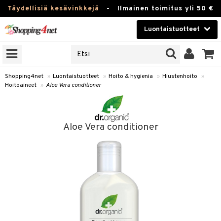
Täydellisiä kesävinkkejä
-
Ilmainen toimitus yli 50 €
Luontaistuotteet
ERKKEJÄ
Kauneudenhoito
JAT
UOTTEITA
Piilolinssit
Shopping4net
»
Luontaistuotteet
»
Hoito & hygienia
»
Hiustenhoito
»
Hoitoaineet
»
Aloe Vera conditioner
Luontaistuotteet
silmät
Apteekki
suus
Aloe Vera conditioner
apot
Fitness
Koti & Sisustus
Lelut, Lapsi & Vauva
kkeet
Tuotemerkkejä
otteet
ät & pähkinät
Kampanjat
iho & kynnet
en