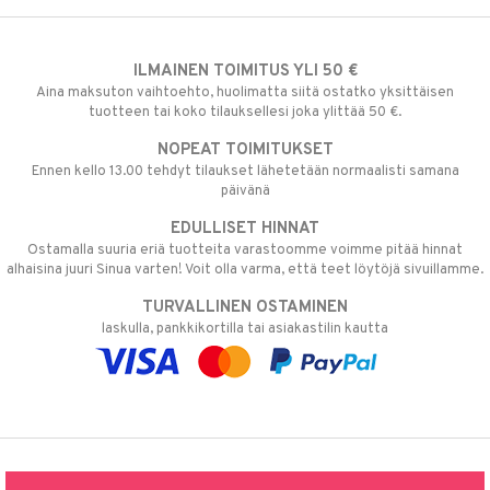
ILMAINEN TOIMITUS YLI 50 €
Aina maksuton vaihtoehto, huolimatta siitä ostatko yksittäisen
tuotteen tai koko tilauksellesi joka ylittää 50 €.
NOPEAT TOIMITUKSET
Ennen kello 13.00 tehdyt tilaukset lähetetään normaalisti samana
päivänä
EDULLISET HINNAT
Ostamalla suuria eriä tuotteita varastoomme voimme pitää hinnat
alhaisina juuri Sinua varten! Voit olla varma, että teet löytöjä sivuillamme.
TURVALLINEN OSTAMINEN
laskulla, pankkikortilla tai asiakastilin kautta