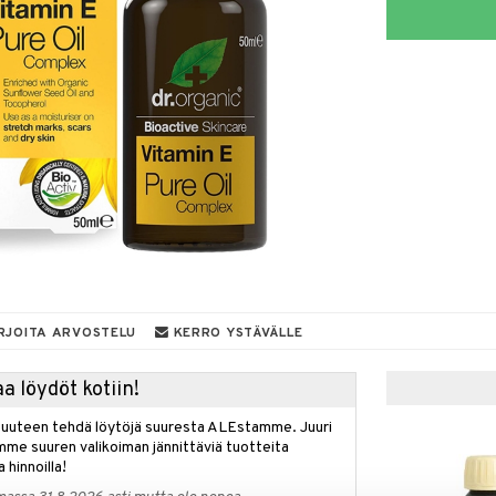
RJOITA ARVOSTELU
KERRO YSTÄVÄLLE
a löydöt kotiin!
isuuteen tehdä löytöjä suuresta ALEstamme. Juuri
mme suuren valikoiman jännittäviä tuotteita
a hinnoilla!