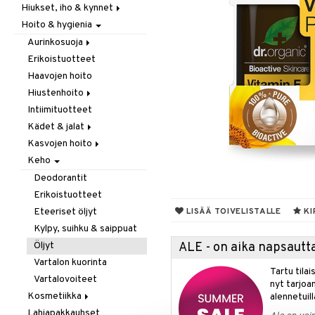
Hiukset, iho & kynnet
Itäminen
Hoito & hygienia
Jauhot & leivonta
Aurinko & pigmentti
Juomat
Hiukset
Aurinkosuoja
Kookos
Ravintolisät
Erikoistuotteet
Aftersun-tuotteet
Makeutusaineet
Haavojen hoito
Aurinkovoiteet
Mausteet & liemet
Hiustenhoito
Huulet
Muut
Intiimituotteet
Erikoistuotteet
Öljy & rasva
Kädet & jalat
Hoitoaineet
Pähkinä- & siementahnoja
Kasvojen hoito
Sampoot
Jalkojen hoito
Patukat
Keho
Käsien hoito
Erikoistuotteet
Rawfood
Muut tarvikkeet
Parranajotuotteet
Deodorantit
Säilytys
Puhdistaminen
Erikoistuotteet
Snacks
Silmänympärysvoiteet
Eteeriset öljyt
LISÄÄ TOIVELISTALLE
KI
Suklaa
Voiteet
Kylpy, suihku & saippuat
Tee
Öljyt
ALE - on aika napsautta
Vartalon kuorinta
Tartu tila
Vartalovoiteet
nyt tarjoa
Kosmetiikka
alennetuill
Lahjapakkauhset
Huulet