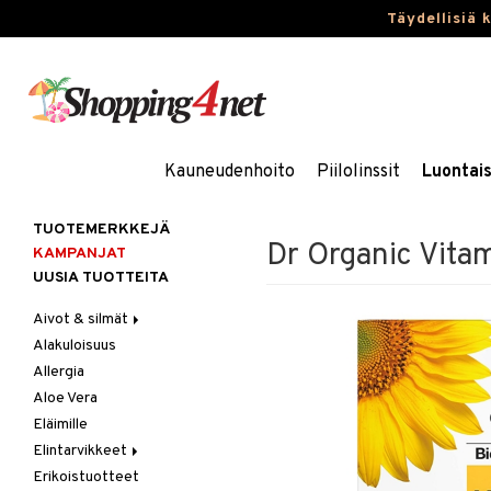
Täydellisiä 
Kauneudenhoito
Piilolinssit
Luontai
TUOTEMERKKEJÄ
Dr Organic Vitam
KAMPANJAT
UUSIA TUOTTEITA
Aivot & silmät
Alakuloisuus
Muisti
Allergia
Rasvahapot
Aloe Vera
Silmät
Eläimille
Elintarvikkeet
Erikoistuotteet
Hedelmät & pähkinät