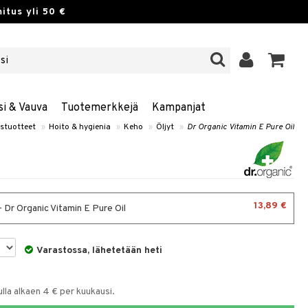
itus yli 50 €
si & Vauva
Tuotemerkkejä
Kampanjat
stuotteet
»
Hoito & hygienia
»
Keho
»
Öljyt
»
Dr Organic Vitamin E Pure Oil
13,89 €
- Dr Organic Vitamin E Pure Oil
Varastossa, lähetetään heti
la alkaen 4 € per kuukausi.