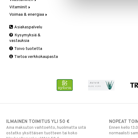
Vegetaariset rasvahapot
Vitamiinit
Kivunlievitys
Juomat
C-vitamiini
Verisuonia vahvistavat
Voimaa & energiaa
Muuta
Kuidut
Estävä & helpottava
A, D, E & K
Valoterapia
Puhdistus
Korva & nenä & kurkku
Antioksidantit
Ginseng
Asiakaspalvelu
Ruuansulatus
Muut
B-vitamiinit
Muut
Kysymyksiä &
Suolisto
Valkosipuli
C-vitamiinit
Q-10
vastauksia
Viruksiin
Lapset
Ruusunjuuri
Toivo tuotetta
Yskään
Miehet
Schizandra
Tietoa verkkokaupasta
Multimineraalit
Suorituskyky
Naiset
ILMAINEN TOIMITUS YLI 50 €
NOPEAT TOI
Aina maksuton vaihtoehto, huolimatta siitä
Ennen kello 13.
ostatko yksittäisen tuotteen tai koko
normaalisti sa