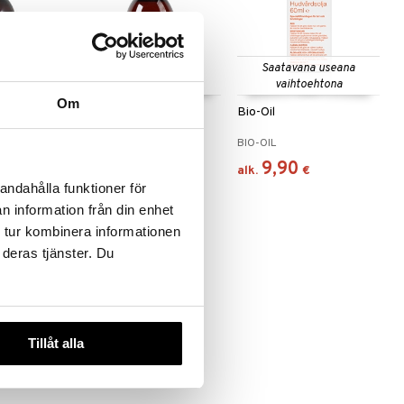
Saatavana useana
vaihtoehtona
Om
Jojoba kallpressad
Bio-Oil
CREAROME
BIO-OIL
13,50
9,90
€
alk.
€
andahålla funktioner för
n information från din enhet
 tur kombinera informationen
 deras tjänster. Du
eco
Tillåt alla
uckthorn