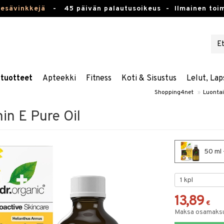
kesävinkkejä
-
45 päivän palautusoikeus -
Ilmainen toim
stuotteet
Apteekki
Fitness
Koti & Sisustus
Lelut, Lap
Shopping4net
»
Luontai
in E Pure Oil
50 ml 
13,89
€
Maksa osamaksul