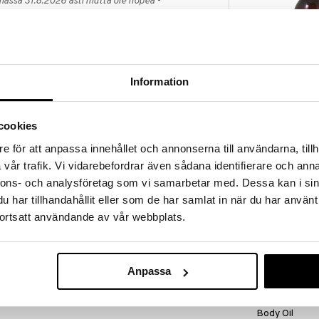
massa 31.8.2026 asti mutta ole nopea -
otteesi voivat päästä loppumaan!
i ale-löydöt »
Information
Morotsolja
kologinen öljy, jota voidaan käyttää vartalolle.
ittäin ravitseva ja kosteuttava ja ehkäisee
CREAROME
ta radikaaleja. Ihoöljy auttaa tasoittamaan hienoja
cookies
14,90
ettu auringonkukkaöljyllä ja tokoferolilla, ja sitä
€
n venymäarpien ja arpien muodostumista. Se
e för att anpassa innehållet och annonserna till användarna, tillh
a kuivaa, halkeilevaa ja auringon vaurioittamaa ihoa.
vår trafik. Vi vidarebefordrar även sådana identifierare och anna
nnons- och analysföretag som vi samarbetar med. Dessa kan i sin
har tillhandahållit eller som de har samlat in när du har använt
 siemenöljy, Rosa canina hedelmäöljy, Tokoferoli,
ortsatt användande av vår webbplats.
menöljy, Calendula officinalis kukkauute, Rosa
Geranioli.
Anpassa
Weleda Sea B
Body Oil