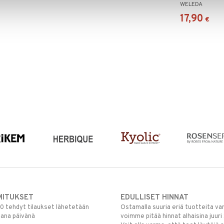
WELEDA
17,90
€
MITUKSET
EDULLISET HINNAT
00 tehdyt tilaukset lähetetään
Ostamalla suuria eriä tuotteita 
mana päivänä
voimme pitää hinnat alhaisina juuri