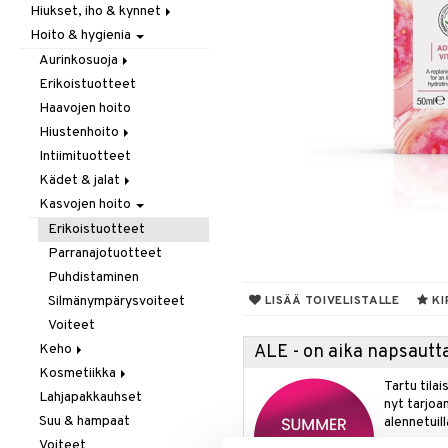
Hiukset, iho & kynnet
Itäminen
Hoito & hygienia
Jauhot & leivonta
Aurinko & pigmentti
Juomat
Hiukset
Aurinkosuoja
Kookos
Ravintolisät
Erikoistuotteet
Aftersun-tuotteet
Makeutusaineet
Haavojen hoito
Aurinkovoiteet
Mausteet & liemet
Hiustenhoito
Huulet
Muut
Intiimituotteet
Erikoistuotteet
Öljy & rasva
Kädet & jalat
Hoitoaineet
Pähkinä- & siementahnoja
Kasvojen hoito
Sampoot
Jalkojen hoito
Patukat
Käsien hoito
Erikoistuotteet
Rawfood
Muut tarvikkeet
Parranajotuotteet
Säilytys
Puhdistaminen
Snacks
Silmänympärysvoiteet
LISÄÄ TOIVELISTALLE
KI
Suklaa
Voiteet
Tee
Keho
ALE - on aika napsautta
Kosmetiikka
Deodorantit
Tartu tila
Lahjapakkauhset
Erikoistuotteet
Huulet
nyt tarjoa
Suu & hampaat
Eteeriset öljyt
Iho
alennetuill
Voiteet
Kylpy, suihku & saippuat
Silmät