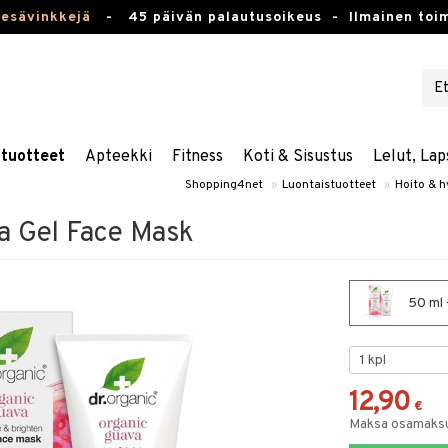
kesävinkkejä
-
45 päivän palautusoikeus -
Ilmainen toim
stuotteet
Apteekki
Fitness
Koti & Sisustus
Lelut, Lap
Shopping4net
»
Luontaistuotteet
»
Hoito & h
a Gel Face Mask
50 ml 
12,90
€
Maksa osamaksul