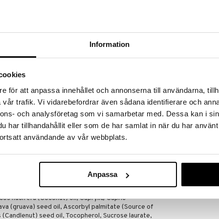
massa 31.8.2026 asti mutta ole nopea -
otteesi voivat päästä loppumaan!
i ale-löydöt »
Information
Dr Organic Gu
ää löytöä? Outletistamme löydät runsaasti
Eye Serum
Hyödynnä tilaisuus tehdä löytöjä, kun
cookies
DR ORGANIC
lä.
13,59
e för att anpassa innehållet och annonserna till användarna, tillh
in varastoa riittää!
€
vår trafik. Vi vidarebefordrar även sådana identifierare och anna
nnons- och analysföretag som vi samarbetar med. Dessa kan i sin
har tillhandahållit eller som de har samlat in när du har använt
n ihanasti kosteuttava kasvonaamio, joka tuoksuu
ortsatt användande av vår webbplats.
va on eksoottinen hedelmä, joka sisältää runsaasti C-
lle raikasta hehkua, samalla kun auringonkukka-,
osta pehmeän ja säteilevän.
Anpassa
ed oil, Prunus amygrdalus (Sweet almond) oil,
cos nucifera (Coconut) oil, Caprylic/Capric
java (gruava) seed oil, Ascorbyl palmitate (Source of
s (Candlenut) seed oil, Tocopherol, Sucrose laurate,