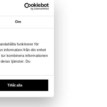
Om
ava Radiant
andahålla funktioner för
n information från din enhet
 tur kombinera informationen
 deras tjänster. Du
Tillåt alla