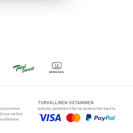
TURVALLINEN OSTAMINEN
varastoomme
laskulla, pankkikortilla tai asiakastilin kautta
 Sinua varten!
sivuillamme.