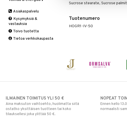
Sucrose stearate, Sucrose palmit
Valoterapia
Puhdistus
Korva & nenä & kurkku
Antioksidantit
Ginseng
Asiakaspalvelu
Ruuansulatus
Muut
B-vitamiinit
Muut
Tuotenumero
Kysymyksiä &
Suolisto
Valkosipuli
C-vitamiinit
Q-10
vastauksia
HOGR1-IV-50
Viruksiin
Lapset
Ruusunjuuri
Toivo tuotetta
Yskään
Miehet
Schizandra
Tietoa verkkokaupasta
Multimineraalit
Suorituskyky
Naiset
ILMAINEN TOIMITUS YLI 50 €
NOPEAT TOI
Aina maksuton vaihtoehto, huolimatta siitä
Ennen kello 13.
ostatko yksittäisen tuotteen tai koko
normaalisti sa
tilauksellesi joka ylittää 50 €.