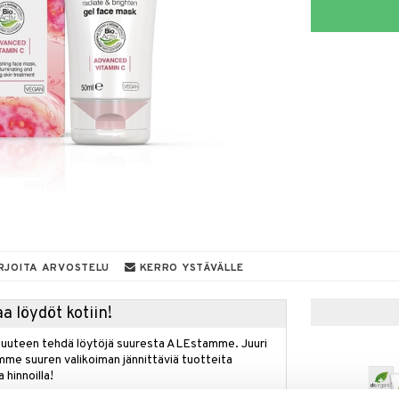
RJOITA ARVOSTELU
KERRO YSTÄVÄLLE
a löydöt kotiin!
isuuteen tehdä löytöjä suuresta ALEstamme. Juuri
mme suuren valikoiman jännittäviä tuotteita
a hinnoilla!