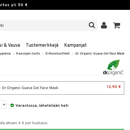
itus yli 50 €
si & Vauva
Tuotemerkkejä
Kampanjat
ygienia
»
Kasvojen hoito
»
Erikoistuotteet
»
Dr Organic Guava Gel Face Mask
12,90 €
- Dr Organic Guava Gel Face Mask
Varastossa, lähetetään heti
la alkaen 4 € per kuukausi.