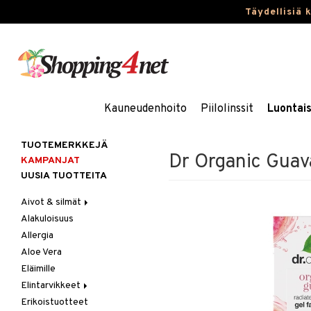
Täydellisiä 
Kauneudenhoito
Piilolinssit
Luontai
TUOTEMERKKEJÄ
Dr Organic Guav
KAMPANJAT
UUSIA TUOTTEITA
Aivot & silmät
Alakuloisuus
Muisti
Allergia
Rasvahapot
Aloe Vera
Silmät
Eläimille
Elintarvikkeet
Erikoistuotteet
Hedelmät & pähkinät