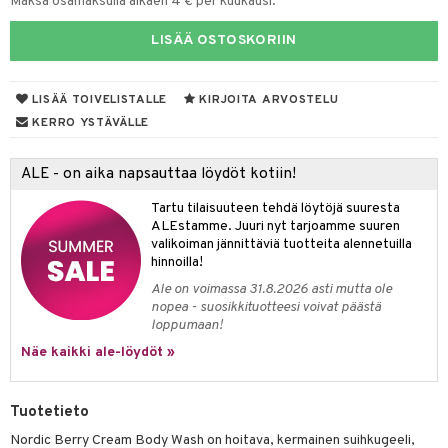
Maksa osamaksulla alkaen 4 € per kuukausi.
yt
LISÄÄ OSTOSKORIIN
talon kuorinta
talovoiteet
LISÄÄ TOIVELISTALLE
KIRJOITA ARVOSTELU
KERRO YSTÄVÄLLE
iikka
let
akkauhset
ALE - on aika napsauttaa löydöt kotiin!
hampaat
Tartu tilaisuuteen tehdä löytöjä suuresta
ALEstamme. Juuri nyt tarjoamme suuren
mät
valikoiman jännittäviä tuotteita alennetuilla
hinnoilla!
hdistaminen
Ale on voimassa 31.8.2026 asti mutta ole
nopea - suosikkituotteesi voivat päästä
loppumaan!
to
Näe kaikki ale-löydöt »
apot
Tuotetieto
t
nit &mineraalit
hanen
Nordic Berry Cream Body Wash on hoitava, kermainen suihkugeeli,