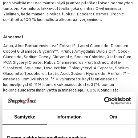
m
joka sisältää makeaa manteliöljyä ja antaa pitkäkestoisen pehmeyden
tunteen. Formuloitu lakka-uutteella, joka on rikas C-vitamiinista.
 lihakset
lisät
Ylellinen, hedelmäinen ja raikas tuoksu. Ecocert Cosmos Organic -
sertifioitu, 100 % luonnollista alkuperää, vegaaninen.
udottaminen
 halu
ium
lisät
pot
tamiinit
s & imetys
sti käytettävät
n korvaaminen
Ainesosat
iot
lisät
rasvahapot
Aqua, Aloe Barbadensis Leaf Extract*, Lauryl Glucoside, Disodium
Cocoyl Glutamate, Glycerin**, Prunus Amygdalus Dulcis Oil*, Coco-
 halu
ideriviinietikka
svahapot
i-intoleranssi
Glucoside, Sodium Cocoyl Glutamate, Sodium Chloride, Xanthan Gum,
PCA Glyceryl Oleate, Rubus Chamaemorus Fruit Extract, Beta-
d
vuodet & PMS
Sitosterol, Squalene, Lysolecithin, Polyglyceryl-4 Caprate, Sodium
Gluconate, Tocopherol, Lactic Acid, Sodium Hydroxide, Parfum (* =
verisuonet
ie
t
ood
ainesosa luomuviljelystä, ** = valmistettu käyttäen ainesosia
luomuviljelystä). 11% luomua kokonaisuudesta. 37% luomua
 terveydenhuoltoa
poltto
rolia alentavat
kokonaisuudesta ilman vettä ja mineraaleja. 100% luonnollista
alkuperää kokonaisuudesta. COSMOS ORGANIC sertifioitu Ecocert
uolisto
rasvahapot
ta
Greenlife:n toimesta COSMOS-standardin mukaisesti.
inen
hiuspuu
ostuttimet
uutta säätelevät
Samtycke
Information
Om
Tuotenumero
t
riset rasvahapot
evitys
t
iini
HUNBB-UR-200
 energiaa
nia vahvistavat
 & helpottava
 & K
Denna webbplats använder cookies