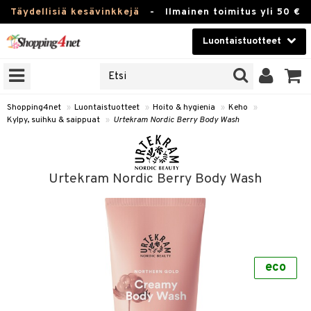
Täydellisiä kesävinkkejä
-
Ilmainen toimitus yli 50 €
Luontaistuotteet
ERKKEJÄ
Kauneudenhoito
JAT
UOTTEITA
Piilolinssit
Shopping4net
»
Luontaistuotteet
»
Hoito & hygienia
»
Keho
»
Kylpy, suihku & saippuat
»
Urtekram Nordic Berry Body Wash
Luontaistuotteet
silmät
Apteekki
suus
Urtekram Nordic Berry Body Wash
apot
Fitness
Koti & Sisustus
Lelut, Lapsi & Vauva
kkeet
eco
Tuotemerkkejä
otteet
ät & pähkinät
Kampanjat
iho & kynnet
en