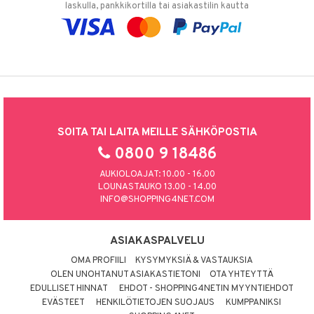
laskulla, pankkikortilla tai asiakastilin kautta
SOITA TAI LAITA MEILLE SÄHKÖPOSTIA
0800 9 18486
AUKIOLOAJAT: 10.00 - 16.00
LOUNASTAUKO 13.00 - 14.00
INFO@SHOPPING4NET.COM
ASIAKASPALVELU
OMA PROFIILI
KYSYMYKSIÄ & VASTAUKSIA
OLEN UNOHTANUT ASIAKASTIETONI
OTA YHTEYTTÄ
EDULLISET HINNAT
EHDOT - SHOPPING4NETIN MYYNTIEHDOT
EVÄSTEET
HENKILÖTIETOJEN SUOJAUS
KUMPPANIKSI