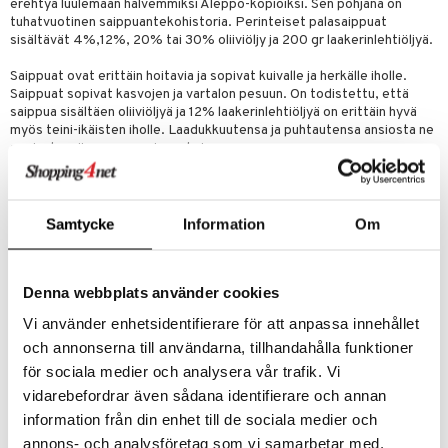
m
erehtyä luulemaan halvemmiksi Aleppo-kopioiksi. Sen pohjana on
tuhatvuotinen saippuantekohistoria. Perinteiset palasaippuat
 lihakset
lisät
sisältävät 4%,12%, 20% tai 30% oliiviöljy ja 200 gr laakerinlehtiöljyä.
udottaminen
 halu
ium
lisät
Saippuat ovat erittäin hoitavia ja sopivat kuivalle ja herkälle iholle.
Saippuat sopivat kasvojen ja vartalon pesuun. On todistettu, että
pot
tamiinit
s & imetys
sti käytettävät
n korvaaminen
saippua sisältäen oliiviöljyä ja 12% laakerinlehtiöljyä on erittäin hyvä
myös teini-ikäisten iholle. Laadukkuutensa ja puhtautensa ansiosta ne
iot
lisät
rasvahapot
sopivat myös vauvan saippuaksi.
 halu
ideriviinietikka
svahapot
i-intoleranssi
Aleppo-saippua toimii myös hyvin shampoona ja parranajosaippuana.
Laakerinlehtiöljyn antiseptisen, rasvaavan ja mietojen
d
vuodet & PMS
ominaisuuksiensa ansiosta sopii se myös erinomaisesti intiimialueiden
Samtycke
Information
Om
pesuun. -
verisuonet
ie
t
ood
Hienojen öljyjen ansiosta sopii se myös käytettäväksi hiusvahana.
Saippuoita voi käyttää myös vaatteiden tahranpoistoon (rasvatahrat).
 terveydenhuoltoa
poltto
rolia alentavat
Denna webbplats använder cookies
-Lopuksi mainittakoon, että saippuat vaahtoavat myös suolavedessä.
uolisto
rasvahapot
ta
Vi använder enhetsidentifierare för att anpassa innehållet
Kokeiltuasi aitoa Aleppo-saippuaa, et tule vaihtamaan enää muihin
saippuoihin.
och annonserna till användarna, tillhandahålla funktioner
inen
hiuspuu
ostuttimet
uutta säätelevät
för sociala medier och analysera vår trafik. Vi
Ainesosat
t
riset rasvahapot
evitys
t
iini
vidarebefordrar även sådana identifierare och annan
Olea europaea fruit oil, Laurus nobilis fruit oil (20%), Aqua, (Sodium
hydroxide*) *(käytetään esisaippuointiprosessissa, ei jäämiä valmiissa
information från din enhet till de sociala medier och
 energiaa
nia vahvistavat
 & helpottava
 & K
tuotteessa)
annons- och analysföretag som vi samarbetar med.