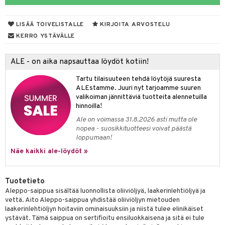
yt
LISÄÄ TOIVELISTALLE
KIRJOITA ARVOSTELU
talon kuorinta
KERRO YSTÄVÄLLE
talovoiteet
ALE - on aika napsauttaa löydöt kotiin!
iikka
Tartu tilaisuuteen tehdä löytöjä suuresta
let
akkauhset
ALEstamme. Juuri nyt tarjoamme suuren
valikoiman jännittäviä tuotteita alennetuilla
hampaat
hinnoilla!
mät
Ale on voimassa 31.8.2026 asti mutta ole
nopea - suosikkituotteesi voivat päästä
hdistaminen
loppumaan!
Näe kaikki ale-löydöt »
to
Tuotetieto
apot
Aleppo-saippua sisältää luonnollista oliiviöljyä, laakerinlehtiöljyä ja
vettä. Aito Aleppo-saippua yhdistää oliiviöljyn mietouden
t
nit &mineraalit
hanen
laakerinlehtiöljyn hoitaviin ominaisuuksiin ja niistä tulee elinikäiset
ystävät. Tämä saippua on sertifioitu ensiluokkaisena ja sitä ei tule