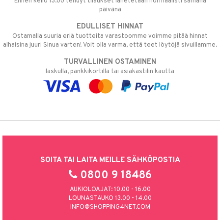
Ennen kello 13.00 tehdyt tilaukset lähetetään normaalisti samana
päivänä
EDULLISET HINNAT
Ostamalla suuria eriä tuotteita varastoomme voimme pitää hinnat
alhaisina juuri Sinua varten! Voit olla varma, että teet löytöjä sivuillamme.
TURVALLINEN OSTAMINEN
laskulla, pankkikortilla tai asiakastilin kautta
SOITA TAI LAITA MEILLE SÄHKÖPOSTIA
0800 9 18486
AUKIOLOAJAT: 10.00 - 16.00
LOUNASTAUKO 13.00 - 14.00
INFO@SHOPPING4NET.COM