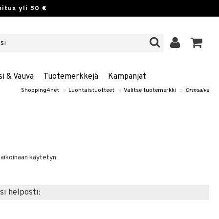
itus yli 50 €
si & Vauva
Tuotemerkkejä
Kampanjat
Shopping4net
»
Luontaistuotteet
»
Valitse tuotemerkki
»
Ormsalva
 aikoinaan käytetyn
si helposti: