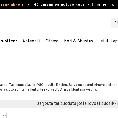
kesävinkkejä
-
45 päivän palautusoikeus -
Ilmainen toim
stuotteet
Apteekki
Fitness
Koti & Sisustus
Lelut, Lap
sa, Taalainmaalla, jo 1980-luvulta lähtien. Salva on saanut nimensä siihen
a sitten on tämä kuitenkin korvattu Arnica Montana -yrtillä.
Järjestä tai suodata jotta löydät suosikki