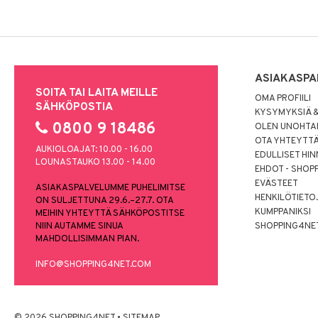
ASIAKASPA
SOITA TAI LAITA MEILLE
OMA PROFIILI
SÄHKÖPOSTIA
KYSYMYKSIÄ &
0800 9 18486
OLEN UNOHTAN
OTA YHTEYTT
AUKIOLOAJAT: 10.00 - 16.00
EDULLISET HI
LOUNASTAUKO 13.00 - 14.00
EHDOT - SHOP
EVÄSTEET
ASIAKASPALVELUMME PUHELIMITSE
HENKILÖTIETO
ON SULJETTUNA 29.6.–27.7. OTA
KUMPPANIKSI
MEIHIN YHTEYTTÄ SÄHKÖPOSTITSE
NIIN AUTAMME SINUA
SHOPPING4NE
MAHDOLLISIMMAN PIAN.
INFO@SHOPPING4NET.COM
© 2026 SHOPPING4NET
•
SITEMAP