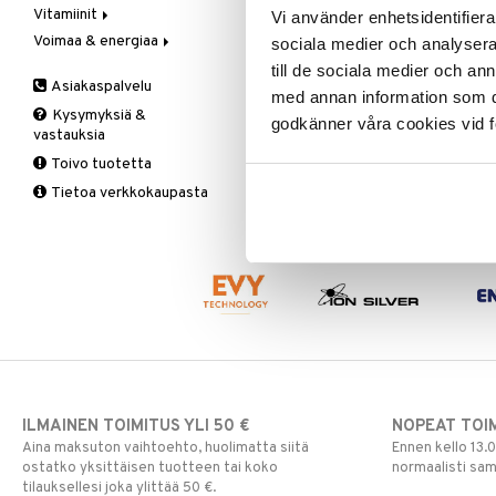
Vitamiinit
Kivunlievitys
Juomat
C-vitamiini
Vi använder enhetsidentifierar
Verisuonia vahvistavat
Voimaa & energiaa
Muuta
Kuidut
Estävä & helpottava
A, D, E & K
sociala medier och analysera 
Valoterapia
Puhdistus
Korva & nenä & kurkku
Antioksidantit
Ginseng
till de sociala medier och a
Asiakaspalvelu
Ruuansulatus
Muut
B-vitamiinit
Muut
med annan information som du 
Kysymyksiä &
Suolisto
Valkosipuli
C-vitamiinit
Q-10
godkänner våra cookies vid f
vastauksia
Viruksiin
Lapset
Ruusunjuuri
Toivo tuotetta
Yskään
Miehet
Schizandra
Tietoa verkkokaupasta
Multimineraalit
Suorituskyky
Naiset
ILMAINEN TOIMITUS YLI 50 €
NOPEAT TOI
Aina maksuton vaihtoehto, huolimatta siitä
Ennen kello 13.
ostatko yksittäisen tuotteen tai koko
normaalisti sa
tilauksellesi joka ylittää 50 €.