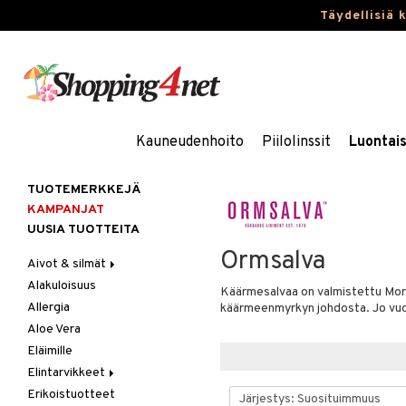
Täydellisiä 
Kauneudenhoito
Piilolinssit
Luontai
TUOTEMERKKEJÄ
KAMPANJAT
UUSIA TUOTTEITA
Ormsalva
Aivot & silmät
Alakuloisuus
Muisti
Käärmesalvaa on valmistettu Moras
Allergia
Rasvahapot
käärmeenmyrkyn johdosta. Jo vuosi
Aloe Vera
Silmät
Eläimille
Elintarvikkeet
Erikoistuotteet
Hedelmät & pähkinät