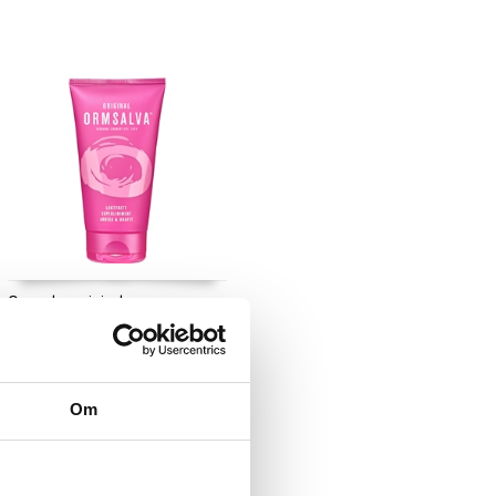
Ormsalva original
ORMSALVA
ORMSALVA original käytetään
harjoittelun, kilpailun tai muun
fyysisen aktviteetin yhteydessä.
10,91
Om
€