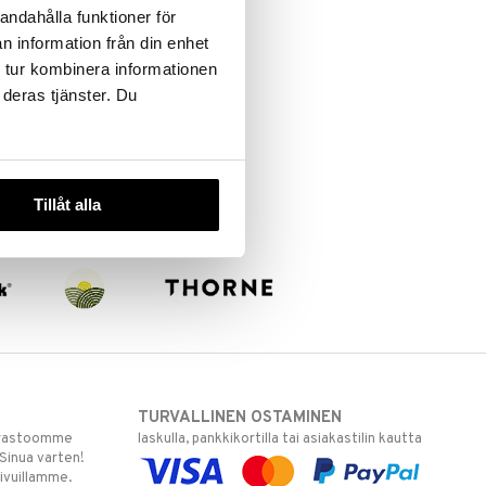
andahålla funktioner för
n information från din enhet
 tur kombinera informationen
 deras tjänster. Du
Tillåt alla
TURVALLINEN OSTAMINEN
varastoomme
laskulla, pankkikortilla tai asiakastilin kautta
 Sinua varten!
sivuillamme.