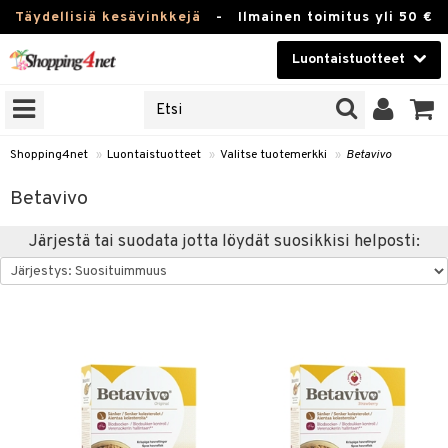
Täydellisiä kesävinkkejä
-
Ilmainen toimitus yli 50 €
Luontaistuotteet
ERKKEJÄ
Kauneudenhoito
JAT
UOTTEITA
Piilolinssit
Shopping4net
»
Luontaistuotteet
»
Valitse tuotemerkki
»
Betavivo
Luontaistuotteet
silmät
Betavivo
Apteekki
suus
Järjestä tai suodata jotta löydät suosikkisi helposti:
apot
Fitness
Koti & Sisustus
Lelut, Lapsi & Vauva
kkeet
Tuotemerkkejä
otteet
ät & pähkinät
Kampanjat
iho & kynnet
en