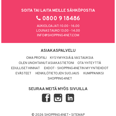
SOITA TAI LAITA MEILLE SÄHKÖPOSTIA
0800 9 18486
AUKIOLOAJAT: 10.00 - 16.00
LOUNASTAUKO 13.00 - 14.00
INFO@SHOPPING4NET.COM
ASIAKASPALVELU
OMA PROFIILI
KYSYMYKSIÄ & VASTAUKSIA
OLEN UNOHTANUT ASIAKASTIETONI
OTA YHTEYTTÄ
EDULLISET HINNAT
EHDOT - SHOPPING4NETIN MYYNTIEHDOT
EVÄSTEET
HENKILÖTIETOJEN SUOJAUS
KUMPPANIKSI
SHOPPING4NET
SEURAA MEITÄ MYÖS SIVUILLA
© 2026 SHOPPING4NET
•
SITEMAP