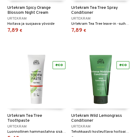
Urtekram Spicy Orange
Urtekram Tea Tree Spray
Blossom Night Cream
Conditioner
URTEKRAM
URTEKRAM
Hoitava ja suojaava yövoide
Urtekram Tea Tree leave-in -suihkehoitoaine on 100 % luonnollinen suihkehoitoaine, joka on kehitetty ärtyneelle hiuspohjalle.
7,89
7,89
€
€
eco
eco
Urtekram Tea Tree
Urtekram Wild Lemongrass
Toothpaste
Conditioner
URTEKRAM
URTEKRAM
Luonnollinen hammastahna sisältäen Tea Treetä Urtekramilta.
Tehokkaasti kosteuttava hoitoaine normaaleille hiuksille.