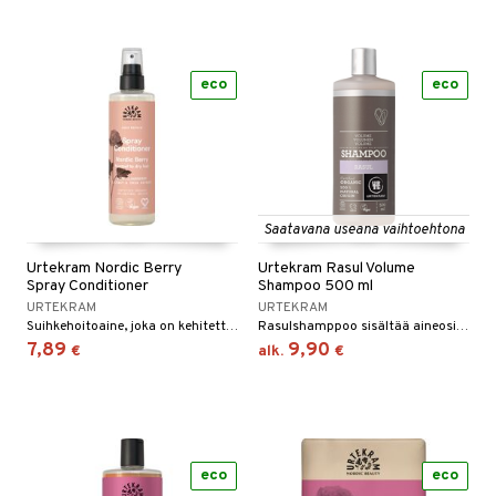
eco
eco
Saatavana useana vaihtoehtona
Urtekram Nordic Berry
Urtekram Rasul Volume
Spray Conditioner
Shampoo 500 ml
URTEKRAM
URTEKRAM
Suihkehoitoaine, joka on kehitetty normaalille ja kuivalle hiukselle, mutta sopii myös hyvin kuluneille ja vaurioituneille hiuksille.
Rasulshamppoo sisältää aineosia perinteisestä afrikkalaisesta hiustenhoidosta. Urtekramin shamppoot ovat mietoja, ne eivät sisällä epämiellyttäviä tensidejä, vain yrttiuutteita, saippua-aineita öljypalmuista sekä kasvisöljyjä jotka pesevät hiukset pehmeiksi ja puhtaiksi.
7,89
9,90
€
alk.
€
eco
eco