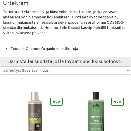
Urtekram
hygienia
& leivonta
 & pigmentti
Tutustu Urtekramin iho- ja hiustenhoitotuotteisiin, jotka antavat
hdistaminen
t
t
osuoja
aisteillesi pohjoismaisen kokemuksen. Tuotteet ovat vegaanisia,
luonnonmukaisista ainesosista sekä Ecocertin sertifioimia COSMOS-
ersun-tuotteet
s
lisät
tuotteet
standardin mukaisesti. Hemmottele itseäsi kasviperäisillä tuoksuilla.
Viikon jokaisena päivänä.
inkovoiteet
usaineet
en hoito
to
let
et & liemet
nhoito
apot
Ecocert Cosmos Organic -sertifioituja
koistuotteet
t
tuotteet
nit &mineraalit
hanen
Järjestä tai suodata jotta löydät suosikkisi helposti:
toaineet
rasva
 jalat
m
mpoot
kojen hoito
 lihakset
ä- & siementahnoja
en hoito
lisät
ien hoito
koistuotteet
udottaminen
t
 halu
ium
lisät
t tarvikkeet
ranajotuotteet
dorantit
pot
od
iikka
tamiinit
s & imetys
sti käytettävät
n korvaaminen
eco
eco
distaminen
koistuotteet
let
iot
s
akkauhset
lisät
rasvahapot
mänympärysvoiteet
eriset öljyt
hampaat
 halu
ideriviinietikka
svahapot
i-intoleranssi
teet
py, suihku & saippuat
mät
d
vuodet & PMS