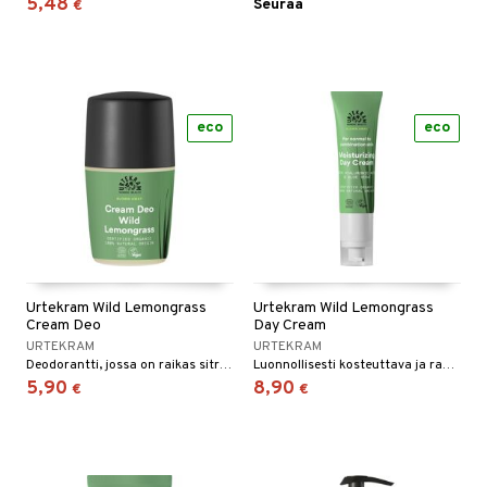
5,48
Seuraa
€
eco
eco
Urtekram Wild Lemongrass
Urtekram Wild Lemongrass
Cream Deo
Day Cream
URTEKRAM
URTEKRAM
Deodorantti, jossa on raikas sitruunaruohon ja sitruksen tuoksu, joka tehokkaasti torjuu bakteereja ja pahaa hajua.
Luonnollisesti kosteuttava ja rauhoittava päivävoide normaalille ja sekaiholle.
5,90
8,90
€
€