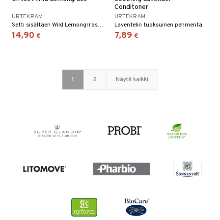
Conditoner
URTEKRAM
URTEKRAM
Setti sisältäen Wild Lemongrrass Body Lotionin ja Wild Lemongrrass Body Washin
Laventelin tuoksuinen pehmentävä hoitoaine.
14,90
7,89
€
€
1
2
Näytä kaikki