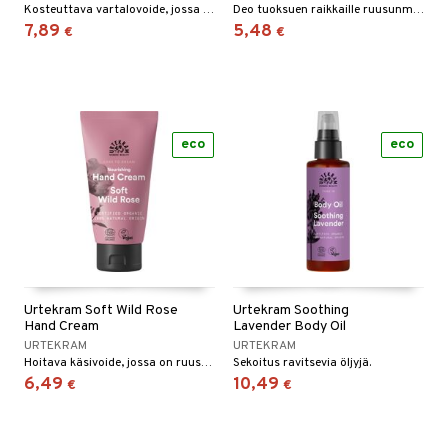
Kosteuttava vartalovoide, jossa on ruusunmarjan tuoksu.
Deo tuoksuen raikkaille ruusunmarjaruusuille
7,89
5,48
€
€
eco
eco
Urtekram Soft Wild Rose
Urtekram Soothing
Hand Cream
Lavender Body Oil
URTEKRAM
URTEKRAM
Hoitava käsivoide, jossa on ruusunmarjan tuoksu.
Sekoitus ravitsevia öljyjä.
6,49
10,49
€
€