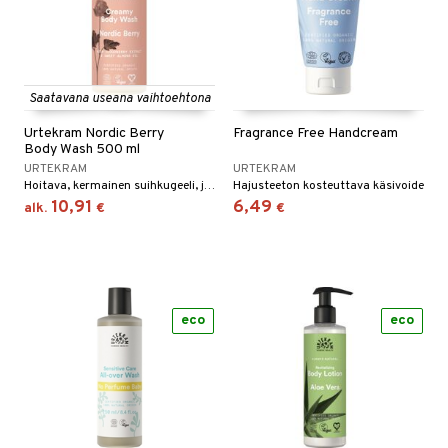
Saatavana useana vaihtoehtona
Urtekram Nordic Berry
Fragrance Free Handcream
Body Wash 500 ml
URTEKRAM
URTEKRAM
Hoitava, kermainen suihkugeeli, jossa on makeaa manteliöljyä ja joka antaa pitkäkestoisen pehmeyden tunteen.
Hajusteeton kosteuttava käsivoide
10,91
6,49
alk.
€
€
eco
eco