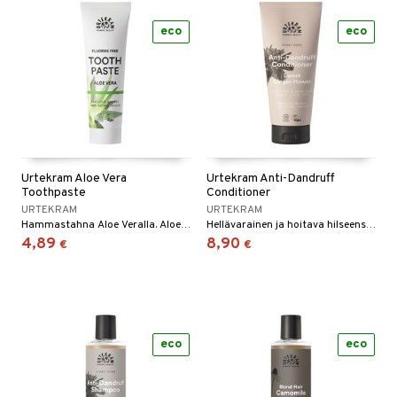
eco
eco
Urtekram Aloe Vera
Urtekram Anti-Dandruff
Toothpaste
Conditioner
URTEKRAM
URTEKRAM
Hammastahna Aloe Veralla. Aloe Vera on tutkimuksissa osoittanut positiivisia ominaisuuksia pitämään hampaat ja ikenet terveinä. Urterkramin hammastahnat sisältävät liitua ja aktiivisia aineita jotka puhdistavat hampaita, stimuloivat ikeniä ja tekevät hampaista valkoisempia.
Hellävarainen ja hoitava hilseenshampoo ginsenguutteella.
4,89
8,90
€
€
eco
eco