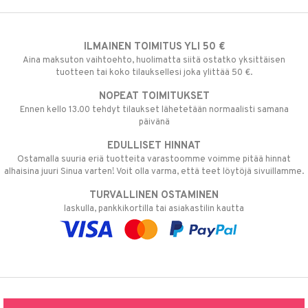
ILMAINEN TOIMITUS YLI 50 €
Aina maksuton vaihtoehto, huolimatta siitä ostatko yksittäisen
tuotteen tai koko tilauksellesi joka ylittää 50 €.
NOPEAT TOIMITUKSET
Ennen kello 13.00 tehdyt tilaukset lähetetään normaalisti samana
päivänä
EDULLISET HINNAT
Ostamalla suuria eriä tuotteita varastoomme voimme pitää hinnat
alhaisina juuri Sinua varten! Voit olla varma, että teet löytöjä sivuillamme.
TURVALLINEN OSTAMINEN
laskulla, pankkikortilla tai asiakastilin kautta