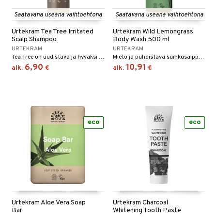
yt
Saatavana useana vaihtoehtona
Saatavana useana vaihtoehtona
verisuonet
ie
t
ood
talon kuorinta
Urtekram Tea Tree Irritated
Urtekram Wild Lemongrass
 terveydenhuoltoa
poltto
rolia alentavat
Scalp Shampoo
Body Wash 500 ml
talovoiteet
URTEKRAM
URTEKRAM
uolisto
rasvahapot
ta
Tea Tree on uudistava ja hyväksi ärsyyntyneelle hiuspohjalle. Urtekramin shamppoot ovat mietoja, ne eivät sisällä epämiellyttäviä tensidejä, vain yrttiuutteita, saippua-aineita öljypalmuista sekä kasvisöljyjä jotka pesevät hiukset pehmeiksi ja puhtaiksi.
Mieto ja puhdistava suihkusaippua, jossa on raikas sitruksen ja sitruunaruohon tuoksu.
6,90
10,91
inen
hiuspuu
ostuttimet
uutta säätelevät
alk.
€
alk.
€
t
riset rasvahapot
evitys
t
iini
 energiaa
nia vahvistavat
 & helpottava
 & K
apia
tus
& nenä & kurkku
idantit
g
eco
eco
spalvelu
ulatus
iinit
ksiä & vastauksia
o
puli
iinit
tuotetta
n
uuri
 verkkokaupasta
ndra
Urtekram Aloe Vera Soap
Urtekram Charcoal
neraalit
uskyky
Bar
Whitening Tooth Paste