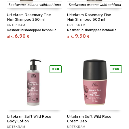
Saatavana useana vaihtoehtona
Saatavana useana vaihtoehtona
Urtekram Rosemary Fine
Urtekram Rosemary Fine
Hair Shampoo 250 ml
Hair Shampoo 500 ml
URTEKRAM
URTEKRAM
Rosmariinishamppoo hennoille hiuksille. Urtekramin shamppoot ovat mietoja, ne eivät sisällä epämiellyttäviä tensidejä, vain yrttiuutteita, saippua-aineita öljypalmuista sekä kasvisöljyjä jotka pesevät hiukset pehmeiksi ja puhtaiksi.
Rosmariinishamppoo hennoille hiuksille. Urtekramin shamppoot ovat mietoja, ne eivät sisällä epämiellyttäviä tensidejä, vain yrttiuutteita, saippua-aineita öljypalmuista sekä kasvisöljyjä jotka pesevät hiukset pehmeiksi ja puhtaiksi.
6,90
9,90
alk.
€
alk.
€
eco
eco
Urtekram Soft Wild Rose
Urtekram Soft Wild Rose
Body Lotion
Cream Deo
URTEKRAM
URTEKRAM