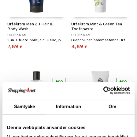
Urtekram Men 2-1 Hair &
Urtekram Mint & Green Tea
Body Wash
Toothpaste
URTEKRAM
URTEKRAM
2-in-1-tuote iholle ja hiuksille, jossa on raikas, maskuliininen tuoksu.
Luonnollinen hammastahna Urtekramilta, pohjana minttu ja vihreä tee.
7,89
4,89
€
€
eco
eco
Samtycke
Information
Om
Denna webbplats använder cookies
Urtekram Nettle Anti-
Urtekram No perfume Baby
Vi använder enhetsidentifierare för att anpassa innehållet