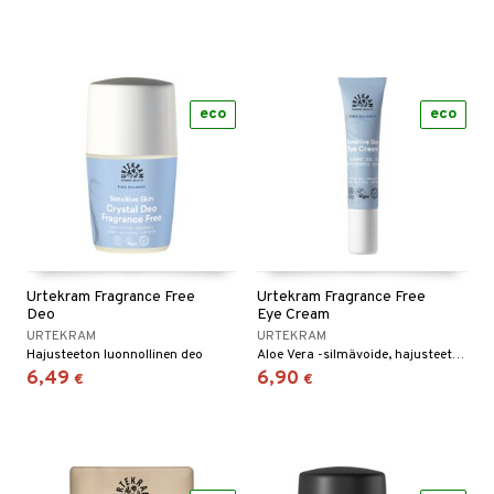
eco
eco
Urtekram Fragrance Free
Urtekram Fragrance Free
Deo
Eye Cream
URTEKRAM
URTEKRAM
Hajusteeton luonnollinen deo
Aloe Vera -silmävoide, hajusteeton herkälle iholle.
6,49
6,90
€
€