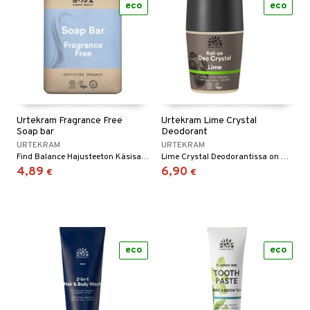
eco
eco
Urtekram Fragrance Free
Urtekram Lime Crystal
Soap bar
Deodorant
URTEKRAM
URTEKRAM
Find Balance Hajusteeton Käsisaippua on mieto, hajusteeton käsisaippua herkälle iholle.
Lime Crystal Deodorantissa on makeahko limen tuoksu, kun taas luonnollinen mineraalisuola hyvästelee bakteerit ja hajut.
4,89
6,90
€
€
eco
eco