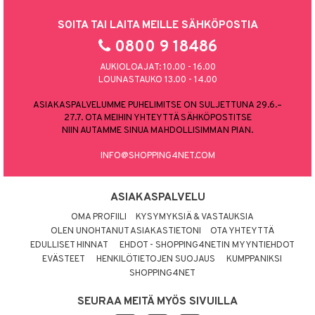
SOITA TAI LAITA MEILLE SÄHKÖPOSTIA
0800 9 18486
AUKIOLOAJAT: 10.00 - 16.00
LOUNASTAUKO 13.00 - 14.00
ASIAKASPALVELUMME PUHELIMITSE ON SULJETTUNA 29.6.–
27.7. OTA MEIHIN YHTEYTTÄ SÄHKÖPOSTITSE
NIIN AUTAMME SINUA MAHDOLLISIMMAN PIAN.
INFO@SHOPPING4NET.COM
ASIAKASPALVELU
OMA PROFIILI
KYSYMYKSIÄ & VASTAUKSIA
OLEN UNOHTANUT ASIAKASTIETONI
OTA YHTEYTTÄ
EDULLISET HINNAT
EHDOT - SHOPPING4NETIN MYYNTIEHDOT
EVÄSTEET
HENKILÖTIETOJEN SUOJAUS
KUMPPANIKSI
SHOPPING4NET
SEURAA MEITÄ MYÖS SIVUILLA