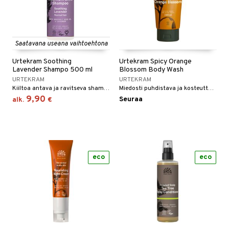
Saatavana useana vaihtoehtona
Urtekram Soothing
Urtekram Spicy Orange
Lavender Shampo 500 ml
Blossom Body Wash
URTEKRAM
URTEKRAM
Kiiltoa antava ja ravitseva shampoo.
Miedosti puhdistava ja kosteuttava suihkusaippua.
9,90
Seuraa
alk.
€
eco
eco