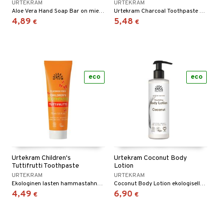
URTEKRAM
URTEKRAM
Aloe Vera Hand Soap Bar on mieto käsisaippua, joka puhdistaa hellävaraisesti.
Urtekram Charcoal Toothpaste on fluoriton hammastahna, joka sisältää luonnollista hiiltä.
4,89
5,48
€
€
eco
eco
Urtekram Children's
Urtekram Coconut Body
Tuttifrutti Toothpaste
Lotion
URTEKRAM
URTEKRAM
Ekologinen lasten hammastahna, makuna tuttifrutti.
Coconut Body Lotion ekologisella neitsytkookosöljyllä ja hyaluronihapolla.
4,49
6,90
€
€