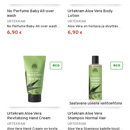
No Perfume Baby All-over
Urtekram Aloe Vera Body
wash
Lotion
URTEKRAM
URTEKRAM
No Perfume Baby All-over wash on mieto saippua, jota voidaan käyttää sekä hiuksiin että vartalolle.
Aloe Vera on hoitava ja elvyttävä. Muut ainesosat ovat aitoja ja luonnollisia, jotka edistävät toistensa vaikutusta.
6,90
6,90
€
€
eco
eco
Saatavana useana vaihtoehtona
Urtekram Aloe Vera
Urtekram Aloe Vera
Revitalizing Hand Cream
Shampoo Normal Hair
URTEKRAM
URTEKRAM
Aloe Vera Hand Cream on kosteuttava ja ihoa uudistava käsivoide.
Aloe Vera Shampoo kaikille hiustyypeille. Urtekramin shampoott ovat mietoja, ne eivät sisällä tensidejä, sisältävät vain yrttiuutteita sekä saippua-aineita öljypalmuista ja kasvisöljyjä jotka pesevät hiukset puhtaiksi ja pehmeiksi.