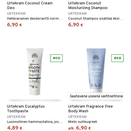
Urtekram Coconut Cream
Urtekram Coconut
Deo
Moisturizing Shampoo
URTEKRAM
URTEKRAM
Hellävarainen deodorantti normaalille iholle pitää sinut raikkaana ja mukavana koko päivän.
Coconut Shampoo sisältää ekologista kookosnektaria ja päivänkakkarauutetta.
6,90
6,90
€
€
eco
eco
Saatavana useana vaihtoehtona
Urtekram Eucalyptus
Urtekram Fragrance Free
Toothpaste
Body Wash
URTEKRAM
URTEKRAM
Luonnollinen hammastahna, jossa on terävä ja virkistävä maku Urtekramilta. Ei sisällä fluoria.
Mieto suihkugreeli
4,89
6,90
€
alk.
€