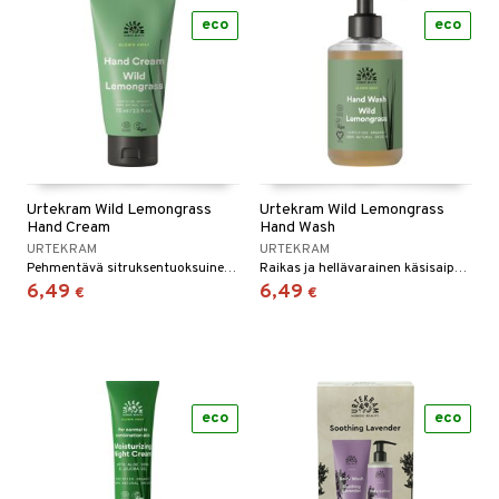
eco
eco
Urtekram Wild Lemongrass
Urtekram Wild Lemongrass
Hand Cream
Hand Wash
URTEKRAM
URTEKRAM
Pehmentävä sitruksentuoksuinen käsivoide.
Raikas ja hellävarainen käsisaippua, jossa on luonnollisia öljyjä.
6,49
6,49
€
€
eco
eco