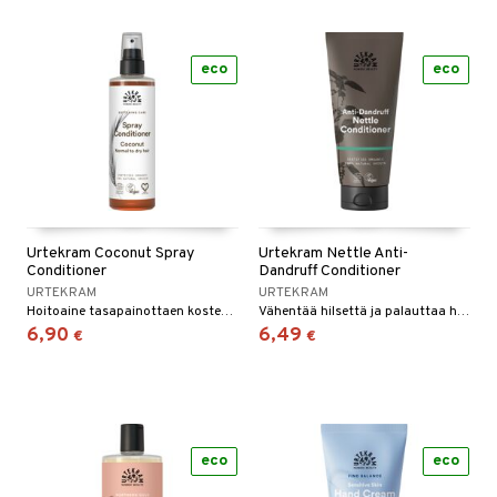
eco
eco
Urtekram Coconut Spray
Urtekram Nettle Anti-
Conditioner
Dandruff Conditioner
URTEKRAM
URTEKRAM
Hoitoaine tasapainottaen kosteutta ja ehkäisten kuivumista.
Vähentää hilsettä ja palauttaa hiusten ja hiuspohjan terveen tasapainon.
6,90
6,49
€
€
eco
eco