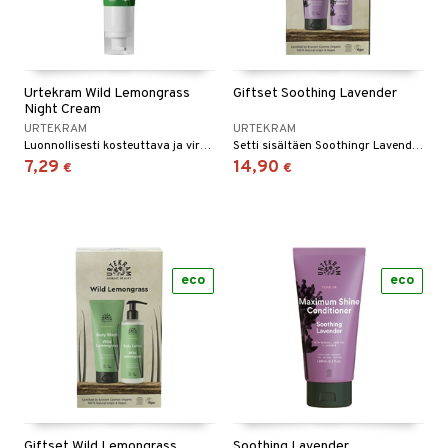
Urtekram Wild Lemongrass
Giftset Soothing Lavender
Night Cream
URTEKRAM
URTEKRAM
Luonnollisesti kosteuttava ja virkistävä yövoide normaalille ja sekaiholle.
Setti sisältäen Soothingr Lavender Body Lotionin ja Soothingr Lavender Body Washin
7,29
14,90
€
€
eco
eco
Giftset Wild Lemongrass
Soothing Lavender