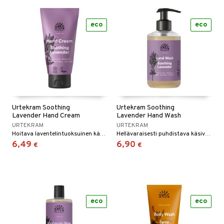
eco
eco
Urtekram Soothing
Urtekram Soothing
Lavender Hand Cream
Lavender Hand Wash
URTEKRAM
URTEKRAM
Hoitava laventelintuoksuinen käsivoide.
Hellävaraisesti puhdistava käsivoide, jossa on rauhoittava laventelin tuoksu.
6,49
6,90
€
€
eco
eco