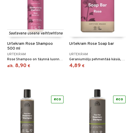
Saatavana useana vaihtoehtona
Urtekram Rose Shampoo
Urtekram Rose Soap bar
500 ml
URTEKRAM
URTEKRAM
Rose Shampoo on täynnä luonnon omia kosteuttajia, aloe veraa ja glyserolia, jotka hoitavat hiuksiasi kevyesti.
Geraniumöljy pehmentää käsiä, kun taas ruusujen tuoksu jättää raikkaan ja kukkaisen tunteen jokaisen pesun yhteydessä.
8,90
4,89
alk.
€
€
eco
eco