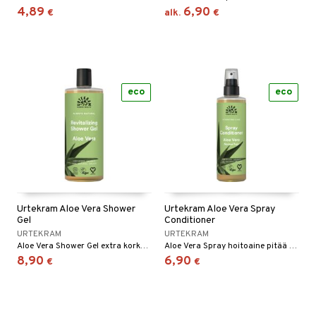
4,89
6,90
€
alk.
€
eco
eco
Urtekram Aloe Vera Shower
Urtekram Aloe Vera Spray
Gel
Conditioner
URTEKRAM
URTEKRAM
Aloe Vera Shower Gel extra korkealla aloe vera koostumuksella vaahtoaa runsaasti ihoa kosteuttaen.
Aloe Vera Spray hoitoaine pitää hiukset pehmeinä ja sileinä. Sopii kaikille hiustyypeille.
8,90
6,90
€
€