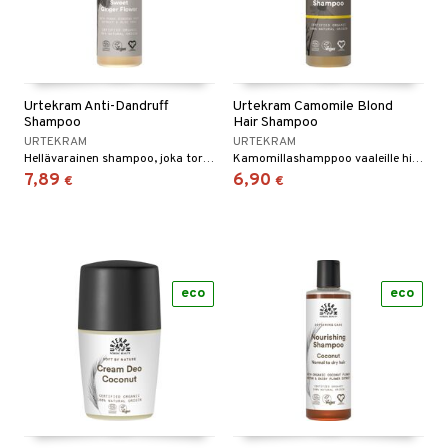
Urtekram Anti-Dandruff
Urtekram Camomile Blond
Shampoo
Hair Shampoo
URTEKRAM
URTEKRAM
Hellävarainen shampoo, joka torjuu hilsettä ja on rikastettu panax ginsengillä.
Kamomillashamppoo vaaleille hiuksille. Urtekramin shamppoot ovat mietoja, ne eivät sisällä epämiellyttäviä tensidejä, vain yrttiuutteita, saippua-aineita öljypalmuista sekä kasvisöljyjä jotka pesevät hiukset pehmeiksi ja puhtaiksi.
7,89
6,90
€
€
eco
eco