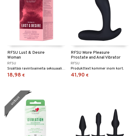
RFSU Lust & Desire
RFSU More Pleasure
Woman
Prostate and Anal Vibrator
RFSU
RFSU
Sisältää ravintoaineita seksuaalisen terveyden edistämiseksi, terveiden energiatasojen ylläpitämiseksi sekä hyvän hormonaalisen tasapainon tukemiseksi.
Produkttext kommer inom kort.
18,98
41,90
€
€
uutuus