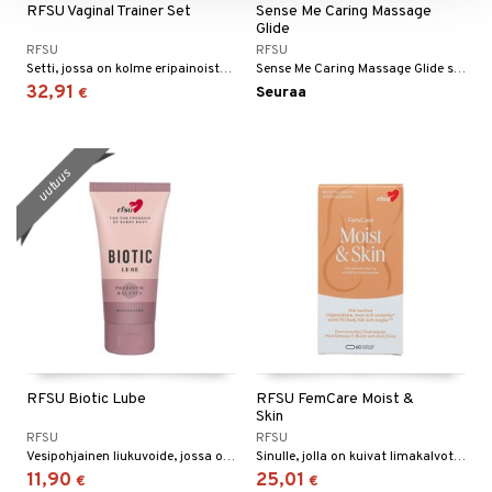
RFSU Vaginal Trainer Set
Sense Me Caring Massage
Glide
RFSU
RFSU
Setti, jossa on kolme eripainoista puristuspalloa.
Sense Me Caring Massage Glide sopii hierontaan koko keholla sekä intiimialueille lisäämään liukastumista.
32,91
Seuraa
€
uutuus
RFSU Biotic Lube
RFSU FemCare Moist &
Skin
RFSU
RFSU
Vesipohjainen liukuvoide, jossa on prebiootteja ja aloe veraa.
Sinulle, jolla on kuivat limakalvot silmissä, suussa tai intiimialueella.
11,90
25,01
€
€