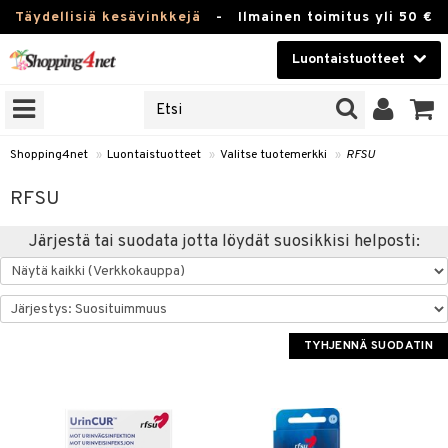
Täydellisiä kesävinkkejä
-
Ilmainen toimitus yli 50 €
Luontaistuotteet
ERKKEJÄ
Kauneudenhoito
JAT
UOTTEITA
Piilolinssit
Shopping4net
»
Luontaistuotteet
»
Valitse tuotemerkki
»
RFSU
Luontaistuotteet
silmät
RFSU
Apteekki
suus
Järjestä tai suodata jotta löydät suosikkisi helposti:
apot
Fitness
Koti & Sisustus
TYHJENNÄ SUODATIN
Lelut, Lapsi & Vauva
kkeet
Tuotemerkkejä
otteet
ät & pähkinät
Kampanjat
iho & kynnet
en