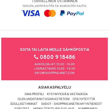
TURVALLINEN OSTAMINEN
laskulla, pankkikortilla tai asiakastilin kautta
SOITA TAI LAITA MEILLE SÄHKÖPOSTIA
0800 9 18486
AUKIOLOAJAT: 10.00 - 16.00
LOUNASTAUKO 13.00 - 14.00
INFO@SHOPPING4NET.COM
ASIAKASPALVELU
OMA PROFIILI
KYSYMYKSIÄ & VASTAUKSIA
OLEN UNOHTANUT ASIAKASTIETONI
OTA YHTEYTTÄ
EDULLISET HINNAT
EHDOT - SHOPPING4NETIN MYYNTIEHDOT
EVÄSTEET
HENKILÖTIETOJEN SUOJAUS
KUMPPANIKSI