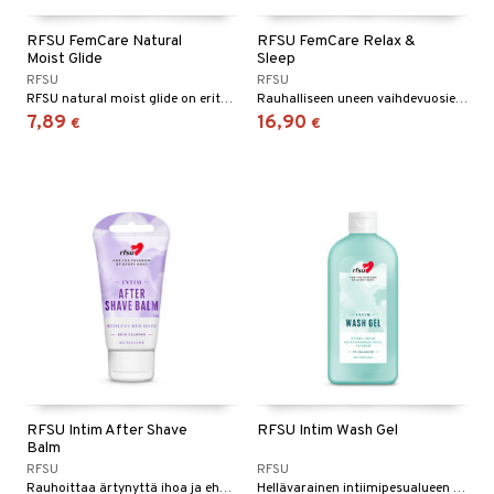
RFSU FemCare Natural
RFSU FemCare Relax &
Moist Glide
Sleep
RFSU
RFSU
RFSU natural moist glide on erityisesti kehitetty kuiville limakalvoille.
Rauhalliseen uneen vaihdevuosien aikana.
7,89
16,90
€
€
RFSU Intim After Shave
RFSU Intim Wash Gel
Balm
RFSU
RFSU
Rauhoittaa ärtynyttä ihoa ja ehkäisee punaisia näppylöitä ajelun jälkeen.
Hellävarainen intiimipesualueen pesuaine