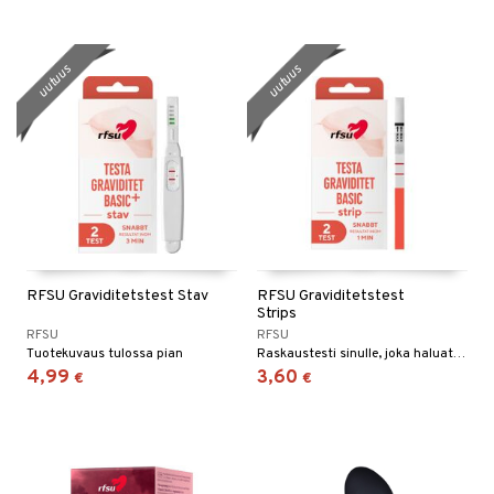
uutuus
uutuus
RFSU Graviditetstest Stav
RFSU Graviditetstest
Strips
RFSU
RFSU
Tuotekuvaus tulossa pian
Raskaustesti sinulle, joka haluat testata usein.
4,99
3,60
€
€