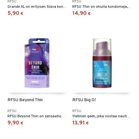
RFSU
RFSU
Grande XL on erityisen tilava kondomi.
RFSU Thin on ohuita kondomeja, jotka tarjoavat lähemmän tunteen, melkein kuin ilman kondomia.
5,90
14,90
€
€
RFSU Beyond Thin
RFSU Big O!
RFSU
RFSU
RFSU Beyond Thin on sensaatiomaisen ohut kondomi, joka tarjoaa optimaalisen ihonmyötäisen, luonnollisen ja miellyttävän tunteen - melkein kuin ilman kondomia. Kondomit ovat hajuttomia ja yhtä turvallisia kuin RFSU:n standardikondomit.
Ylellinen geeli, joka nostaa nautintoa molemmille
9,90
13,91
€
€