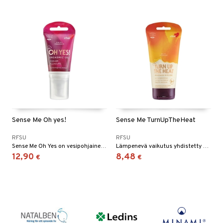
Sense Me Oh yes!
Sense Me TurnUpTheHeat
RFSU
RFSU
Sense Me Oh Yes on vesipohjainen geeli, joka stimuloi naisen halua.
Lämpenevä vaikutus yhdistetty hieronta-geeli ja liukuvoide.
12,90
8,48
€
€