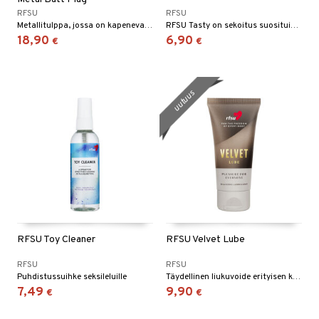
RFSU
RFSU
Metallitulppa, jossa on kapeneva kärki.
RFSU Tasty on sekoitus suosituimmista kondomeista, joissa on tuoksu ja maku.
18,90
6,90
€
€
uutuus
RFSU Toy Cleaner
RFSU Velvet Lube
RFSU
RFSU
Puhdistussuihke seksileluille
Täydellinen liukuvoide erityisen kestävään liukuun.
7,49
9,90
€
€