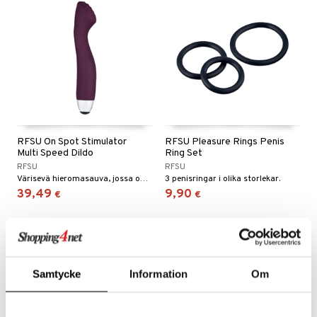
RFSU On Spot Stimulator
RFSU Pleasure Rings Penis
Multi Speed Dildo
Ring Set
RFSU
RFSU
Värisevä hieromasauva, jossa on litteä ja taipuisa pää.
3 penisringar i olika storlekar.
39,49
9,90
€
€
Samtycke
Information
Om