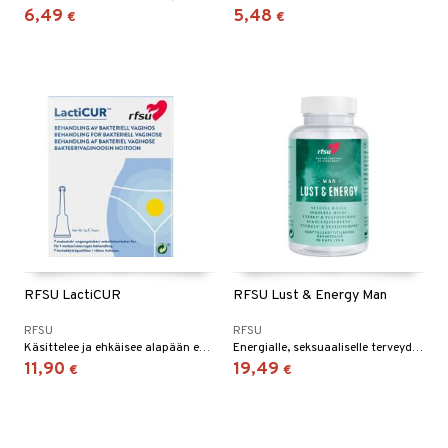
6,49
5,48
€
€
RFSU LactiCUR
RFSU Lust & Energy Man
RFSU
RFSU
Käsittelee ja ehkäisee alapään epätasapainoa luonnollisella tavalla.
Energialle, seksuaaliselle terveydelle ja normaalille testosteronitasolle
11,90
19,49
€
€