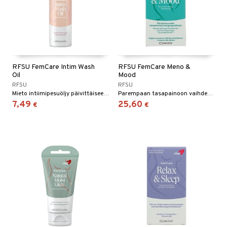
RFSU FemCare Intim Wash
RFSU FemCare Meno &
Oil
Mood
RFSU
RFSU
Mieto intiimipesuöljy päivittäiseen puhdistukseen kuiville limakalvoille.
Parempaan tasapainoon vaihdevuosien aikana
7,49
25,60
€
€