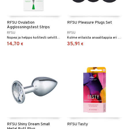
RFSU Ovulation
RFSU Pleasure Plugs Set
Ägglossningstest Strips
RFSU
RFSU
Nopea ja helppo kotitesti selvittääksesi, milloin sinulla on ovulaatio ja suurin mahdollisuus tulla raskaaksi.
Kolme erilaista anaalitappia eri muodoissa ja painoissa
14,70
35,91
€
€
RFSU Shiny Dream Small
RFSU Tasty
Metal Butt Plug