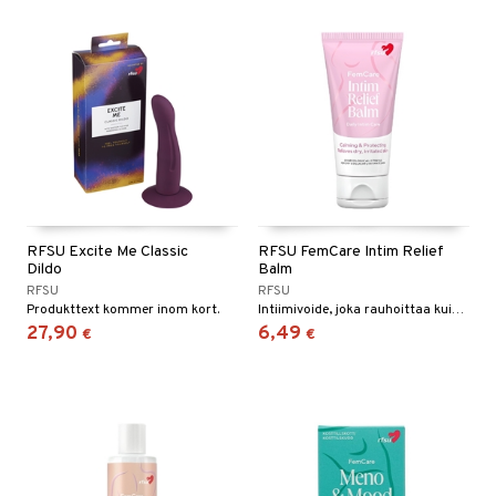
RFSU Excite Me Classic
RFSU FemCare Intim Relief
Dildo
Balm
RFSU
RFSU
Produkttext kommer inom kort.
Intiimivoide, joka rauhoittaa kuivaa ja ärtynyttä ihoa alapäässä.
27,90
6,49
€
€