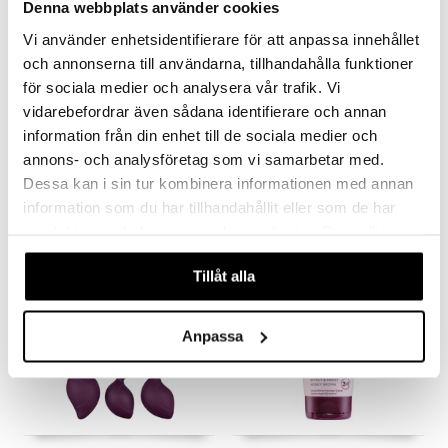
Denna webbplats använder cookies
Vi använder enhetsidentifierare för att anpassa innehållet
och annonserna till användarna, tillhandahålla funktioner
Saatavana useana vaihtoehtona
för sociala medier och analysera vår trafik. Vi
RFSU Sensual
RFSU Sweet Vibes Silk
vidarebefordrar även sådana identifierare och annan
Touch Minivibrator
information från din enhet till de sociala medier och
RFSU
RFSU
annons- och analysföretag som vi samarbetar med.
Nystyröillä varustettu kondomi lisää nautintoa.
Riffeltoppinen minivibraattori
5,90
19,90
alk.
€
€
Dessa kan i sin tur kombinera informationen med annan
information som du har tillhandahållit eller som de har
samlat in när du har använt deras tjänster. Du godkänner
våra cookies vid fortsatt användande av vår webbplats.
Tillåt alla
Anpassa