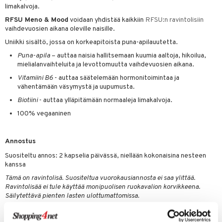
 energiaa
nia vahvistavat
 & helpottava
 & K
limakalvoja.
RFSU Meno & Mood
voidaan yhdistää kaikkiin
RFSU:n ravintolisiin
apia
tus
& nenä & kurkku
idantit
g
spalvelu
vaihdevuosien aikana oleville naisille.
ulatus
iinit
Uniikki sisältö, jossa on korkeapitoista puna-apilauutetta.
ksiä & vastauksia
o
puli
iinit
Puna-apila
– auttaa naisia hallitsemaan kuumia aaltoja, hikoilua,
tuotetta
mielialanvaihteluita ja levottomuutta vaihdevuosien aikana.
n
uuri
Vitamiini B6
- auttaa säätelemään hormonitoimintaa ja
 verkkokaupasta
vähentämään väsymystä ja uupumusta.
ndra
Biotiini
- auttaa ylläpitämään normaaleja limakalvoja.
neraalit
uskyky
100% vegaaninen
Annostus
Suositeltu annos: 2 kapselia päivässä, niellään kokonaisina nesteen
kanssa
Tämä on ravintolisä. Suositeltua vuorokausiannosta ei saa ylittää.
Ravintolisää ei tule käyttää monipuolisen ruokavalion korvikkeena.
Säilytettävä pienten lasten ulottumattomissa.
Ainesosat