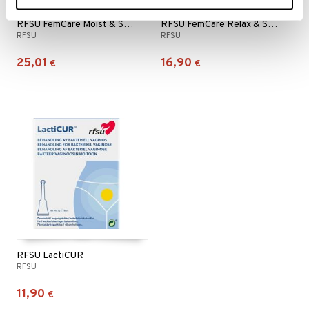
RFSU FemCare Moist & Skin
RFSU FemCare Relax & Sleep
RFSU
RFSU
25,01
16,90
€
€
RFSU LactiCUR
RFSU
11,90
€