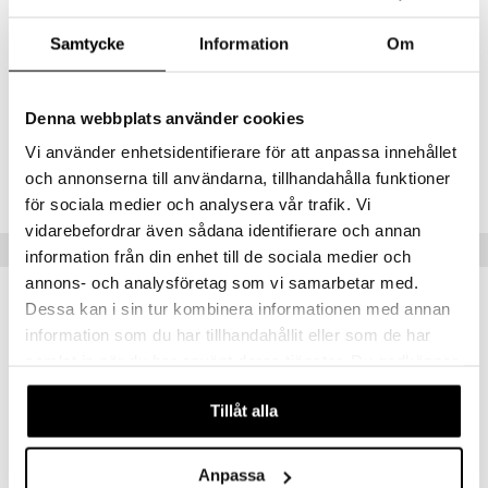
Puna-apilauute (Trifolium pratense L.), täyteaine (mikrokiteinen
selluloosa), kasviskapseli (hydroksipropyylimetyyliselluloosa),
Samtycke
Information
Om
paakkuuntumisenestoaine (rasvahappojen magnesiumsuolat), B6-
vitamiini (pyridoksiinihydrokloridi), biotiini (D-biotin).
Denna webbplats använder cookies
Tuotenumero
Vi använder enhetsidentifierare för att anpassa innehållet
och annonserna till användarna, tillhandahålla funktioner
HRFR1-R0-60
för sociala medier och analysera vår trafik. Vi
vidarebefordrar även sådana identifierare och annan
Vinkkejä sinulle
information från din enhet till de sociala medier och
annons- och analysföretag som vi samarbetar med.
Dessa kan i sin tur kombinera informationen med annan
information som du har tillhandahållit eller som de har
samlat in när du har använt deras tjänster. Du godkänner
våra cookies vid fortsatt användande av vår webbplats.
Tillåt alla
Anpassa