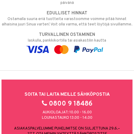
päivänä
EDULLISET HINNAT
Ostamalla suuria eriä tuotteita varastoomme voimme pitää hinnat
alhaisina juuri Sinua varten! Voit olla varma, että teet löytöjä sivuillamme.
TURVALLINEN OSTAMINEN
laskulla, pankkikortilla tai asiakastilin kautta
SOITA TAI LAITA MEILLE SÄHKÖPOSTIA
0800 9 18486
AUKIOLOAJAT: 10.00 - 16.00
LOUNASTAUKO 13.00 - 14.00
ASIAKASPALVELUMME PUHELIMITSE ON SULJETTUNA 29.6.–
27.7. OTA MEIHIN YHTEYTTÄ SÄHKÖPOSTITSE