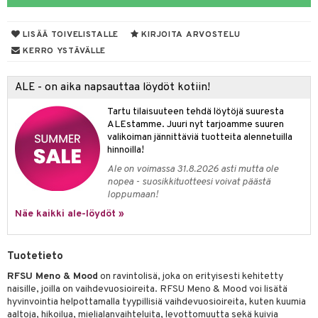
yt
ie
LISÄÄ TOIVELISTALLE
KIRJOITA ARVOSTELU
talon kuorinta
 lihakset
KERRO YSTÄVÄLLE
talovoiteet
udottaminen
lisät
ALE - on aika napsauttaa löydöt kotiin!
pot
sti käytettävät
n korvaaminen
Tartu tilaisuuteen tehdä löytöjä suuresta
iot
rasvahapot
ALEstamme. Juuri nyt tarjoamme suuren
valikoiman jännittäviä tuotteita alennetuilla
ideriviinietikka
svahapot
i-intoleranssi
hinnoilla!
Ale on voimassa 31.8.2026 asti mutta ole
d
nopea - suosikkituotteesi voivat päästä
loppumaan!
verisuonet
t
ood
Näe kaikki ale-löydöt »
 terveydenhuoltoa
poltto
rolia alentavat
uolisto
rasvahapot
ta
Tuotetieto
inen
hiuspuu
ostuttimet
uutta säätelevät
RFSU Meno & Mood
on ravintolisä, joka on erityisesti kehitetty
naisille, joilla on vaihdevuosioireita. RFSU Meno & Mood voi lisätä
t
riset rasvahapot
evitys
t
iini
hyvinvointia helpottamalla tyypillisiä vaihdevuosioireita, kuten kuumia
aaltoja, hikoilua, mielialanvaihteluita, levottomuutta sekä kuivia