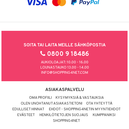
SOITA TAI LAITA MEILLE SÄHKÖPOSTIA
0800 9 18486
AUKIOLOAJAT: 10.00 - 16.00
LOUNASTAUKO 13.00 - 14.00
INFO@SHOPPING4NET.COM
ASIAKASPALVELU
OMA PROFIILI
KYSYMYKSIÄ & VASTAUKSIA
OLEN UNOHTANUT ASIAKASTIETONI
OTA YHTEYTTÄ
EDULLISET HINNAT
EHDOT - SHOPPING4NETIN MYYNTIEHDOT
EVÄSTEET
HENKILÖTIETOJEN SUOJAUS
KUMPPANIKSI
SHOPPING4NET