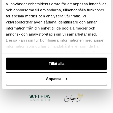
Vi använder enhetsidentifierare för att anpassa innehållet
och annonserna till användarna, tillhandahålla funktioner
för sociala medier och analysera vår trafik. Vi
vidarebefordrar även sådana identifierare och annan
information från din enhet till de sociala medier och
Rabenhorst Grönsaksjuice
Rabenhorst Körsbärsjuice
annons- och analysföretag som vi samarbetar med.
RABENHORST
RABENHORST
Dessa kan i sin tur kombinera informationen med annan
Luomuvihannesmehu, joka sisältää tomaattia, porkkanaa, punajuurta, kurkkua, selleriä, hapankaalia ja sipulia.
Luomukirsikkamehu
information som du har tillhandahållit eller som de har
5,90
Seuraa
€
samlat in när du har använt deras tjänster. Du godkänner
våra cookies vid fortsatt användande av vår webbplats.
Tillåt alla
Anpassa