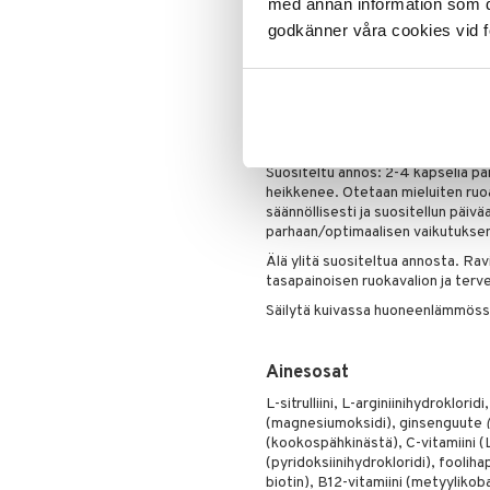
med annan information som du 
energiantuotantoa. Vitamiini 
godkänner våra cookies vid f
vähentämään väsymystä ja u
Oksidatiivinen vaikutus:
Vit
stressiltä.
Annostus
Suositeltu annos: 2-4 kapselia päi
heikkenee. Otetaan mieluiten ruo
säännöllisesti ja suositellun päiv
parhaan/optimaalisen vaikutukse
Älä ylitä suositeltua annosta. Rav
tasapainoisen ruokavalion ja terv
Säilytä kuivassa huoneenlämmössä
Ainesosat
L-sitrulliini, L-arginiinihydroklor
(magnesiumoksidi), ginsenguute
(kookospähkinästä), C-vitamiini (
(pyridoksiinihydrokloridi), foolih
biotin), B12-vitamiini (metyylikoba