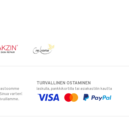
TURVALLINEN OSTAMINEN
varastoomme
laskulla, pankkikortilla tai asiakastilin kautta
 Sinua varten!
sivuillamme.