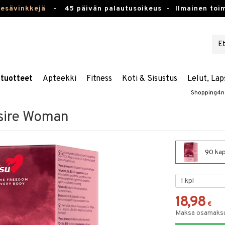
kesävinkkejä
-
45 päivän palautusoikeus -
Ilmainen toim
stuotteet
Apteekki
Fitness
Koti & Sisustus
Lelut, Lap
Shopping4n
sire Woman
90 kap
18,98
€
Maksa osamaksul