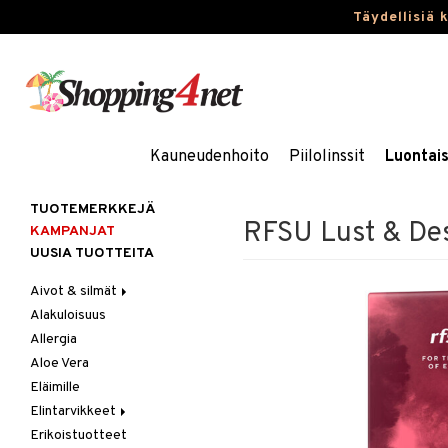
Täydellisiä 
Kauneudenhoito
Piilolinssit
Luontai
TUOTEMERKKEJÄ
RFSU Lust & De
KAMPANJAT
UUSIA TUOTTEITA
Aivot & silmät
Alakuloisuus
Muisti
Allergia
Rasvahapot
Aloe Vera
Silmät
Eläimille
Elintarvikkeet
Erikoistuotteet
Hedelmät & pähkinät