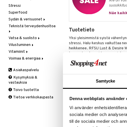
Ale on voi
suosikkitu
Stressi
Omenasiideriviinietikka
Veg resvahapot
Gluteeni-intoleranssi
Superfood
Paasto
LCHF
Näe kaikk
Sydän & verisuonet
Patukat
Raw Food
Teknistä terveydenhuoltoa
Rasvanpoltto
Kolesterolia alentavat
Tuotetieto
Meren rasvahapot
Vatsa & suolisto
Hieronta
Yksi yleisimmistä syistä vähenty
Neidonhiuspuu
stressi. Halu-keskus vaikuttaa nega
Vilustuminen
Ilmankostuttimet
Happamuutta säätelevät
Vegetaariset rasvahapot
heikkenee. RFSU Lust & Desire Wo
Vitamiinit
Kivunlievitys
Juomat
C-vitamiini
Verisuonia vahvistavat
terveyden, terveiden energiataso
Voimaa & energiaa
Muuta
Kuidut
Estävä & helpottava
A, D, E & K
edistämiseksi.
Valoterapia
Puhdistus
Korva & nenä & kurkku
Antioksidantit
Ginseng
Sisältää
aminohapot
L-arginiin
Asiakaspalvelu
Ruuansulatus
Muut
B-vitamiinit
Muut
Seksuaalinen terveys
: Gins
Kysymyksiä &
Suolisto
Valkosipuli
C-vitamiinit
Q-10
toimintoja, mm. ginseng edist
Samtycke
vastauksia
väsymystä.
Viruksiin
Lapset
Ruusunjuuri
Toivo tuotetta
Hormonit:
Vitamiini B6 autt
Yskään
Miehet
Schizandra
väsymystä, tukemaan hermost
Tietoa verkkokaupasta
Denna webbplats använder 
Multimineraalit
Suorituskyky
aineenvaihduntaa.
Naiset
Vi använder enhetsidentifierar
Liman kalvot:
Biotiini autta
sociala medier och analysera 
Lihakset:
Magnesium edistää 
till de sociala medier och a
Energia
: Vitamiini C, vitamii