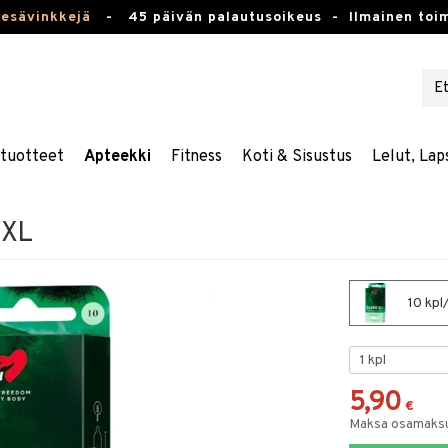
kesävinkkejä
-
45 päivän palautusoikeus -
Ilmainen toim
stuotteet
Apteekki
Fitness
Koti & Sisustus
Lelut, Lap
 XL
10 kpl
5,90
€
Maksa osamaksul