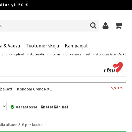
itus yli 50 €
si & Vauva
Tuotemerkkejä
Kampanjat
Shopping4net
»
Apteekki
»
Intiimi
»
Ehkäisyvälineet
»
Kondom Grande XL
5,90 €
/paketti - Kondom Grande XL
Varastossa, lähetetään heti
la alkaen 3 € per kuukausi.