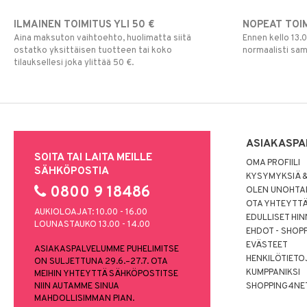
ILMAINEN TOIMITUS YLI 50 €
NOPEAT TOI
Aina maksuton vaihtoehto, huolimatta siitä
Ennen kello 13.
ostatko yksittäisen tuotteen tai koko
normaalisti sa
tilauksellesi joka ylittää 50 €.
ASIAKASPA
SOITA TAI LAITA MEILLE
OMA PROFIILI
SÄHKÖPOSTIA
KYSYMYKSIÄ &
0800 9 18486
OLEN UNOHTAN
OTA YHTEYTT
AUKIOLOAJAT: 10.00 - 16.00
EDULLISET HI
LOUNASTAUKO 13.00 - 14.00
EHDOT - SHOP
EVÄSTEET
ASIAKASPALVELUMME PUHELIMITSE
HENKILÖTIETO
ON SULJETTUNA 29.6.–27.7. OTA
KUMPPANIKSI
MEIHIN YHTEYTTÄ SÄHKÖPOSTITSE
NIIN AUTAMME SINUA
SHOPPING4NE
MAHDOLLISIMMAN PIAN.