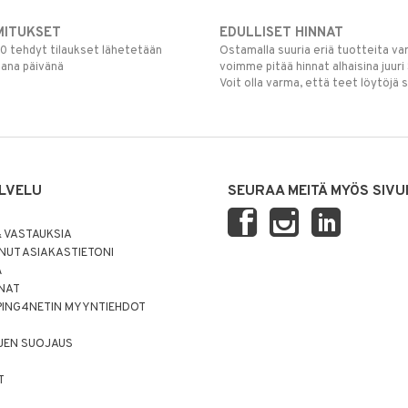
MITUKSET
EDULLISET HINNAT
00 tehdyt tilaukset lähetetään
Ostamalla suuria eriä tuotteita 
mana päivänä
voimme pitää hinnat alhaisina juuri
Voit olla varma, että teet löytöjä 
LVELU
SEURAA MEITÄ MYÖS SIVU
 VASTAUKSIA
UT ASIAKASTIETONI
Ä
NNAT
PING4NETIN MYYNTIEHDOT
JEN SUOJAUS
T