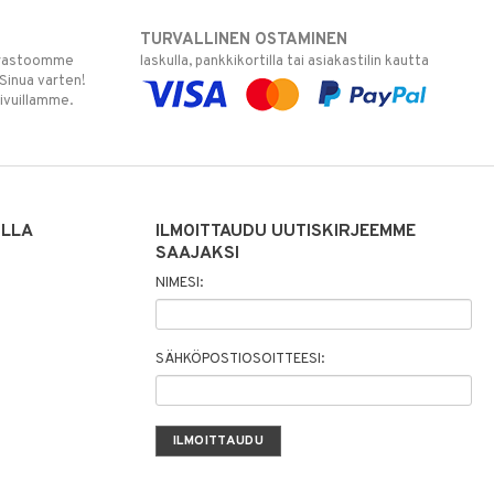
TURVALLINEN OSTAMINEN
varastoomme
laskulla, pankkikortilla tai asiakastilin kautta
 Sinua varten!
sivuillamme.
ILLA
ILMOITTAUDU UUTISKIRJEEMME
SAAJAKSI
NIMESI:
SÄHKÖPOSTIOSOITTEESI: