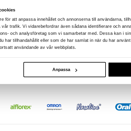
massa 31.8.2026 asti mutta ole nopea -
otteesi voivat päästä loppumaan!
cookies
i ale-löydöt »
e för att anpassa innehållet och annonserna till användarna, tillh
Saatavana
vår trafik. Vi vidarebefordrar även sådana identifierare och anna
vaihtoe
nnons- och analysföretag som vi samarbetar med. Dessa kan i sin
RFSU Sensual
mi, jossa on erittäin antelias muoto, joka tarjoaa
har tillhandahållit eller som de har samlat in när du har använt
sopii niille, jotka kokevat tavallisten kondomien
RFSU
ortsatt användande av vår webbplats.
oja. Ohut ja turvallinen kondomi, jossa on suora muoto,
5,90
koilleen.
alk.
€
Anpassa