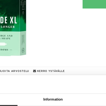
RJOITA ARVOSTELU
KERRO YSTÄVÄLLE
a löydöt kotiin!
isuuteen tehdä löytöjä suuresta ALEstamme. Juuri
mme suuren valikoiman jännittäviä tuotteita
Information
a hinnoilla!