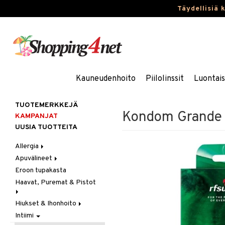
Täydellisiä 
Kauneudenhoito
Piilolinssit
Luontai
TUOTEMERKKEJÄ
Kondom Grande
KAMPANJAT
UUSIA TUOTTEITA
Allergia
Apuvälineet
Nenäsuihkeet
Eroon tupakasta
Silmätipat
Hygienia
Haavat, Puremat & Pistot
Kävely & Seisominen
Kylpy / WC
Hiukset & Ihonhoito
Ensiapu
Saa kiinni & Ylety
Intiimi
Haavat
Erityistuotteet