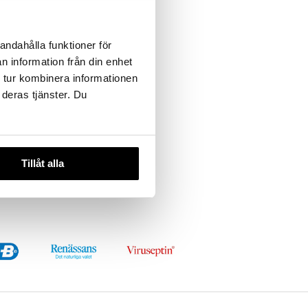
andahålla funktioner för
 useana
n information från din enhet
htona
 tur kombinera informationen
 deras tjänster. Du
Tillåt alla