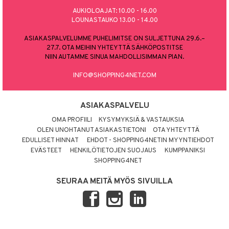
AUKIOLOAJAT: 10.00 - 16.00
LOUNASTAUKO 13.00 - 14.00
ASIAKASPALVELUMME PUHELIMITSE ON SULJETTUNA 29.6.–
27.7. OTA MEIHIN YHTEYTTÄ SÄHKÖPOSTITSE
NIIN AUTAMME SINUA MAHDOLLISIMMAN PIAN.
INFO@SHOPPING4NET.COM
ASIAKASPALVELU
OMA PROFIILI
KYSYMYKSIÄ & VASTAUKSIA
OLEN UNOHTANUT ASIAKASTIETONI
OTA YHTEYTTÄ
EDULLISET HINNAT
EHDOT - SHOPPING4NETIN MYYNTIEHDOT
EVÄSTEET
HENKILÖTIETOJEN SUOJAUS
KUMPPANIKSI
SHOPPING4NET
SEURAA MEITÄ MYÖS SIVUILLA