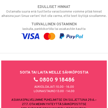
EDULLISET HINNAT
Ostamalla suuria eriä tuotteita varastoomme voimme pitää hinnat
alhaisina juuri Sinua varten! Voit olla varma, että teet löytöjä sivuillamme.
TURVALLINEN OSTAMINEN
laskulla, pankkikortilla tai asiakastilin kautta
SOITA TAI LAITA MEILLE SÄHKÖPOSTIA
0800 9 18486
AUKIOLOAJAT: 10.00 - 16.00
LOUNASTAUKO 13.00 - 14.00
ASIAKASPALVELUMME PUHELIMITSE ON SULJETTUNA 29.6.–
27.7. OTA MEIHIN YHTEYTTÄ SÄHKÖPOSTITSE