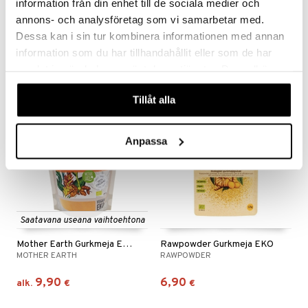
information från din enhet till de sociala medier och
WellAware Nypon EKO 1000 gram
Rawpowder Rödbetspulver
annons- och analysföretag som vi samarbetar med.
WELLAWARE
RAWPOWDER
Dessa kan i sin tur kombinera informationen med annan
26,90
13,90
information som du har tillhandahållit eller som de har
€
€
samlat in när du har använt deras tjänster. Du godkänner
våra cookies vid fortsatt användande av vår webbplats.
Tillåt alla
eco
eco
Anpassa
Saatavana useana vaihtoehtona
Mother Earth Gurkmeja EKO
Rawpowder Gurkmeja EKO
MOTHER EARTH
RAWPOWDER
9,90
6,90
alk.
€
€