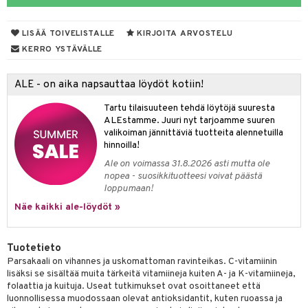
yt
verisuonet
ie
t
ood
LISÄÄ TOIVELISTALLE
KIRJOITA ARVOSTELU
talon kuorinta
 terveydenhuoltoa
poltto
rolia alentavat
KERRO YSTÄVÄLLE
talovoiteet
uolisto
rasvahapot
ta
ALE - on aika napsauttaa löydöt kotiin!
inen
hiuspuu
ostuttimet
uutta säätelevät
Tartu tilaisuuteen tehdä löytöjä suuresta
t
riset rasvahapot
evitys
t
iini
ALEstamme. Juuri nyt tarjoamme suuren
valikoiman jännittäviä tuotteita alennetuilla
 energiaa
nia vahvistavat
 & helpottava
 & K
hinnoilla!
Ale on voimassa 31.8.2026 asti mutta ole
apia
tus
& nenä & kurkku
idantit
g
nopea - suosikkituotteesi voivat päästä
spalvelu
loppumaan!
ulatus
iinit
ksiä & vastauksia
Näe kaikki ale-löydöt »
o
puli
iinit
tuotetta
n
uuri
Tuotetieto
 verkkokaupasta
Parsakaali on vihannes ja uskomattoman ravinteikas. C-vitamiinin
ndra
lisäksi se sisältää muita tärkeitä vitamiineja kuiten A- ja K-vitamiineja,
folaattia ja kuituja. Useat tutkimukset ovat osoittaneet että
neraalit
uskyky
luonnollisessa muodossaan olevat antioksidantit, kuten ruoassa ja