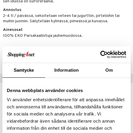
sen iduissa on sulforafaania.
Annostus
2-4 tl / päivässä, sekoitetaan veteen tai jugurttiin, pirtelöihin tai
muihin juomiin. Säilytetään kylmässä, pimeässä ja kuivassa.
Ainesosat
100% EKO Parsakaalinituja jauhemuodossa.
Tuotenumero
HBSE0-UF-115
Samtycke
Information
Om
Suositut tuotteet
Denna webbplats använder cookies
Vi använder enhetsidentifierare för att anpassa innehållet
eco
och annonserna till användarna, tillhandahålla funktioner
för sociala medier och analysera vår trafik. Vi
vidarebefordrar även sådana identifierare och annan
information från din enhet till de sociala medier och