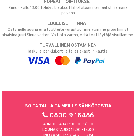
NOPEAT TOIMITUKSET
Ennen kello 13.00 tehdyt tilaukset lähetetään normaalisti samana
päivänä
EDULLISET HINNAT
Ostamalla suuria eriä tuotteita varastoomme voimme pitää hinnat
alhaisina juuri Sinua varten! Voit olla varma, että teet löytöjä sivuillamme.
TURVALLINEN OSTAMINEN
laskulla, pankkikortilla tai asiakastilin kautta
SOITA TAI LAITA MEILLE SÄHKÖPOSTIA
0800 9 18486
AUKIOLOAJAT: 10.00 - 16.00
LOUNASTAUKO 13.00 - 14.00
INFO@SHOPPING4NET.COM