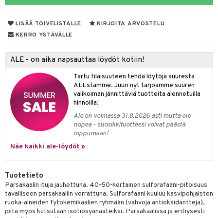
yt
verisuonet
ie
t
ood
LISÄÄ TOIVELISTALLE
KIRJOITA ARVOSTELU
talon kuorinta
 terveydenhuoltoa
poltto
rolia alentavat
KERRO YSTÄVÄLLE
talovoiteet
uolisto
rasvahapot
ta
ALE - on aika napsauttaa löydöt kotiin!
inen
hiuspuu
ostuttimet
uutta säätelevät
Tartu tilaisuuteen tehdä löytöjä suuresta
t
riset rasvahapot
evitys
t
iini
ALEstamme. Juuri nyt tarjoamme suuren
valikoiman jännittäviä tuotteita alennetuilla
 energiaa
nia vahvistavat
 & helpottava
 & K
hinnoilla!
Ale on voimassa 31.8.2026 asti mutta ole
apia
tus
& nenä & kurkku
idantit
g
nopea - suosikkituotteesi voivat päästä
spalvelu
loppumaan!
ulatus
iinit
ksiä & vastauksia
Näe kaikki ale-löydöt »
o
puli
iinit
tuotetta
n
uuri
Tuotetieto
 verkkokaupasta
Parsakaalin ituja jauhettuna. 40-50-kertainen sulforafaani-pitoisuus
ndra
tavalliseen parsakaaliin verrattuna. Sulforafaani kuuluu kasvipohjaisten
ruoka-aineiden fytokemikaalien ryhmään (vahvoja antioksidantteja),
neraalit
uskyky
joita myös kutsutaan isotiosyanaateiksi. Parsakaalissa ja eritiysesti