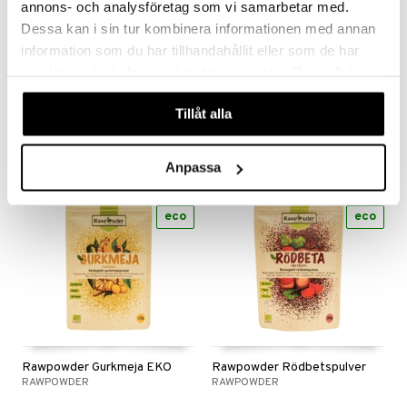
annons- och analysföretag som vi samarbetar med.
Dessa kan i sin tur kombinera informationen med annan
Saatavana useana vaihtoehtona
information som du har tillhandahållit eller som de har
WellAware Nypon EKO 1000 gram
Mother Earth Gurkmeja EKO
samlat in när du har använt deras tjänster. Du godkänner
WELLAWARE
MOTHER EARTH
våra cookies vid fortsatt användande av vår webbplats.
26,90
9,90
Tillåt alla
€
alk.
€
Anpassa
eco
eco
Rawpowder Gurkmeja EKO
Rawpowder Rödbetspulver
RAWPOWDER
RAWPOWDER