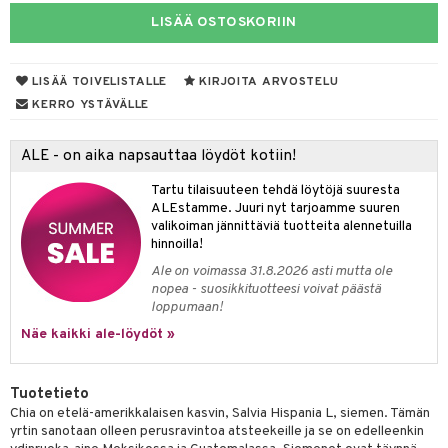
LISÄÄ OSTOSKORIIN
yt
verisuonet
ie
t
ood
talon kuorinta
 terveydenhuoltoa
poltto
rolia alentavat
LISÄÄ TOIVELISTALLE
KIRJOITA ARVOSTELU
talovoiteet
uolisto
rasvahapot
ta
KERRO YSTÄVÄLLE
inen
hiuspuu
ostuttimet
uutta säätelevät
ALE - on aika napsauttaa löydöt kotiin!
t
riset rasvahapot
evitys
t
iini
Tartu tilaisuuteen tehdä löytöjä suuresta
 energiaa
nia vahvistavat
 & helpottava
 & K
ALEstamme. Juuri nyt tarjoamme suuren
valikoiman jännittäviä tuotteita alennetuilla
apia
tus
& nenä & kurkku
idantit
g
hinnoilla!
spalvelu
Ale on voimassa 31.8.2026 asti mutta ole
ulatus
iinit
nopea - suosikkituotteesi voivat päästä
ksiä & vastauksia
loppumaan!
o
puli
iinit
tuotetta
Näe kaikki ale-löydöt »
n
uuri
 verkkokaupasta
ndra
Tuotetieto
Chia on etelä-amerikkalaisen kasvin, Salvia Hispania L, siemen. Tämän
neraalit
uskyky
yrtin sanotaan olleen perusravintoa atsteekeille ja se on edelleenkin