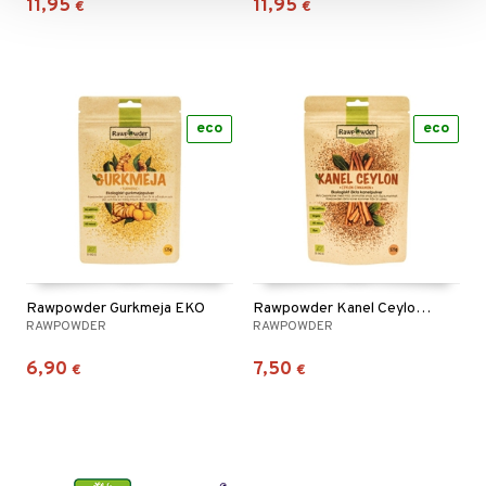
11,95
11,95
€
€
eco
eco
Rawpowder Gurkmeja EKO
Rawpowder Kanel Ceylon mald EKO
RAWPOWDER
RAWPOWDER
6,90
7,50
€
€