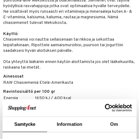
ydinruoka-aine Meksikossa ja Guatemalassa. Siemenet ovat täynnä
hyödyllisiä rasvahappoja jotka ovat optimaalisia hyvälle terveydelle.
Ne sisältävät myös runsaasti eri vitamiineja ja mineraaleja kuten A- &
E-vitamiinia, kalsiumia, kaliumia, rautaa ja magnesiumia. Nämä
chiasiemenet tulevat Meksikosta.
Käyttö:
Chiasiemeniä voi nauttia sellaisenaan tai rikkoa ja sekoittaa
leipätaikinaan. Ripottele aamiaismuroihisi, puuroon tai jogurttiin
saadaksesi hyvän aloituksen päivälle.
Ota yhteyttä lääkäriin ennen käytön aloittamista jos olet lääkekuurilla,
raskaana tai imetät.
Ainesosat
RAW Chiasiemeniä Etelä-Amerikasta
Ravintosisältö per 100 gr
Energia
1650 kJ / 400 kcal
Proteiini
19 gr
Rasva
21 gr
Hiilihydraatit
17 gr
Joista sokereita
0,7 gr
Samtycke
Information
Om
Omega 3
13 g
Omega 6
3-4 g