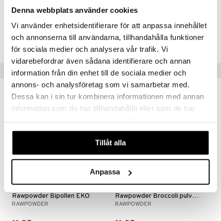
Omega 9
1,1 gr
Denna webbplats använder cookies
Vi använder enhetsidentifierare för att anpassa innehållet
Tuotenumero
och annonserna till användarna, tillhandahålla funktioner
HAB06-UF-300
för sociala medier och analysera vår trafik. Vi
vidarebefordrar även sådana identifierare och annan
Vinkkejä sinulle
information från din enhet till de sociala medier och
annons- och analysföretag som vi samarbetar med.
Dessa kan i sin tur kombinera informationen med annan
information som du har tillhandahållit eller som de har
eco
eco
samlat in när du har använt deras tjänster. Du godkänner
våra cookies vid fortsatt användande av vår webbplats.
Tillåt alla
Anpassa
Rawpowder Bipollen EKO
Rawpowder Broccoli pulver EKO
RAWPOWDER
RAWPOWDER