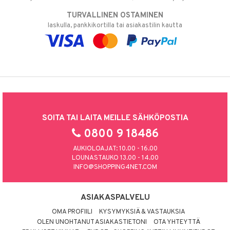
TURVALLINEN OSTAMINEN
laskulla, pankkikortilla tai asiakastilin kautta
SOITA TAI LAITA MEILLE SÄHKÖPOSTIA
0800 9 18486
AUKIOLOAJAT: 10.00 - 16.00
LOUNASTAUKO 13.00 - 14.00
INFO@SHOPPING4NET.COM
ASIAKASPALVELU
OMA PROFIILI
KYSYMYKSIÄ & VASTAUKSIA
OLEN UNOHTANUT ASIAKASTIETONI
OTA YHTEYTTÄ