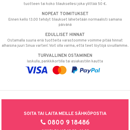
tuotteen tai koko tilauksellesi joka ylittää 50 €.
NOPEAT TOIMITUKSET
Ennen kello 13.00 tehdyt tilaukset lähetetään normaalisti samana
päivänä
EDULLISET HINNAT
Ostamalla suuria eriä tuotteita varastoomme voimme pitää hinnat
alhaisina juuri Sinua varten! Voit olla varma, että teet löytöjä sivuillamme.
TURVALLINEN OSTAMINEN
laskulla, pankkikortilla tai asiakastilin kautta
SOITA TAI LAITA MEILLE SÄHKÖPOSTIA
0800 9 18486