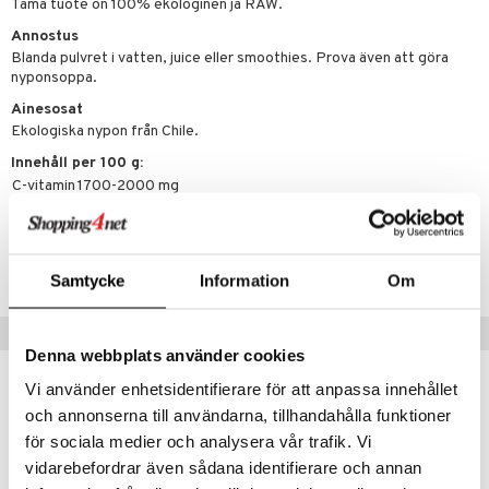
Tämä tuote on 100% ekologinen ja RAW.
Annostus
Blanda pulvret i vatten, juice eller smoothies. Prova även att göra
nyponsoppa.
Ainesosat
Ekologiska nypon från Chile.
Innehåll per 100 g:
C-vitamin
1700-2000 mg
Tuotenumero
HAB02-UF-300
Samtycke
Information
Om
Vinkkejä sinulle
Denna webbplats använder cookies
Vi använder enhetsidentifierare för att anpassa innehållet
och annonserna till användarna, tillhandahålla funktioner
eco
eco
för sociala medier och analysera vår trafik. Vi
vidarebefordrar även sådana identifierare och annan