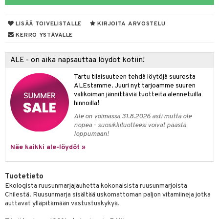
yt
verisuonet
ie
t
ood
LISÄÄ TOIVELISTALLE
KIRJOITA ARVOSTELU
talon kuorinta
 terveydenhuoltoa
poltto
rolia alentavat
KERRO YSTÄVÄLLE
talovoiteet
uolisto
rasvahapot
ta
ALE - on aika napsauttaa löydöt kotiin!
inen
hiuspuu
ostuttimet
uutta säätelevät
Tartu tilaisuuteen tehdä löytöjä suuresta
t
riset rasvahapot
evitys
t
iini
ALEstamme. Juuri nyt tarjoamme suuren
valikoiman jännittäviä tuotteita alennetuilla
 energiaa
nia vahvistavat
 & helpottava
 & K
hinnoilla!
Ale on voimassa 31.8.2026 asti mutta ole
apia
tus
& nenä & kurkku
idantit
g
nopea - suosikkituotteesi voivat päästä
spalvelu
loppumaan!
ulatus
iinit
ksiä & vastauksia
Näe kaikki ale-löydöt »
o
puli
iinit
tuotetta
n
uuri
Tuotetieto
 verkkokaupasta
Ekologista ruusunmarjajauhetta kokonaisista ruusunmarjoista
ndra
Chilestä. Ruusunmarja sisältää uskomattoman paljon vitamiineja jotka
auttavat ylläpitämään vastustuskykyä.
neraalit
uskyky