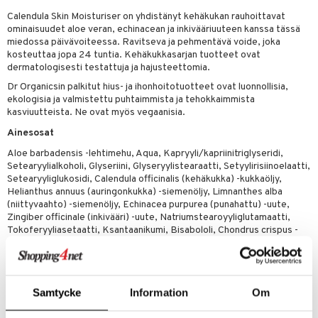
Calendula Skin Moisturiser on yhdistänyt kehäkukan rauhoittavat
ominaisuudet aloe veran, echinacean ja inkivääriuuteen kanssa tässä
miedossa päivävoiteessa. Ravitseva ja pehmentävä voide, joka
dorantit
iikka
kosteuttaa jopa 24 tuntia. Kehäkukkasarjan tuotteet ovat
dermatologisesti testattuja ja hajusteettomia.
koistuotteet
let
akkauhset
Dr Organicsin palkitut hius- ja ihonhoitotuotteet ovat luonnollisia,
eriset öljyt
hampaat
ekologisia ja valmistettu puhtaimmista ja tehokkaimmista
kasviuutteista. Ne ovat myös vegaanisia.
py, suihku & saippuat
mät
Ainesosat
yt
hdistaminen
Aloe barbadensis -lehtimehu, Aqua, Kapryyli/kapriinitriglyseridi,
talon kuorinta
Setearyylialkoholi, Glyseriini, Glyseryylistearaatti, Setyylirisiinoelaatti,
Setearyyliglukosidi, Calendula officinalis (kehäkukka) -kukkaöljy,
talovoiteet
Helianthus annuus (auringonkukka) -siemenöljy, Limnanthes alba
to
(niittyvaahto) -siemenöljy, Echinacea purpurea (punahattu) -uute,
Zingiber officinale (inkivääri) -uute, Natriumstearoyyliglutamaatti,
apot
Tokoferyyliasetaatti, Ksantaanikumi, Bisabololi, Chondrus crispus -
jauhe, Sitrushappo, Natriumfytaatti, Hydroksiasetofenoni,
t
nit &mineraalit
hanen
Bentsyylialkoholi, Dehydroetikkahappo.
m
Samtycke
Information
Om
Tuotenumero
 lihakset
lisät
HCBC0-IV-50