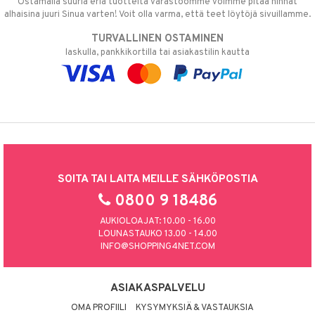
Ostamalla suuria eriä tuotteita varastoomme voimme pitää hinnat
alhaisina juuri Sinua varten! Voit olla varma, että teet löytöjä sivuillamme.
TURVALLINEN OSTAMINEN
laskulla, pankkikortilla tai asiakastilin kautta
SOITA TAI LAITA MEILLE SÄHKÖPOSTIA
0800 9 18486
AUKIOLOAJAT: 10.00 - 16.00
LOUNASTAUKO 13.00 - 14.00
INFO@SHOPPING4NET.COM
ASIAKASPALVELU
OMA PROFIILI
KYSYMYKSIÄ & VASTAUKSIA