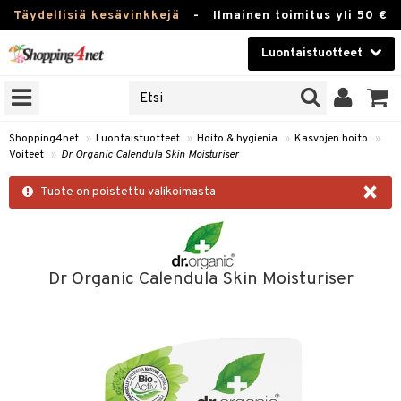
Täydellisiä kesävinkkejä
-
Ilmainen toimitus yli 50 €
Luontaistuotteet
ERKKEJÄ
Kauneudenhoito
JAT
UOTTEITA
Piilolinssit
Shopping4net
»
Luontaistuotteet
»
Hoito & hygienia
»
Kasvojen hoito
»
Voiteet
»
Dr Organic Calendula Skin Moisturiser
Luontaistuotteet
silmät
×
Tuote on poistettu valikoimasta
Apteekki
suus
apot
Fitness
Koti & Sisustus
Dr Organic Calendula Skin Moisturiser
Lelut, Lapsi & Vauva
kkeet
Tuotemerkkejä
otteet
ät & pähkinät
Kampanjat
iho & kynnet
en