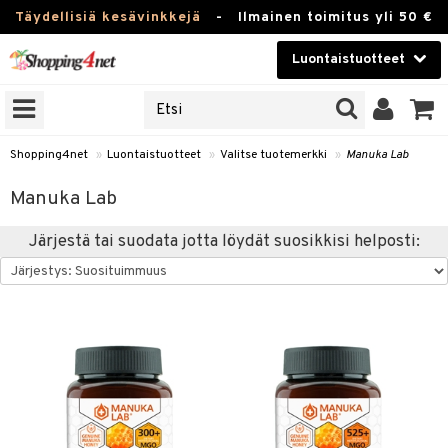
Täydellisiä kesävinkkejä
-
Ilmainen toimitus yli 50 €
Luontaistuotteet
ERKKEJÄ
Kauneudenhoito
JAT
UOTTEITA
Piilolinssit
Shopping4net
»
Luontaistuotteet
»
Valitse tuotemerkki
»
Manuka Lab
Luontaistuotteet
silmät
Manuka Lab
Apteekki
suus
Järjestä tai suodata jotta löydät suosikkisi helposti:
apot
Fitness
Koti & Sisustus
Lelut, Lapsi & Vauva
kkeet
Tuotemerkkejä
otteet
ät & pähkinät
Kampanjat
iho & kynnet
en