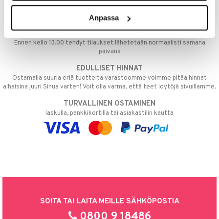
Aina maksuton vaihtoehto, huolimatta siitä ostatko yksittäisen
tuotteen tai koko tilauksellesi joka ylittää 50 €.
Anpassa
NOPEAT TOIMITUKSET
Ennen kello 13.00 tehdyt tilaukset lähetetään normaalisti samana
päivänä
EDULLISET HINNAT
Ostamalla suuria eriä tuotteita varastoomme voimme pitää hinnat
alhaisina juuri Sinua varten! Voit olla varma, että teet löytöjä sivuillamme.
TURVALLINEN OSTAMINEN
laskulla, pankkikortilla tai asiakastilin kautta
SOITA TAI LAITA MEILLE SÄHKÖPOSTIA
0800 9 18486