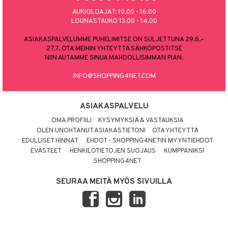
AUKIOLOAJAT: 10.00 - 16.00
LOUNASTAUKO 13.00 - 14.00
ASIAKASPALVELUMME PUHELIMITSE ON SULJETTUNA 29.6.–
27.7. OTA MEIHIN YHTEYTTÄ SÄHKÖPOSTITSE
NIIN AUTAMME SINUA MAHDOLLISIMMAN PIAN.
INFO@SHOPPING4NET.COM
ASIAKASPALVELU
OMA PROFIILI
KYSYMYKSIÄ & VASTAUKSIA
OLEN UNOHTANUT ASIAKASTIETONI
OTA YHTEYTTÄ
EDULLISET HINNAT
EHDOT - SHOPPING4NETIN MYYNTIEHDOT
EVÄSTEET
HENKILÖTIETOJEN SUOJAUS
KUMPPANIKSI
SHOPPING4NET
SEURAA MEITÄ MYÖS SIVUILLA