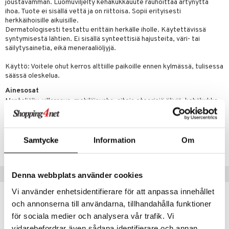
joustavamman. Luomuviljelty kehäkukkauute rauhoittaa ärtynyttä
n
uuri
ihoa. Tuote ei sisällä vettä ja on riittoisa. Sopii erityisesti
 verkkokaupasta
herkkäihoisille aikuisille.
ndra
Dermatologisesti testattu erittäin herkälle iholle. Käytettävissä
syntymisestä lähtien. Ei sisällä synteettisiä hajusteita, väri- tai
neraalit
uskyky
säilytysainetia, eikä meneraaliöljyjä.
Käyttö: Voitele ohut kerros alttiille paikoille ennen kylmässä, tulisessa
säässä oleskelua.
Ainesosat
Manteliöljy, villarasva, mehiläisvaha, aitoja eteerisiä öljyjä, kehäkukka.
Tuotenumero
Samtycke
Information
Om
HCAVV-WE-30
Vinkkejä sinulle
Denna webbplats använder cookies
Vi använder enhetsidentifierare för att anpassa innehållet
och annonserna till användarna, tillhandahålla funktioner
för sociala medier och analysera vår trafik. Vi
eco
vidarebefordrar även sådana identifierare och annan