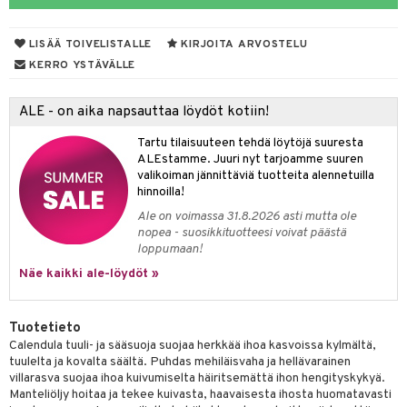
pot
tamiinit
s & imetys
sti käytettävät
n korvaaminen
yt
iot
lisät
rasvahapot
LISÄÄ TOIVELISTALLE
KIRJOITA ARVOSTELU
talon kuorinta
 halu
ideriviinietikka
svahapot
i-intoleranssi
KERRO YSTÄVÄLLE
talovoiteet
d
vuodet & PMS
ALE - on aika napsauttaa löydöt kotiin!
verisuonet
ie
t
ood
Tartu tilaisuuteen tehdä löytöjä suuresta
 terveydenhuoltoa
poltto
rolia alentavat
ALEstamme. Juuri nyt tarjoamme suuren
valikoiman jännittäviä tuotteita alennetuilla
uolisto
rasvahapot
ta
hinnoilla!
Ale on voimassa 31.8.2026 asti mutta ole
inen
hiuspuu
ostuttimet
uutta säätelevät
nopea - suosikkituotteesi voivat päästä
loppumaan!
t
riset rasvahapot
evitys
t
iini
Näe kaikki ale-löydöt »
 energiaa
nia vahvistavat
 & helpottava
 & K
apia
tus
& nenä & kurkku
idantit
g
Tuotetieto
spalvelu
Calendula tuuli- ja sääsuoja suojaa herkkää ihoa kasvoissa kylmältä,
ulatus
iinit
tuulelta ja kovalta säältä. Puhdas mehiläisvaha ja hellävarainen
ksiä & vastauksia
villarasva suojaa ihoa kuivumiselta häiritsemättä ihon hengityskykyä.
o
puli
iinit
Manteliöljy hoitaa ja tekee kuivasta, haavaisesta ihosta huomatavasti
tuotetta