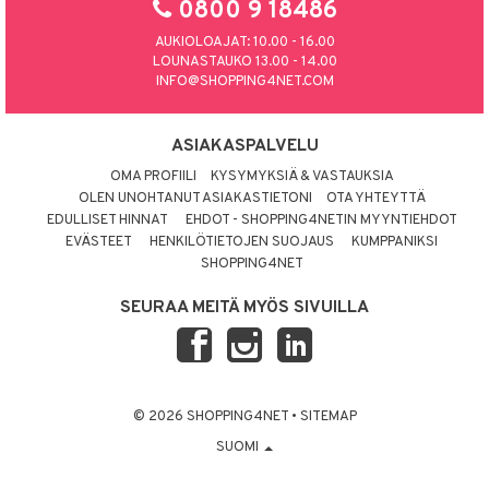
0800 9 18486
AUKIOLOAJAT: 10.00 - 16.00
LOUNASTAUKO 13.00 - 14.00
INFO@SHOPPING4NET.COM
ASIAKASPALVELU
OMA PROFIILI
KYSYMYKSIÄ & VASTAUKSIA
OLEN UNOHTANUT ASIAKASTIETONI
OTA YHTEYTTÄ
EDULLISET HINNAT
EHDOT - SHOPPING4NETIN MYYNTIEHDOT
EVÄSTEET
HENKILÖTIETOJEN SUOJAUS
KUMPPANIKSI
SHOPPING4NET
SEURAA MEITÄ MYÖS SIVUILLA
© 2026 SHOPPING4NET
•
SITEMAP
SUOMI