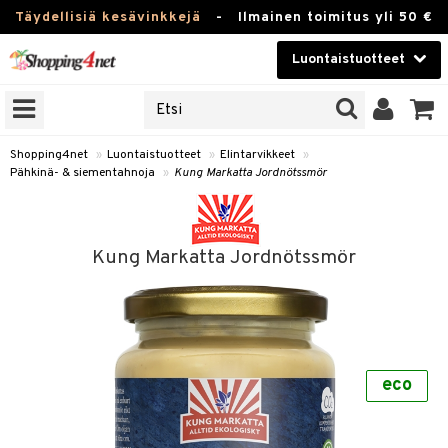
Täydellisiä kesävinkkejä
-
Ilmainen toimitus yli 50 €
Luontaistuotteet
ERKKEJÄ
Kauneudenhoito
JAT
UOTTEITA
Piilolinssit
Shopping4net
»
Luontaistuotteet
»
Elintarvikkeet
»
Pähkinä- & siementahnoja
»
Kung Markatta Jordnötssmör
Luontaistuotteet
silmät
Apteekki
suus
Kung Markatta Jordnötssmör
apot
Fitness
Koti & Sisustus
Lelut, Lapsi & Vauva
kkeet
eco
Tuotemerkkejä
ät & pähkinät
Kampanjat
en