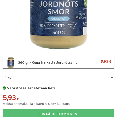
& leivonta
t
s
usaineet
et & liemet
rasva
5,93 €
360 gr - Kung Markatta Jordnötssmör
ä- & siementahnoja
t
Varastossa, lähetetään heti
od
5,93
s
€
Maksa osamaksulla alkaen 3 € per kuukausi.
LISÄÄ OSTOSKORIIN