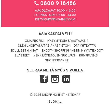
0800 9 18486
AUKIOLOAJAT: 10.00 - 16.00
LOUNASTAUKO 13.00 - 14.00
INFO@SHOPPING4NET.COM
ASIAKASPALVELU
OMA PROFIILI
KYSYMYKSIÄ & VASTAUKSIA
OLEN UNOHTANUT ASIAKASTIETONI
OTA YHTEYTTÄ
EDULLISET HINNAT
EHDOT - SHOPPING4NETIN MYYNTIEHDOT
EVÄSTEET
HENKILÖTIETOJEN SUOJAUS
KUMPPANIKSI
SHOPPING4NET
SEURAA MEITÄ MYÖS SIVUILLA
© 2026 SHOPPING4NET
•
SITEMAP
SUOMI