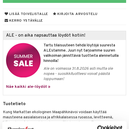
LISÄÄ TOIVELISTALLE
KIRJOITA ARVOSTELU
otteet
KERRO YSTÄVÄLLE
iho & kynnet
ALE - on aika napsauttaa löydöt kotiin!
hygienia
 & pigmentti
Tartu tilaisuuteen tehdä löytöjä suuresta
hdistaminen
t
osuoja
ALEstamme. Juuri nyt tarjoamme suuren
valikoiman jännittäviä tuotteita alennetuilla
ersun-tuotteet
lisät
tuotteet
hinnoilla!
Ale on voimassa 31.8.2026 asti mutta ole
inkovoiteet
en hoito
to
nopea - suosikkituotteesi voivat päästä
loppumaan!
let
nhoito
apot
Näe kaikki ale-löydöt »
koistuotteet
t
tuotteet
nit &mineraalit
hanen
toaineet
 jalat
m
Tuotetieto
mpoot
kojen hoito
 lihakset
en hoito
lisät
Kung Markattan ekologinen Maapähkinävoi voidaan käyttää
mausteena aasialaisessa ja afrikkalaisessa ruoassa, levitteenä,
ien hoito
koistuotteet
udottaminen
 halu
ium
lisät
jälkiruoissa, leivonnaisissa ja smoothieissa. Luonnollinen
segmentoituminen voi esiintyä, jolloin öljy nousee pintaan. Sekoita