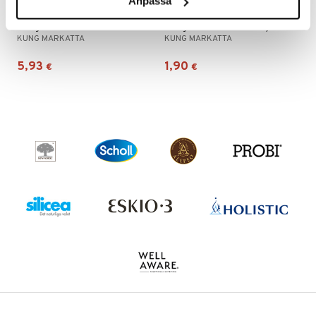
Anpassa
n
uuri
 verkkokaupasta
Kung Markatta Jordnötssmör Salt
Kung Markatta Kokosmjölk
ndra
KUNG MARKATTA
KUNG MARKATTA
neraalit
uskyky
5,93
1,90
€
€