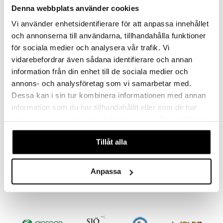
Denna webbplats använder cookies
Vi använder enhetsidentifierare för att anpassa innehållet
och annonserna till användarna, tillhandahålla funktioner
för sociala medier och analysera vår trafik. Vi
vidarebefordrar även sådana identifierare och annan
information från din enhet till de sociala medier och
annons- och analysföretag som vi samarbetar med.
Dessa kan i sin tur kombinera informationen med annan
information som du har tillhandahållit eller som de har
samlat in när du har använt deras tjänster. Du godkänner
eco cosmetics solkräm
Eco Cosmetics Sololja
våra cookies vid fortsatt användande av vår webbplats.
baby neutral spf 50
Spray spf 30
Tillåt alla
ECO COSMETICS
ECO COSMETICS
Neutraali aurinkovoide fysikaalisella suodattimella, suojaten UVA- ja UVB-säteiltä. Vedenkestävä.
Ekologinen aurinkoöljy suojakertoimella 30 niin vartalolle kuin kasvoille.
Seuraa
Seuraa
Anpassa