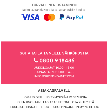
TURVALLINEN OSTAMINEN
laskulla, pankkikortilla tai asiakastilin kautta
SOITA TAI LAITA MEILLE SÄHKÖPOSTIA
0800 9 18486
AUKIOLOAJAT: 10.00 - 16.00
LOUNASTAUKO 13.00 - 14.00
INFO@SHOPPING4NET.COM
ASIAKASPALVELU
OMA PROFIILI
KYSYMYKSIÄ & VASTAUKSIA
OLEN UNOHTANUT ASIAKASTIETONI
OTA YHTEYTTÄ
EDULLISET HINNAT
EHDOT - SHOPPING4NETIN MYYNTIEHDOT