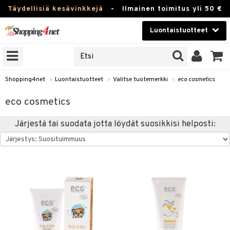
Täydellisiä kesävinkkejä
-
Ilmainen toimitus yli 50 €
Luontaistuotteet
ERKKEJÄ
Kauneudenhoito
JAT
UOTTEITA
Piilolinssit
Shopping4net
»
Luontaistuotteet
»
Valitse tuotemerkki
»
eco cosmetics
Luontaistuotteet
silmät
eco cosmetics
Apteekki
suus
Järjestä tai suodata jotta löydät suosikkisi helposti:
apot
Fitness
Koti & Sisustus
Lelut, Lapsi & Vauva
kkeet
Tuotemerkkejä
otteet
ät & pähkinät
Kampanjat
iho & kynnet
en