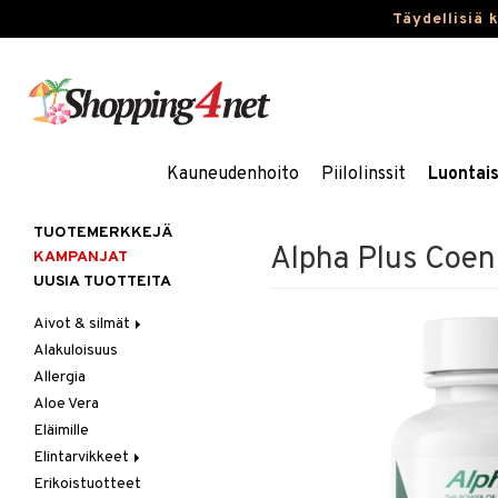
Täydellisiä 
Kauneudenhoito
Piilolinssit
Luontai
TUOTEMERKKEJÄ
Alpha Plus Coe
KAMPANJAT
UUSIA TUOTTEITA
Aivot & silmät
Alakuloisuus
Muisti
Allergia
Rasvahapot
Aloe Vera
Silmät
Eläimille
Elintarvikkeet
Erikoistuotteet
Hedelmät & pähkinät