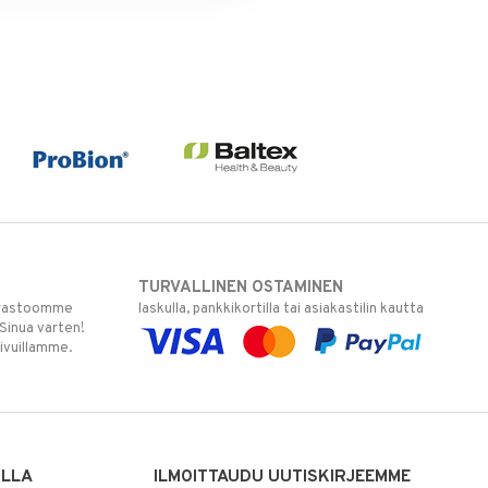
TURVALLINEN OSTAMINEN
varastoomme
laskulla, pankkikortilla tai asiakastilin kautta
 Sinua varten!
sivuillamme.
ILLA
ILMOITTAUDU UUTISKIRJEEMME