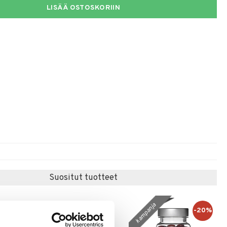
LISÄÄ OSTOSKORIIN
Suositut tuotteet
kampanja
-25%
-20%