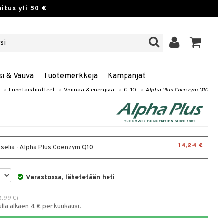
itus yli 50 €
si & Vauva
Tuotemerkkejä
Kampanjat
»
Luontaistuotteet
»
Voimaa & energiaa
»
Q-10
»
Alpha Plus Coenzym Q10
14,24 €
selia - Alpha Plus Coenzym Q10
Varastossa, lähetetään heti
8,99
€
)
la alkaen 4 € per kuukausi.