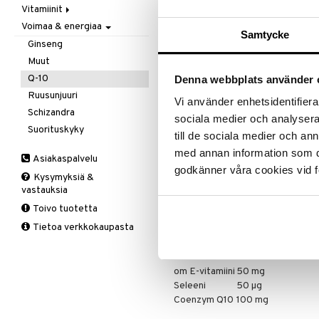
Ale on voi
Vitamiinit
Kivunlievitys
Juomat
C-vitamiini
Verisuonia vahvistavat
suosikkitu
Voimaa & energiaa
Muuta
Kuidut
Estävä & helpottava
A, D, E & K
Näe kaikk
Samtycke
Valoterapia
Puhdistus
Korva & nenä & kurkku
Antioksidantit
Ginseng
Ruuansulatus
Muut
B-vitamiinit
Muut
Tuotetieto
Suolisto
Valkosipuli
C-vitamiinit
Q-10
Denna webbplats använder 
Viruksiin
Lapset
Ruusunjuuri
Coenzyme Q10 sisältää E-vitamiini
Vi använder enhetsidentifierar
Koentsyymi Q10 on rasvaliukoinen
Yskään
Miehet
Schizandra
sociala medier och analysera 
mitokondrioissa. E-vitamiini ja s
Multimineraalit
Suorituskyky
Seleeni tukee myös puolustuskyvy
till de sociala medier och a
Naiset
med annan information som du 
Annostus
Asiakaspalvelu
godkänner våra cookies vid f
1 kapseli, 1-3 kertaa päivässä ate
Kysymyksiä &
vastauksia
Ainesosat
Toivo tuotetta
Koentsyymi Q10, riisijauho, E-vitam
Tietoa verkkokaupasta
Kapseli (kasvisperäinen selluloos
Sisältö per 1 kapselin päiv
om E-vitamiini
50 mg
Seleeni
50 µg
Coenzym Q10
100 mg