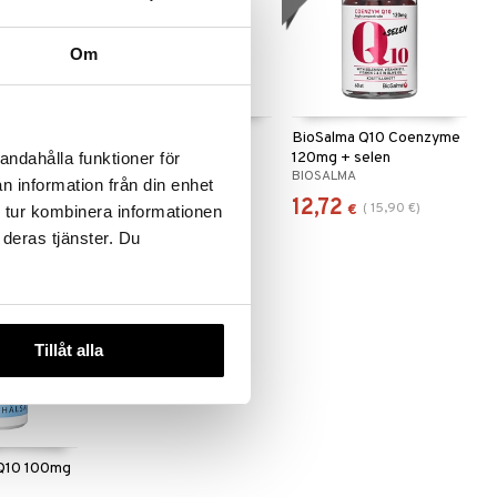
Om
oenzym Q10
Helhetshälsa Q10
BioSalma Q10 Coenzyme
120mg + selen
andahålla funktioner för
HELHETSHÄLSA
BIOSALMA
n information från din enhet
25,01
12,72
8,99
€
)
(
15,90
€
)
€
€
 tur kombinera informationen
 deras tjänster. Du
Tillåt alla
 Q10 100mg