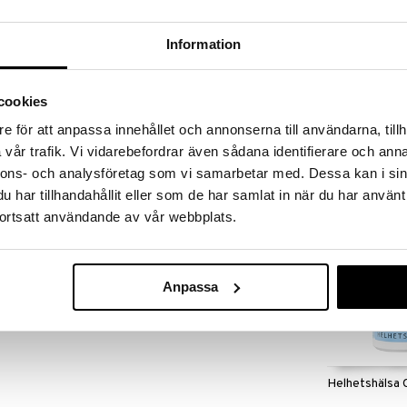
massa 31.8.2026 asti mutta ole nopea -
otteesi voivat päästä loppumaan!
i ale-löydöt »
Information
cookies
Alpha Plus C
a ja seleeniä.
e för att anpassa innehållet och annonserna till användarna, tillh
 koentsyymi jota löytyy etenkin solujen
ALPHA PLUS
vår trafik. Vi vidarebefordrar även sådana identifierare och anna
eleeni tukevat solujen suojaa hapettumista vastaan.
14,24
(
1
n normaalia toimintaa.
€
nnons- och analysföretag som vi samarbetar med. Dessa kan i sin
har tillhandahållit eller som de har samlat in när du har använt
ortsatt användande av vår webbplats.
rian yhteydessä.
iini (D-alfa-tokoferoli), seleeni (seleenimetioniini).
Anpassa
a).
äannos
Helhetshälsa