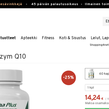
kesävinkkejä
-
45 päivän palautusoikeus -
Ilmainen toim
stuotteet
Apteekki
Fitness
Koti & Sisustus
Lelut, Lap
Shopping4net
nzym Q10
60 kap
-25%
14,24
€
(
1
Maksa osamaksul