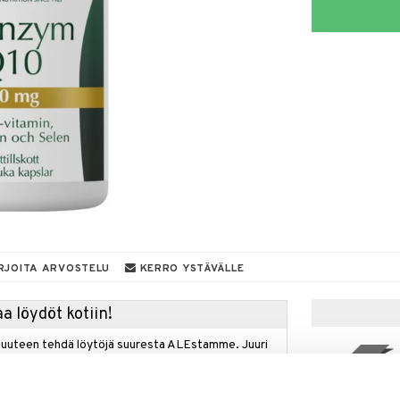
RJOITA ARVOSTELU
KERRO YSTÄVÄLLE
a löydöt kotiin!
isuuteen tehdä löytöjä suuresta ALEstamme. Juuri
mme suuren valikoiman jännittäviä tuotteita
kampanja
a hinnoilla!