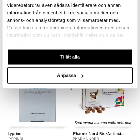
vidarebefordrar även sådana identifierare och annan
information från din enhet till de sociala medier och
Saatavana useana vaihtoehtona
annons- och analysföretag som vi samarbetar med.
Dessa kan i sin tur kombinera informationen med annan
Astaxin
Bio-Pycnogenol
ASTAXIN
PHARMA NORD
information som du har tillhandahållit eller som de har
samlat in när du har använt deras tjänster. Du godkänner
25,01
29,66
34,90
alk.
€
€
(
€
)
våra cookies vid fortsatt användande av vår webbplats.
Tillåt alla
kampanja
-15%
Anpassa
Saatavana useana vaihtoehtona
Lyprinol
Pharma Nord Bio-Antioxidant
LYPRINOL
PHARMA NORD