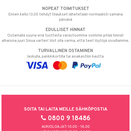
NOPEAT TOIMITUKSET
Ennen kello 13.00 tehdyt tilaukset lähetetään normaalisti samana
päivänä
EDULLISET HINNAT
Ostamalla suuria eriä tuotteita varastoomme voimme pitää hinnat
alhaisina juuri Sinua varten! Voit olla varma, että teet löytöjä sivuillamme.
TURVALLINEN OSTAMINEN
laskulla, pankkikortilla tai asiakastilin kautta
SOITA TAI LAITA MEILLE SÄHKÖPOSTIA
0800 9 18486
AUKIOLOAJAT: 10.00 - 16.00