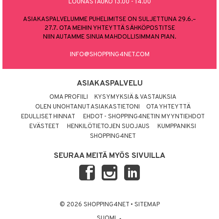
LOUNASTAUKO 13.00 - 14.00
ASIAKASPALVELUMME PUHELIMITSE ON SULJETTUNA 29.6.–
27.7. OTA MEIHIN YHTEYTTÄ SÄHKÖPOSTITSE
NIIN AUTAMME SINUA MAHDOLLISIMMAN PIAN.
INFO@SHOPPING4NET.COM
ASIAKASPALVELU
OMA PROFIILI
KYSYMYKSIÄ & VASTAUKSIA
OLEN UNOHTANUT ASIAKASTIETONI
OTA YHTEYTTÄ
EDULLISET HINNAT
EHDOT - SHOPPING4NETIN MYYNTIEHDOT
EVÄSTEET
HENKILÖTIETOJEN SUOJAUS
KUMPPANIKSI
SHOPPING4NET
SEURAA MEITÄ MYÖS SIVUILLA
© 2026 SHOPPING4NET
•
SITEMAP
SUOMI