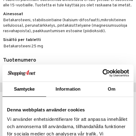
alle 15-vuotiaille. Tuotetta ei tule käyttää jos olet raskaana tai imetät.
 energiaa
Ainesosat
Betakaroteeni, stabilisointiaine (kalsium-difosfaatti,mikrokiteinen
g
selluloosa), perunatärkkelys, pintakäsittelyaine (magnesiumsuoloja
spalvelu
rasvahapoista), paakkuuntumisen estoaine (piidioksidi).
ksiä & vastauksia
Sisältö per tabletti
Betakaroteeni
25 mg
tuotetta
uuri
Tuotenumero
 verkkokaupasta
ndra
HB00E-NH-90
uskyky
Suositut tuotteet
Samtycke
Information
Om
kampanja
-15%
Denna webbplats använder cookies
Vi använder enhetsidentifierare för att anpassa innehållet
och annonserna till användarna, tillhandahålla funktioner
för sociala medier och analysera vår trafik. Vi