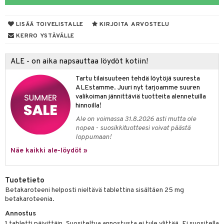
yt
verisuonet
ie
t
ood
LISÄÄ TOIVELISTALLE
KIRJOITA ARVOSTELU
talon kuorinta
 terveydenhuoltoa
poltto
rolia alentavat
KERRO YSTÄVÄLLE
talovoiteet
uolisto
rasvahapot
ta
ALE - on aika napsauttaa löydöt kotiin!
inen
hiuspuu
ostuttimet
uutta säätelevät
Tartu tilaisuuteen tehdä löytöjä suuresta
t
riset rasvahapot
evitys
t
iini
ALEstamme. Juuri nyt tarjoamme suuren
valikoiman jännittäviä tuotteita alennetuilla
nia vahvistavat
 & helpottava
 & K
hinnoilla!
Ale on voimassa 31.8.2026 asti mutta ole
apia
tus
& nenä & kurkku
sidantit
nopea - suosikkituotteesi voivat päästä
loppumaan!
ulatus
iinit
Näe kaikki ale-löydöt »
o
puli
iinit
n
Tuotetieto
Betakaroteeni helposti nieltävä tablettina sisältäen 25 mg
betakaroteenia.
neraalit
Annostus
1 tabletti päivittäin. Suositeltua annostusta ei tule ylittää. Ei suositella