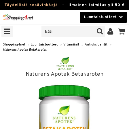
Täydellisiä kesävinkkejä
-
Ilmainen toimitus yli 50 €
Luontaistuotteet
ERKKEJÄ
Kauneudenhoito
JAT
UOTTEITA
Piilolinssit
Shopping4net
»
Luontaistuotteet
»
Vitamiinit
»
Antioksidantit
»
Naturens Apotek Betakaroten
Luontaistuotteet
silmät
Apteekki
suus
Naturens Apotek Betakaroten
apot
Fitness
Koti & Sisustus
Lelut, Lapsi & Vauva
kkeet
Tuotemerkkejä
otteet
ät & pähkinät
Kampanjat
iho & kynnet
en