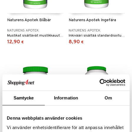
Naturens Apotek Blåbär
Naturens Apotek Ingefära
NATURENS APOTEK
NATURENS APOTEK
Mustikat sisältävät mustikkauutteen lisäksi myös sinkkiä, joka edistää normaalin näkökyvyn säilymistä.
Inkivääri sisältää standardisoitua uutetta inkivääristä.
12,90
8,90
€
€
Samtycke
Information
Om
Denna webbplats använder cookies
Nypon
Omega3
Vi använder enhetsidentifierare för att anpassa innehållet