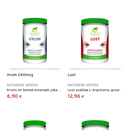
Krom 240mcg
Lust
NATURENS APOTEK
NATURENS APOTEK
Kromi on tärkeä mineraali, joka pitää yllä normaalia veren sokeritasapainoa sekä proteiinin-, hiilihydraatin- ja rasva-aineenvaihduntaa.
Lust sisältää L-Argriniinia, gruaranaa, B6- ja C-vitamiineja, ehkäisten väsymystä ja uupumusta, samalla magrnesium edistää lihasten normaalia toimintaa.
6,90
12,96
€
€