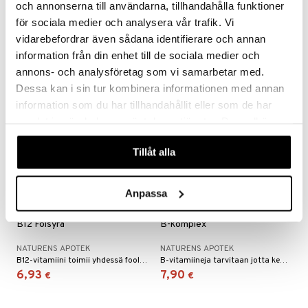
och annonserna till användarna, tillhandahålla funktioner
NATURENS APOTEK
NATURENS APOTEK
Ruusunmarjatabletteja, sisältävät ruusunmarjauutetta ja sitrushedelmien bioflavonoideja.
Omega-3 kapselit luonnollisella syvänmerenkalojen kalaöljyllä.
för sociala medier och analysera vår trafik. Vi
11,95
Seuraa
€
vidarebefordrar även sådana identifierare och annan
information från din enhet till de sociala medier och
annons- och analysföretag som vi samarbetar med.
Dessa kan i sin tur kombinera informationen med annan
information som du har tillhandahållit eller som de har
samlat in när du har använt deras tjänster. Du godkänner
våra cookies vid fortsatt användande av vår webbplats.
Tillåt alla
Anpassa
B12 Folsyra
B-komplex
NATURENS APOTEK
NATURENS APOTEK
B12-vitamiini toimii yhdessä foolihapon kanssa ja sillä on tehtävä solunjakautumisprosessissa.
B-vitamiineja tarvitaan jotta keho pystyy käyttämään energiaa hyväkseen normaalilla tavalla. B-vitamiinit osallistuvat myös hermoston normaaleihin toimintoihin ja vähentävät väsymyksen tunnetta.
6,93
7,90
€
€