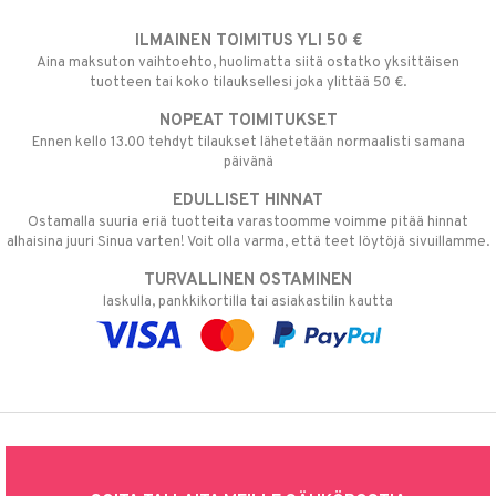
ILMAINEN TOIMITUS YLI 50 €
Aina maksuton vaihtoehto, huolimatta siitä ostatko yksittäisen
tuotteen tai koko tilauksellesi joka ylittää 50 €.
NOPEAT TOIMITUKSET
Ennen kello 13.00 tehdyt tilaukset lähetetään normaalisti samana
päivänä
EDULLISET HINNAT
Ostamalla suuria eriä tuotteita varastoomme voimme pitää hinnat
alhaisina juuri Sinua varten! Voit olla varma, että teet löytöjä sivuillamme.
TURVALLINEN OSTAMINEN
laskulla, pankkikortilla tai asiakastilin kautta