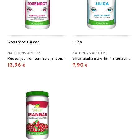
Rosenrot 100mg
Silica
NATURENS APOTEK
NATURENS APOTEK
Ruusunjuuri on tunnettu ja luonnollinen kasviuute joka on arvostettu sen sisältämien ominaisuuksien osalta, jotka edistävät elimistön suorituskykyä.
Silica sisältää B-vitaminiiuutetta, piitä ja L-lysiiniä.
13,96
7,90
€
€