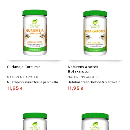
Gurkmeja Curcumin
Naturens Apotek
Betakaroten
NATURENS APOTEK
NATURENS APOTEK
Mustapippuriuutteella ja sinkillä vahvistettu kurkuma.
Betakaroteeni helposti nieltävä tablettina sisältäen 25 mg betakaroteenia.
11,95
11,95
€
€