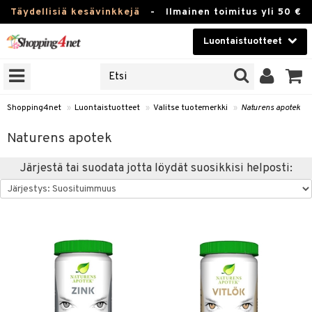
Täydellisiä kesävinkkejä
-
Ilmainen toimitus yli 50 €
Luontaistuotteet
ERKKEJÄ
Kauneudenhoito
JAT
UOTTEITA
Piilolinssit
Shopping4net
»
Luontaistuotteet
»
Valitse tuotemerkki
»
Naturens apotek
Luontaistuotteet
silmät
Naturens apotek
Apteekki
suus
Järjestä tai suodata jotta löydät suosikkisi helposti:
apot
Fitness
Koti & Sisustus
Lelut, Lapsi & Vauva
kkeet
Tuotemerkkejä
otteet
ät & pähkinät
Kampanjat
iho & kynnet
en