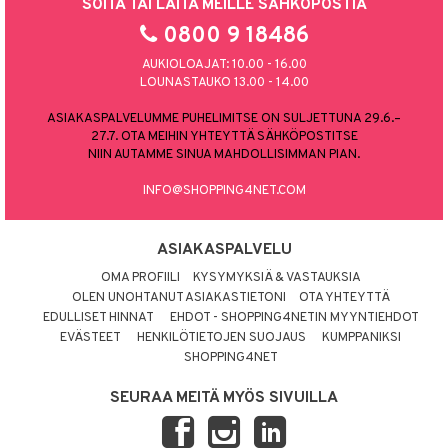
SOITA TAI LAITA MEILLE SÄHKÖPOSTIA
0800 9 18486
AUKIOLOAJAT: 10.00 - 16.00
LOUNASTAUKO 13.00 - 14.00
ASIAKASPALVELUMME PUHELIMITSE ON SULJETTUNA 29.6.–
27.7. OTA MEIHIN YHTEYTTÄ SÄHKÖPOSTITSE
NIIN AUTAMME SINUA MAHDOLLISIMMAN PIAN.
INFO@SHOPPING4NET.COM
ASIAKASPALVELU
OMA PROFIILI
KYSYMYKSIÄ & VASTAUKSIA
OLEN UNOHTANUT ASIAKASTIETONI
OTA YHTEYTTÄ
EDULLISET HINNAT
EHDOT - SHOPPING4NETIN MYYNTIEHDOT
EVÄSTEET
HENKILÖTIETOJEN SUOJAUS
KUMPPANIKSI
SHOPPING4NET
SEURAA MEITÄ MYÖS SIVUILLA