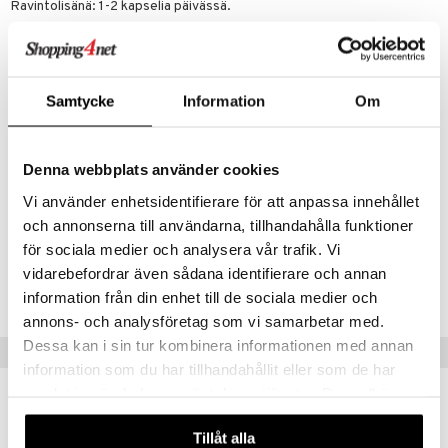
Ravintolisänä: 1-2 kapselia päivässä.
Ainesosat
Oliiviöljy, patentoitu uute Lyprinol GLM, e-vitamiini
Kapseli: gelatiini, sorbitoli ja glyseriini.
Seuraavana Lyprinolin sisältämät eri rasvahappojen pitoisuudet:
Samtycke
Information
Om
omega-3 (34.7%), omega-6 (10.0%), omega-7 (5.9%), omega-9
(49.4%).
Sisältö per kapseli
Denna webbplats använder cookies
Oliiviöljy
100mg
Patentoitu uute Lyprinol GLM
50 mg
Vi använder enhetsidentifierare för att anpassa innehållet
E-vitamiini
0,3 mg
och annonserna till användarna, tillhandahålla funktioner
för sociala medier och analysera vår trafik. Vi
Tuotenumero
vidarebefordrar även sådana identifierare och annan
HLYP1-PL-90
information från din enhet till de sociala medier och
annons- och analysföretag som vi samarbetar med.
Dessa kan i sin tur kombinera informationen med annan
Vinkkejä sinulle
information som du har tillhandahållit eller som de har
samlat in när du har använt deras tjänster. Du godkänner
våra cookies vid fortsatt användande av vår webbplats.
Tillåt alla