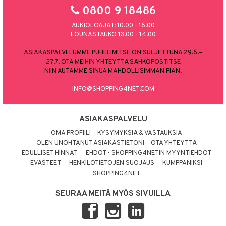
0800 9 18486
AUKIOLOAJAT: 10.00 - 16.00
LOUNASTAUKO 13.00 - 14.00
ASIAKASPALVELUMME PUHELIMITSE ON SULJETTUNA 29.6.–
27.7. OTA MEIHIN YHTEYTTÄ SÄHKÖPOSTITSE
NIIN AUTAMME SINUA MAHDOLLISIMMAN PIAN.
INFO@SHOPPING4NET.COM
ASIAKASPALVELU
OMA PROFIILI
KYSYMYKSIÄ & VASTAUKSIA
OLEN UNOHTANUT ASIAKASTIETONI
OTA YHTEYTTÄ
EDULLISET HINNAT
EHDOT - SHOPPING4NETIN MYYNTIEHDOT
EVÄSTEET
HENKILÖTIETOJEN SUOJAUS
KUMPPANIKSI
SHOPPING4NET
SEURAA MEITÄ MYÖS SIVUILLA