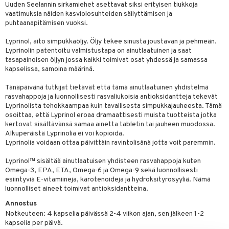
ndra
Uuden Seelannin sirkamiehet asettavat siksi erityisen tiukkoja
vaatimuksia näiden kasviolosuhteiden säilyttämisen ja
neraalit
uskyky
puhtaanapitämisen vuoksi.
Lyprinol, aito simpukkaöljy. Öljy tekee sinusta joustavan ja pehmeän.
Lyprinolin patentoitu valmistustapa on ainutlaatuinen ja saat
tasapainoisen öljyn jossa kaikki toimivat osat yhdessä ja samassa
kapselissa, samoina määrinä.
Tänäpäivänä tutkijat tietävät että tämä ainutlaatuinen yhdistelmä
rasvahappoja ja luonnollisesti rasvaliukoisia antioksidantteja tekevät
Lyprinolista tehokkaampaa kuin tavallisesta simpukkajauheesta. Tämä
osoittaa, että Lyprinol eroaa dramaattisesti muista tuotteista jotka
kertovat sisältävänsä samaa ainetta tabletin tai jauheen muodossa.
Alkuperäistä Lyprinolia ei voi kopioida.
Lyprinolia voidaan ottaa päivittäin ravintolisänä jotta voit paremmin.
Lyprinol™ sisältää ainutlaatuisen yhdisteen rasvahappoja kuten
Omega-3, EPA, ETA, Omega-6 ja Omega-9 sekä luonnollisesti
esiintyviä E-vitamiineja, karotenoideja ja hydroksityrosyyliä. Nämä
luonnolliset aineet toimivat antioksidantteina.
Annostus
Notkeuteen: 4 kapselia päivässä 2-4 viikon ajan, sen jälkeen 1-2
kapselia per päivä.