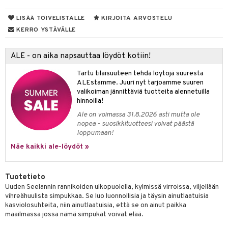
iot
rasvahapot
yt
ie
ideriviinietikka
svahapot
i-intoleranssi
LISÄÄ TOIVELISTALLE
KIRJOITA ARVOSTELU
KERRO YSTÄVÄLLE
talon kuorinta
d
talovoiteet
verisuonet
t
ood
ALE - on aika napsauttaa löydöt kotiin!
 terveydenhuoltoa
poltto
rolia alentavat
Tartu tilaisuuteen tehdä löytöjä suuresta
ALEstamme. Juuri nyt tarjoamme suuren
uolisto
rasvahapot
ta
valikoiman jännittäviä tuotteita alennetuilla
hinnoilla!
inen
hiuspuu
ostuttimet
uutta säätelevät
Ale on voimassa 31.8.2026 asti mutta ole
nopea - suosikkituotteesi voivat päästä
t
riset rasvahapot
evitys
t
iini
loppumaan!
 energiaa
nia vahvistavat
 & helpottava
 & K
Näe kaikki ale-löydöt »
apia
tus
& nenä & kurkku
idantit
g
spalvelu
Tuotetieto
ulatus
iinit
ksiä & vastauksia
Uuden Seelannin rannikoiden ulkopuolella, kylmissä virroissa, viljellään
o
puli
iinit
vihreähuulista simpukkaa. Se luo luonnollisia ja täysin ainutlaatuisia
tuotetta
kasviolosuhteita, niin ainutlaatuisia, että se on ainut paikka
n
uuri
maailmassa jossa nämä simpukat voivat elää.
 verkkokaupasta