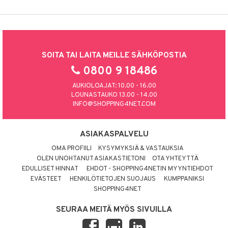
SOITA TAI LAITA MEILLE SÄHKÖPOSTIA
0800 9 18486
AUKIOLOAJAT: 10.00 - 16.00
LOUNASTAUKO 13.00 - 14.00
INFO@SHOPPING4NET.COM
ASIAKASPALVELU
OMA PROFIILI
KYSYMYKSIÄ & VASTAUKSIA
OLEN UNOHTANUT ASIAKASTIETONI
OTA YHTEYTTÄ
EDULLISET HINNAT
EHDOT - SHOPPING4NETIN MYYNTIEHDOT
EVÄSTEET
HENKILÖTIETOJEN SUOJAUS
KUMPPANIKSI
SHOPPING4NET
SEURAA MEITÄ MYÖS SIVUILLA