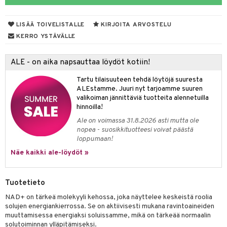
yt
verisuonet
ie
t
ood
LISÄÄ TOIVELISTALLE
KIRJOITA ARVOSTELU
talon kuorinta
 terveydenhuoltoa
poltto
rolia alentavat
KERRO YSTÄVÄLLE
talovoiteet
uolisto
rasvahapot
ta
ALE - on aika napsauttaa löydöt kotiin!
inen
hiuspuu
ostuttimet
uutta säätelevät
Tartu tilaisuuteen tehdä löytöjä suuresta
t
riset rasvahapot
evitys
t
iini
ALEstamme. Juuri nyt tarjoamme suuren
valikoiman jännittäviä tuotteita alennetuilla
 energiaa
nia vahvistavat
 & helpottava
 & K
hinnoilla!
Ale on voimassa 31.8.2026 asti mutta ole
apia
tus
& nenä & kurkku
idantit
g
nopea - suosikkituotteesi voivat päästä
loppumaan!
ulatus
iinit
Näe kaikki ale-löydöt »
o
puli
iinit
n
uuri
Tuotetieto
ndra
NAD+ on tärkeä molekyyli kehossa, joka näyttelee keskeistä roolia
solujen energiankierrossa. Se on aktiivisesti mukana ravintoaineiden
neraalit
uskyky
muuttamisessa energiaksi soluissamme, mikä on tärkeää normaalin
solutoiminnan ylläpitämiseksi.