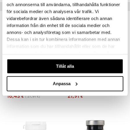
och annonserna till användarna, tillhandahålla funktioner
Suositut tuotteet
för sociala medier och analysera vår trafik. Vi
vidarebefordrar även sådana identifierare och annan
kampanja
-25%
information från din enhet till de sociala medier och
annons- och analysföretag som vi samarbetar med.
Dessa kan i sin tur kombinera informationen med annan
information som du har tillhandahållit eller som de har
samlat in när du har använt deras tjänster. Du godkänner
våra cookies vid fortsatt användande av vår webbplats.
Tillåt alla
Alpha Plus Aminosyrakomplex
KSM66 Ashwagandha
Anpassa
ALPHA PLUS
MEDICINEGARDEN
16,43
21,91
21,91
€
(
€
)
€