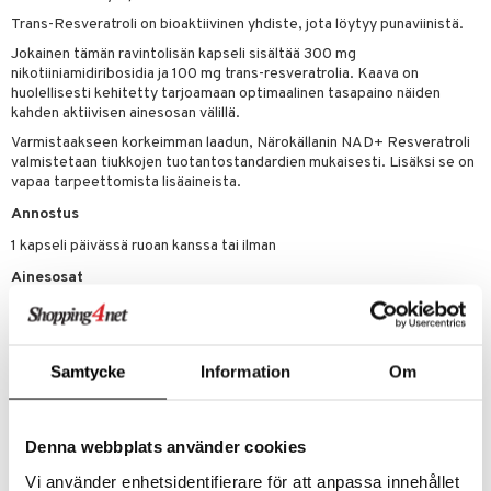
spalvelu
Trans-Resveratroli on bioaktiivinen yhdiste, jota löytyy punaviinistä.
Jokainen tämän ravintolisän kapseli sisältää 300 mg
ksiä & vastauksia
nikotiiniamidiribosidia ja 100 mg trans-resveratrolia. Kaava on
huolellisesti kehitetty tarjoamaan optimaalinen tasapaino näiden
tuotetta
kahden aktiivisen ainesosan välillä.
 verkkokaupasta
Varmistaakseen korkeimman laadun, Närokällanin NAD+ Resveratroli
valmistetaan tiukkojen tuotantostandardien mukaisesti. Lisäksi se on
vapaa tarpeettomista lisäaineista.
Annostus
1 kapseli päivässä ruoan kanssa tai ilman
Ainesosat
Nikotinamidiribosidikloridi, kasviskapseli (pullulaani), trans-
resveratroli, täyteaine (tapiokajauhe), leusiini.
Samtycke
Information
Om
Tuotenumero
Denna webbplats använder cookies
HNNR3-QK-30
Vi använder enhetsidentifierare för att anpassa innehållet