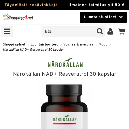
Täydellisiä kesävinkkejä
-
Ilmainen toimitus yli 50 €
Luontaistuotteet
ERKKEJÄ
Kauneudenhoito
JAT
UOTTEITA
Piilolinssit
Shopping4net
»
Luontaistuotteet
»
Voimaa & energiaa
»
Muut
»
Närokällan NAD+ Resveratrol 30 kapslar
Luontaistuotteet
silmät
Apteekki
suus
Närokällan NAD+ Resveratrol 30 kapslar
apot
Fitness
Koti & Sisustus
Lelut, Lapsi & Vauva
kkeet
Tuotemerkkejä
otteet
ät & pähkinät
Kampanjat
iho & kynnet
en