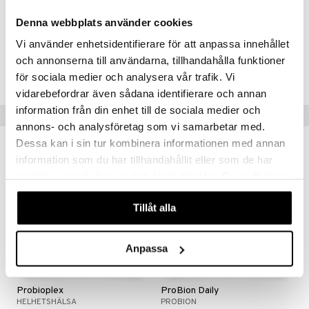
Inuliinia
300-600 mg
Denna webbplats använder cookies
D-vitamiinia
2-4 µg
Vi använder enhetsidentifierare för att anpassa innehållet
Tuotenumero
och annonserna till användarna, tillhandahålla funktioner
HL00M-LE-100
för sociala medier och analysera vår trafik. Vi
vidarebefordrar även sådana identifierare och annan
information från din enhet till de sociala medier och
Suositut tuotteet
annons- och analysföretag som vi samarbetar med.
Dessa kan i sin tur kombinera informationen med annan
information som du har tillhandahållit eller som de har
samlat in när du har använt deras tjänster. Du godkänner
våra cookies vid fortsatt användande av vår webbplats.
Tillåt alla
Anpassa
Saatavana useana vaihtoehtona
Probioplex
ProBion Daily
HELHETSHÄLSA
PROBION