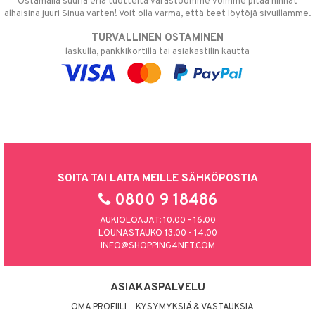
Ostamalla suuria eriä tuotteita varastoomme voimme pitää hinnat
alhaisina juuri Sinua varten! Voit olla varma, että teet löytöjä sivuillamme.
TURVALLINEN OSTAMINEN
laskulla, pankkikortilla tai asiakastilin kautta
SOITA TAI LAITA MEILLE SÄHKÖPOSTIA
0800 9 18486
AUKIOLOAJAT: 10.00 - 16.00
LOUNASTAUKO 13.00 - 14.00
INFO@SHOPPING4NET.COM
ASIAKASPALVELU
OMA PROFIILI
KYSYMYKSIÄ & VASTAUKSIA