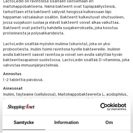
LactoLedin on ravintolisä sisältäen seitsemään eri
& nenä & kurkku
idantit
g
spalvelu
maitohappobakteeria. Nämä bakteerit ovat tuplapäällysteisiä,
tarkoittaen että bakteerit säilyvät hengissä kulkiessaan läpi
iinit
ksiä & vastauksia
happaman vatsalaukun sisällön. Bakteerit kulkeutuvat ohutsuoleen,
jossa suojakuori suolaa ja elävät bakteerit voivat alkaa vaikuttaa.
puli
iinit
tuotetta
Bakteerit ovat peitetty kahdella suojakerroksella, joka koostuu
n
uuri
proteiineista ja polysakkarideista.
 verkkokaupasta
ndra
LactoLedin sisältää myöskin inuliinia (sikurista), joka on yksi
probiooteista. Inuliini toimii ravintona hyville bakteereille. Inuliinin
neraalit
uskyky
avulla bakteerit saavat ravintoa ja voivat sen avulla säilyttää hyvän
bakteeritasapainon suolistossa. LactoLedin sisältää D-vitamiinia, joka
vahvistaa immuunijärjestelmää.
Annostus
1-2 tablettia päivässä.
Ainesosat
Inuliini, täyteaine (selluloosa), Maitohappobakteereita L. acidophilus,
L.casei, L. plantarum, L.reuteri, L. rhamnosus, B. longum,
S.thermophilus.(maltodekstriini), paakkuuntumisenestoaine
(piidioksidi), pintakäsittelyaine (magnesiumsuolot rasvahapoista),
kolekalsiferoli.
Samtycke
Information
Om
1-2 tablettia LactoLedinia sisältää
Maitohappobakteereja
1-2×109 *cfu