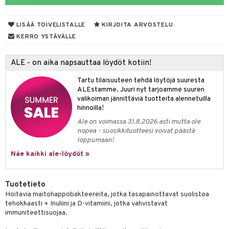
yt
verisuonet
ie
t
ood
LISÄÄ TOIVELISTALLE
KIRJOITA ARVOSTELU
talon kuorinta
 terveydenhuoltoa
poltto
rolia alentavat
KERRO YSTÄVÄLLE
talovoiteet
uolisto
rasvahapot
ta
ALE - on aika napsauttaa löydöt kotiin!
hiuspuu
ostuttimet
uutta säätelevät
Tartu tilaisuuteen tehdä löytöjä suuresta
riset rasvahapot
evitys
t
ALEstamme. Juuri nyt tarjoamme suuren
valikoiman jännittäviä tuotteita alennetuilla
nia vahvistavat
hinnoilla!
Ale on voimassa 31.8.2026 asti mutta ole
apia
tus
nopea - suosikkituotteesi voivat päästä
loppumaan!
ulatus
Näe kaikki ale-löydöt »
to
inen
Tuotetieto
Hoitavia maitohappobakteereita, jotka tasapainottavat suolistoa
t
iini
tehokkaasti + Inuliini ja D-vitamiini, jotka vahvistavat
immuniteettisuojaa.
 energiaa
 & helpottava
 & K