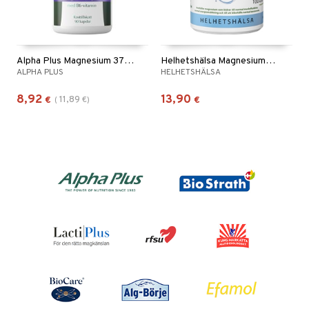
Alpha Plus Magnesium 375mg
Helhetshälsa Magnesium/Kalcium Optimal
ALPHA PLUS
HELHETSHÄLSA
8,92
13,90
11,89
€
(
€
)
€