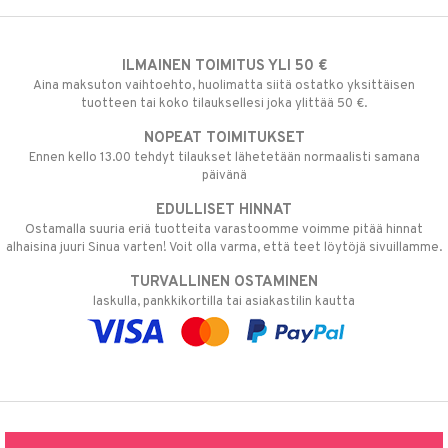
ILMAINEN TOIMITUS YLI 50 €
Aina maksuton vaihtoehto, huolimatta siitä ostatko yksittäisen
tuotteen tai koko tilauksellesi joka ylittää 50 €.
NOPEAT TOIMITUKSET
Ennen kello 13.00 tehdyt tilaukset lähetetään normaalisti samana
päivänä
EDULLISET HINNAT
Ostamalla suuria eriä tuotteita varastoomme voimme pitää hinnat
alhaisina juuri Sinua varten! Voit olla varma, että teet löytöjä sivuillamme.
TURVALLINEN OSTAMINEN
laskulla, pankkikortilla tai asiakastilin kautta