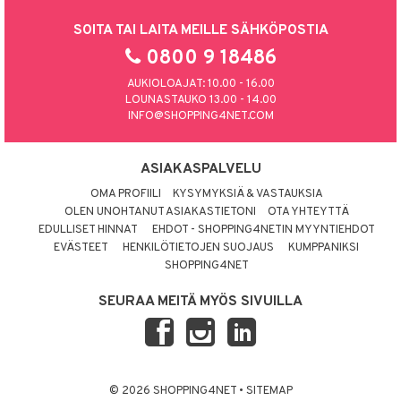
SOITA TAI LAITA MEILLE SÄHKÖPOSTIA
0800 9 18486
AUKIOLOAJAT: 10.00 - 16.00
LOUNASTAUKO 13.00 - 14.00
INFO@SHOPPING4NET.COM
ASIAKASPALVELU
OMA PROFIILI
KYSYMYKSIÄ & VASTAUKSIA
OLEN UNOHTANUT ASIAKASTIETONI
OTA YHTEYTTÄ
EDULLISET HINNAT
EHDOT - SHOPPING4NETIN MYYNTIEHDOT
EVÄSTEET
HENKILÖTIETOJEN SUOJAUS
KUMPPANIKSI
SHOPPING4NET
SEURAA MEITÄ MYÖS SIVUILLA
© 2026 SHOPPING4NET
•
SITEMAP