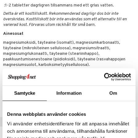
t
riset rasvahapot
evitys
t
iini
:1-2 tabletter dagrligren tillsammans med ett grlas vatten.
 energiaa
nia vahvistavat
 & helpottava
 & K
Detta är ett kosttillskott. Rekommenderad dagrligr dos bör inte
överskridas. Kosttillskott bör inte användas som ett alternativ till en
apia
tus
& nenä & kurkku
idantit
g
varierad kost. Förvaras utom räckhåll för små barn.
spalvelu
Ainesosat
ulatus
iinit
ksiä & vastauksia
magnesiumoksidi, täyteaine (isomalt), magnesiumkarbonaatti,
o
puli
iinit
täyteaine (mikrokiteinen selluloosa), magnesiumsitraatti,
tuotetta
magnesiumgrlukonaatti, täyteaine (steariinihappo),
n
uuri
paakkuuntumisenestoaine (piidioksidi), täyteaine (rasvahappojen
 verkkokaupasta
magnesiumsuolot, karboksimetyyliselluloosa).
ndra
Sisällys 1 tabletti
neraalit
uskyky
magnesium
250 mg
Samtycke
Information
Om
Tuotenumero
HEBT2-NH-90
Denna webbplats använder cookies
Suositut tuotteet
Vi använder enhetsidentifierare för att anpassa innehållet
och annonserna till användarna, tillhandahålla funktioner
-25%