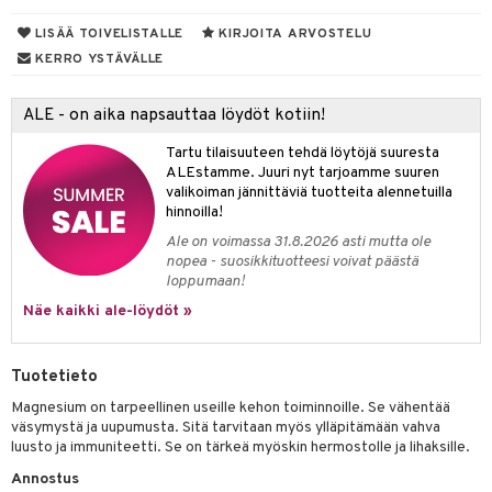
yt
LISÄÄ TOIVELISTALLE
KIRJOITA ARVOSTELU
KERRO YSTÄVÄLLE
talon kuorinta
talovoiteet
ALE - on aika napsauttaa löydöt kotiin!
 lihakset
udottaminen
lisät
Tartu tilaisuuteen tehdä löytöjä suuresta
ALEstamme. Juuri nyt tarjoamme suuren
pot
s & imetys
sti käytettävät
n korvaaminen
valikoiman jännittäviä tuotteita alennetuilla
hinnoilla!
iot
lisät
rasvahapot
Ale on voimassa 31.8.2026 asti mutta ole
nopea - suosikkituotteesi voivat päästä
 halu
ideriviinietikka
svahapot
i-intoleranssi
loppumaan!
d
vuodet & PMS
Näe kaikki ale-löydöt »
verisuonet
ie
t
ood
Tuotetieto
 terveydenhuoltoa
poltto
rolia alentavat
Magnesium on tarpeellinen useille kehon toiminnoille. Se vähentää
uolisto
rasvahapot
ta
väsymystä ja uupumusta. Sitä tarvitaan myös ylläpitämään vahva
luusto ja immuniteetti. Se on tärkeä myöskin hermostolle ja lihaksille.
inen
hiuspuu
ostuttimet
uutta säätelevät
Annostus