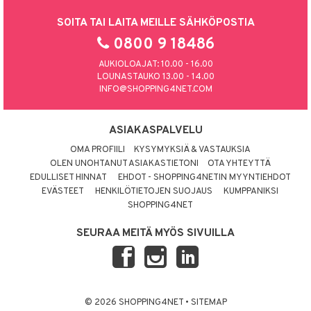
SOITA TAI LAITA MEILLE SÄHKÖPOSTIA
0800 9 18486
AUKIOLOAJAT: 10.00 - 16.00
LOUNASTAUKO 13.00 - 14.00
INFO@SHOPPING4NET.COM
ASIAKASPALVELU
OMA PROFIILI
KYSYMYKSIÄ & VASTAUKSIA
OLEN UNOHTANUT ASIAKASTIETONI
OTA YHTEYTTÄ
EDULLISET HINNAT
EHDOT - SHOPPING4NETIN MYYNTIEHDOT
EVÄSTEET
HENKILÖTIETOJEN SUOJAUS
KUMPPANIKSI
SHOPPING4NET
SEURAA MEITÄ MYÖS SIVUILLA
© 2026 SHOPPING4NET
•
SITEMAP