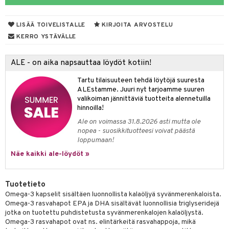
iot
yt
ie
t
i-intoleranssi
LISÄÄ TOIVELISTALLE
KIRJOITA ARVOSTELU
talon kuorinta
poltto
d
KERRO YSTÄVÄLLE
talovoiteet
verisuonet
ood
ALE - on aika napsauttaa löydöt kotiin!
 terveydenhuoltoa
rolia alentavat
Tartu tilaisuuteen tehdä löytöjä suuresta
uolisto
rasvahapot
ta
ALEstamme. Juuri nyt tarjoamme suuren
valikoiman jännittäviä tuotteita alennetuilla
inen
hiuspuu
ostuttimet
uutta säätelevät
hinnoilla!
Ale on voimassa 31.8.2026 asti mutta ole
t
riset rasvahapot
evitys
t
iini
nopea - suosikkituotteesi voivat päästä
loppumaan!
 energiaa
nia vahvistavat
 & helpottava
 & K
Näe kaikki ale-löydöt »
apia
tus
& nenä & kurkku
idantit
g
spalvelu
ulatus
iinit
Tuotetieto
ksiä & vastauksia
Omega-3 kapselit sisältäen luonnollista kalaöljyä syvänmerenkaloista.
o
puli
iinit
Omega-3 rasvahapot EPA ja DHA sisältävät luonnollisia triglyseridejä
tuotetta
jotka on tuotettu puhdistetusta syvänmerenkalojen kalaöljystä.
n
uuri
Omega-3 rasvahapot ovat ns. elintärkeitä rasvahappoja, mikä
 verkkokaupasta