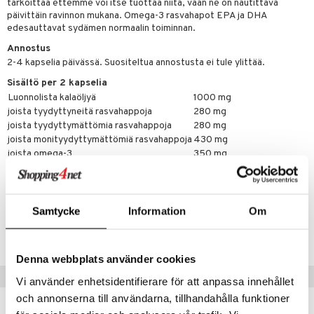
tarkoittaa ettemme voi itse tuottaa niitä, vaan ne on nautittava
ndra
päivittäin ravinnon mukana. Omega-3 rasvahapot EPA ja DHA
edesauttavat sydämen normaalin toiminnan.
neraalit
uskyky
Annostus
2-4 kapselia päivässä. Suositeltua annostusta ei tule ylittää.
Sisältö per 2 kapselia
Luonnolista kalaöljyä
1000 mg
joista tyydyttyneitä rasvahappoja
280 mg
joista tyydyttymättömia rasvahappoja
280 mg
joista monityydyttymättömiä rasvahappoja
430 mg
joista omega-3
350 mg
joista EPA
180 mg
joista DHA
120 mg
Samtycke
Information
Om
Tuotenumero
HO008-NH-200
Denna webbplats använder cookies
Suositut tuotteet
Vi använder enhetsidentifierare för att anpassa innehållet
och annonserna till användarna, tillhandahålla funktioner