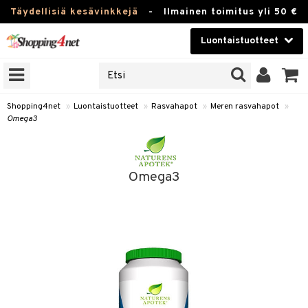
Täydellisiä kesävinkkejä
-
Ilmainen toimitus yli 50 €
Luontaistuotteet
ERKKEJÄ
Kauneudenhoito
JAT
UOTTEITA
Piilolinssit
Shopping4net
»
Luontaistuotteet
»
Rasvahapot
»
Meren rasvahapot
»
Omega3
Luontaistuotteet
silmät
Apteekki
suus
Omega3
apot
Fitness
Koti & Sisustus
Lelut, Lapsi & Vauva
kkeet
Tuotemerkkejä
otteet
ät & pähkinät
Kampanjat
iho & kynnet
en