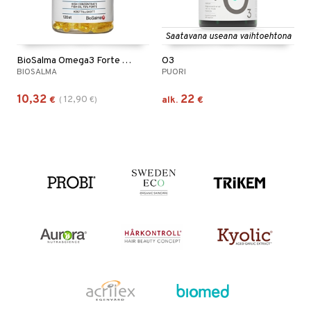
Saatavana useana vaihtoehtona
BioSalma Omega3 Forte 70% 1000mg
O3
BIOSALMA
PUORI
10,32
22
12,90
€
(
€
)
alk.
€