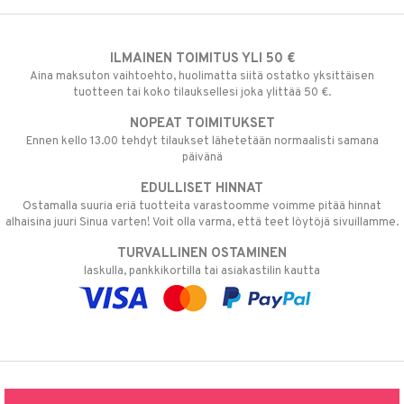
ILMAINEN TOIMITUS YLI 50 €
Aina maksuton vaihtoehto, huolimatta siitä ostatko yksittäisen
tuotteen tai koko tilauksellesi joka ylittää 50 €.
NOPEAT TOIMITUKSET
Ennen kello 13.00 tehdyt tilaukset lähetetään normaalisti samana
päivänä
EDULLISET HINNAT
Ostamalla suuria eriä tuotteita varastoomme voimme pitää hinnat
alhaisina juuri Sinua varten! Voit olla varma, että teet löytöjä sivuillamme.
TURVALLINEN OSTAMINEN
laskulla, pankkikortilla tai asiakastilin kautta