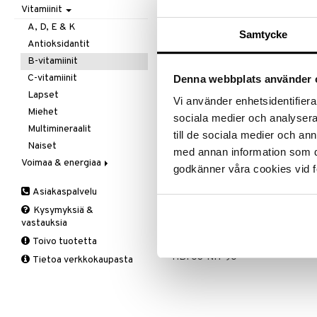
Ale on voi
Vitamiinit
Kivunlievitys
Juomat
C-vitamiini
Verisuonia vahvistavat
suosikkitu
Muuta
Kuidut
Estävä & helpottava
A, D, E & K
Näe kaikk
Samtycke
Valoterapia
Puhdistus
Korva & nenä & kurkku
Antioksidantit
Ruuansulatus
Muut
B-vitamiinit
Tuotetieto
Suolisto
Valkosipuli
C-vitamiinit
Denna webbplats använder 
Viruksiin
Lapset
Foolihappo edistää raskaana olevi
Vi använder enhetsidentifierar
soulunjakautumisprosessiin. Fool
Yskään
Miehet
sociala medier och analysera 
homokysteiinin aineenvaihduntaa
Multimineraalit
B12-vitamiini vaikuttaa yhdessä fo
till de sociala medier och a
Naiset
solunjakautumisprosessiin sekä 
med annan information som du 
ja uupumusta.
Voimaa & energiaa
godkänner våra cookies vid f
Annostus
Ginseng
Asiakaspalvelu
Muut
1 tabletti päivässä. Suositeltua ann
Kysymyksiä &
Q-10
vastauksia
Ruusunjuuri
Tuotenumero
Toivo tuotetta
Schizandra
HBF03-NH-90
Tietoa verkkokaupasta
Suorituskyky