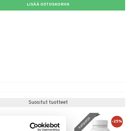
LISÄÄ OSTOSKORIIN
Suositut tuotteet
kampanja
-25%