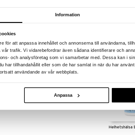
massa 31.8.2026 asti mutta ole nopea -
otteesi voivat päästä loppumaan!
i ale-löydöt »
Information
Saatavana
vaihtoe
cookies
B-vitaminkom
en kudoskasvua ja se osallistuu
e för att anpassa innehållet och annonserna till användarna, tillh
ihappo edistää myös verisolujen muodostumista ja
HELHETSHÄLSA
vår trafik. Vi vidarebefordrar även sådana identifierare och anna
 sekä vähentää väsyneisyyttä ja uupumusta.
14,90
olihapon kanssa ja se osallistuu
alk.
nnons- och analysföretag som vi samarbetar med. Dessa kan i sin
punasolujen muodostumiseen ja ehkäisee väsymystä
har tillhandahållit eller som de har samlat in när du har använt
ortsatt användande av vår webbplats.
osta ei tule ylittää. Suositellaan yli 15-vuotiaille.
Anpassa
Helhetshälsa 