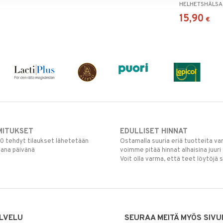
HELHETSHÄLSA
15,90
€
MITUKSET
EDULLISET HINNAT
00 tehdyt tilaukset lähetetään
Ostamalla suuria eriä tuotteita 
mana päivänä
voimme pitää hinnat alhaisina juuri
Voit olla varma, että teet löytöjä 
LVELU
SEURAA MEITÄ MYÖS SIVU