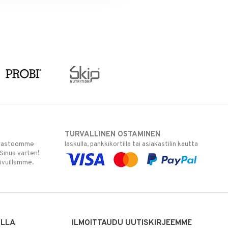
TURVALLINEN OSTAMINEN
varastoomme
laskulla, pankkikortilla tai asiakastilin kautta
 Sinua varten!
sivuillamme.
ILLA
ILMOITTAUDU UUTISKIRJEEMME