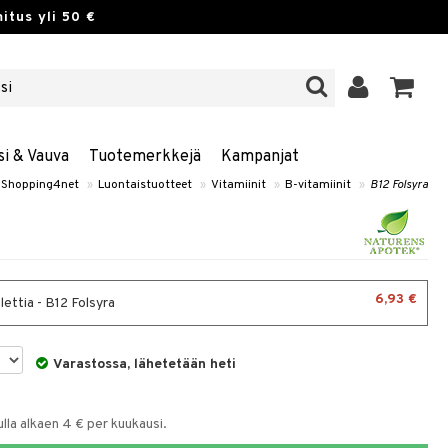
itus yli 50 €
si & Vauva
Tuotemerkkejä
Kampanjat
Shopping4net
»
Luontaistuotteet
»
Vitamiinit
»
B-vitamiinit
»
B12 Folsyra
6,93 €
ettia - B12 Folsyra
Varastossa, lähetetään heti
la alkaen 4 € per kuukausi.