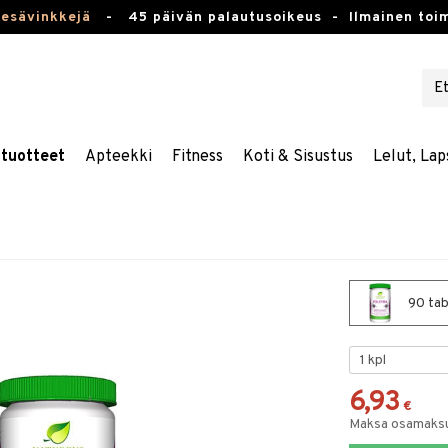
kesävinkkejä
-
45 päivän palautusoikeus -
Ilmainen toim
stuotteet
Apteekki
Fitness
Koti & Sisustus
Lelut, Lap
90 tabl
6,93
€
Maksa osamaksul