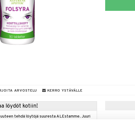
RJOITA ARVOSTELU
KERRO YSTÄVÄLLE
a löydöt kotiin!
isuuteen tehdä löytöjä suuresta ALEstamme. Juuri
mme suuren valikoiman jännittäviä tuotteita
a hinnoilla!