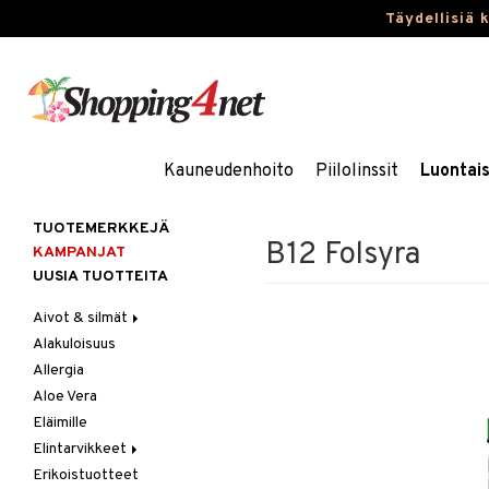
Täydellisiä 
Kauneudenhoito
Piilolinssit
Luontai
TUOTEMERKKEJÄ
B12 Folsyra
KAMPANJAT
UUSIA TUOTTEITA
Aivot & silmät
Alakuloisuus
Muisti
Allergia
Rasvahapot
Aloe Vera
Silmät
Eläimille
Elintarvikkeet
Erikoistuotteet
Hedelmät & pähkinät