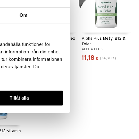
Om
 useana
htona
plex
Holistic Mega B-komplex
Alpha Plus Metyl B12 &
Folat
andahålla funktioner för
HOLISTIC
ALPHA PLUS
n information från din enhet
15,90
11,18
(
14,90
€
)
€
€
€
 tur kombinera informationen
 deras tjänster. Du
Tillåt alla
B12-vitamin