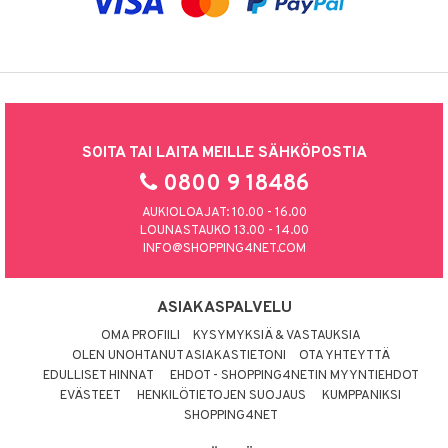
SOITA TAI LAITA MEILLE SÄHKÖPOSTIA
0800 9 18486
AUKIOLOAJAT: 10.00 - 16.00
LOUNASTAUKO 13.00 - 14.00
INFO@SHOPPING4NET.COM
ASIAKASPALVELU
OMA PROFIILI
KYSYMYKSIÄ & VASTAUKSIA
OLEN UNOHTANUT ASIAKASTIETONI
OTA YHTEYTTÄ
EDULLISET HINNAT
EHDOT - SHOPPING4NETIN MYYNTIEHDOT
EVÄSTEET
HENKILÖTIETOJEN SUOJAUS
KUMPPANIKSI
SHOPPING4NET