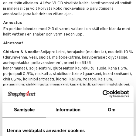
apia
tus
& nenä & kurkku
idantit
g
on erittäin alhainen. Allévo VLCD sisältää kaikki tarvitsemasi vitamiinit
spalvelu
ja mineraalit ja voit korvata koko ruokavaliosi 5 päivittäisellä
ulatus
iinit
annoksella jopa kahdeksan viikon ajan.
ksiä & vastauksia
Annostus
o
puli
iinit
tuotetta
En portion blandas med 2-3 dl varmt vatten i en skål eller blanda med
n
uuri
kallt vatten i en shaker och värm sedan upp.
 verkkokaupasta
Ainesosat
ndra
Chicken & Noodle:
Soijaproteiini, herajauhe (maidosta), nuudelit 10 %
neraalit
uskyky
(durumvehnä, vesi, suola), maltodekstriini, kasviperäiset öljyt (soija,
auringonkukka, pellavansiemen), aromi (sisältää
kananmunaa), soijalesitiini, gluteeniton kaurakuitu, suola, kana 1,5%,
purjosipuli 0,9%, riisikuitu, stabilisointiaine (guarkumi, ksantaanikumi),
chili 0,7%, koliinibitartraatti, kloridi, kalium, fosfori, kalsium,
magnesium, sinkki, rauta, mangaani, kupari, jodi, seleeni, molybdeeni,
C-vitamiini, niasiini, E-vitamiini, pantoteenihappo, B2-vitamiini, B6-
vitamiini, B1-vitamiini, A-vitamiini, foolihappo, K-vitamiini, biotiini,D-
vitamiini, B12-vitamiini.
Potato & Leak:
Soijaproteiini, herajauhe (maidosta), kasviperäiset
Samtycke
Information
Om
öljyt (soija, auringonkukka, pellavansiemen), aromi (maito, selleri),
soijalesitiini, juustojauhe, kaurakuitu*, sipulijauhe, purjosipuli 1%,
perunahiutaleet 1%, riisikuitu, stabilointiaine (guarkumi,
Denna webbplats använder cookies
ksantaanikumi), suola, koliinibitartraatti, kloridi, kalium, fosfori,