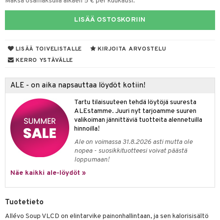
Maksa osamaksulla alkaen 5 € per kuukausi.
yt
ie
t
LISÄÄ OSTOSKORIIN
talon kuorinta
poltto
talovoiteet
LISÄÄ TOIVELISTALLE
KIRJOITA ARVOSTELU
pot
KERRO YSTÄVÄLLE
iot
rasvahapot
ALE - on aika napsauttaa löydöt kotiin!
svahapot
i-intoleranssi
Tartu tilaisuuteen tehdä löytöjä suuresta
d
ALEstamme. Juuri nyt tarjoamme suuren
verisuonet
ood
valikoiman jännittäviä tuotteita alennetuilla
hinnoilla!
 terveydenhuoltoa
rolia alentavat
Ale on voimassa 31.8.2026 asti mutta ole
nopea - suosikkituotteesi voivat päästä
uolisto
rasvahapot
ta
loppumaan!
inen
hiuspuu
ostuttimet
uutta säätelevät
Näe kaikki ale-löydöt »
t
riset rasvahapot
evitys
t
iini
Tuotetieto
 energiaa
nia vahvistavat
 & helpottava
 & K
Allévo Soup VLCD on elintarvike painonhallintaan, ja sen kalorisisältö