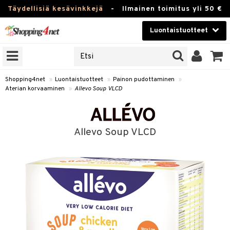
Täydellisiä kesävinkkejä
-
Ilmainen toimitus yli 50 €
Luontaistuotteet
ERKKEJÄ
Kauneudenhoito
JAT
UOTTEITA
Piilolinssit
Shopping4net
»
Luontaistuotteet
»
Painon pudottaminen
»
Aterian korvaaminen
»
Allevo Soup VLCD
Luontaistuotteet
silmät
Apteekki
suus
Allevo Soup VLCD
apot
Fitness
Koti & Sisustus
Lelut, Lapsi & Vauva
kkeet
Tuotemerkkejä
otteet
ät & pähkinät
Kampanjat
iho & kynnet
en