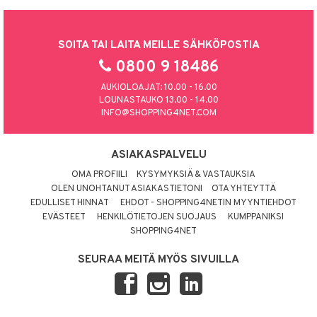
SOITA TAI LAITA MEILLE SÄHKÖPOSTIA
0800 9 18486
AUKIOLOAJAT: 10.00 - 16.00
LOUNASTAUKO 13.00 - 14.00
INFO@SHOPPING4NET.COM
ASIAKASPALVELU
OMA PROFIILI
KYSYMYKSIÄ & VASTAUKSIA
OLEN UNOHTANUT ASIAKASTIETONI
OTA YHTEYTTÄ
EDULLISET HINNAT
EHDOT - SHOPPING4NETIN MYYNTIEHDOT
EVÄSTEET
HENKILÖTIETOJEN SUOJAUS
KUMPPANIKSI
SHOPPING4NET
SEURAA MEITÄ MYÖS SIVUILLA