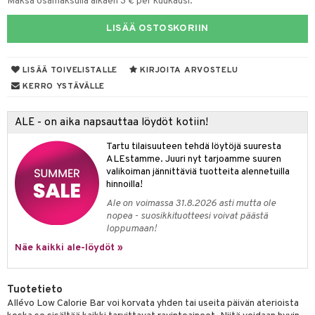
Maksa osamaksulla alkaen 3 € per kuukausi.
yt
ie
t
LISÄÄ OSTOSKORIIN
talon kuorinta
poltto
talovoiteet
LISÄÄ TOIVELISTALLE
KIRJOITA ARVOSTELU
pot
KERRO YSTÄVÄLLE
iot
rasvahapot
ALE - on aika napsauttaa löydöt kotiin!
svahapot
i-intoleranssi
Tartu tilaisuuteen tehdä löytöjä suuresta
d
ALEstamme. Juuri nyt tarjoamme suuren
verisuonet
ood
valikoiman jännittäviä tuotteita alennetuilla
hinnoilla!
 terveydenhuoltoa
rolia alentavat
Ale on voimassa 31.8.2026 asti mutta ole
nopea - suosikkituotteesi voivat päästä
uolisto
rasvahapot
ta
loppumaan!
inen
hiuspuu
ostuttimet
uutta säätelevät
Näe kaikki ale-löydöt »
t
riset rasvahapot
evitys
t
iini
Tuotetieto
 energiaa
nia vahvistavat
 & helpottava
 & K
Allévo Low Calorie Bar voi korvata yhden tai useita päivän aterioista