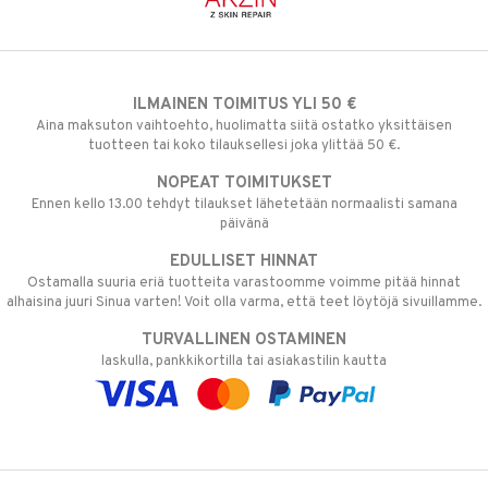
ILMAINEN TOIMITUS YLI 50 €
Aina maksuton vaihtoehto, huolimatta siitä ostatko yksittäisen
tuotteen tai koko tilauksellesi joka ylittää 50 €.
NOPEAT TOIMITUKSET
Ennen kello 13.00 tehdyt tilaukset lähetetään normaalisti samana
päivänä
EDULLISET HINNAT
Ostamalla suuria eriä tuotteita varastoomme voimme pitää hinnat
alhaisina juuri Sinua varten! Voit olla varma, että teet löytöjä sivuillamme.
TURVALLINEN OSTAMINEN
laskulla, pankkikortilla tai asiakastilin kautta