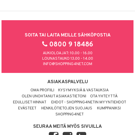
SOITA TAI LAITA MEILLE SÄHKÖPOSTIA
0800 9 18486
AUKIOLOAJAT: 10.00 - 16.00
LOUNASTAUKO 13.00 - 14.00
INFO@SHOPPING4NET.COM
ASIAKASPALVELU
OMA PROFIILI
KYSYMYKSIÄ & VASTAUKSIA
OLEN UNOHTANUT ASIAKASTIETONI
OTA YHTEYTTÄ
EDULLISET HINNAT
EHDOT - SHOPPING4NETIN MYYNTIEHDOT
EVÄSTEET
HENKILÖTIETOJEN SUOJAUS
KUMPPANIKSI
SHOPPING4NET
SEURAA MEITÄ MYÖS SIVUILLA