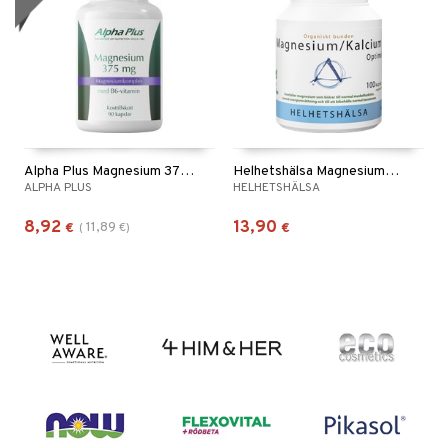
Alpha Plus Magnesium 375mg
Helhetshälsa Magnesium/Kalcium Optimal
ALPHA PLUS
HELHETSHÄLSA
8,92
13,90
11,89
€
(
€
)
€