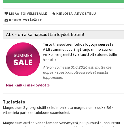
yt
LISÄÄ TOIVELISTALLE
KIRJOITA ARVOSTELU
talon kuorinta
KERRO YSTÄVÄLLE
talovoiteet
 lihakset
ALE - on aika napsauttaa löydöt kotiin!
udottaminen
lisät
Tartu tilaisuuteen tehdä löytöjä suuresta
pot
s & imetys
sti käytettävät
n korvaaminen
ALEstamme. Juuri nyt tarjoamme suuren
valikoiman jännittäviä tuotteita alennetuilla
iot
lisät
rasvahapot
hinnoilla!
Ale on voimassa 31.8.2026 asti mutta ole
 halu
ideriviinietikka
svahapot
i-intoleranssi
nopea - suosikkituotteesi voivat päästä
loppumaan!
d
vuodet & PMS
Näe kaikki ale-löydöt »
verisuonet
ie
t
ood
 terveydenhuoltoa
poltto
rolia alentavat
Tuotetieto
Magnesium Synergi sisältää kolmenlaista magnesiumia sekä B6-
uolisto
rasvahapot
ta
vitamiinia parhaan tuloksen saamiseksi.
inen
hiuspuu
ostuttimet
uutta säätelevät
Magnesium auttaa vähentämään väsymystä ja uupumusta, osallistuu