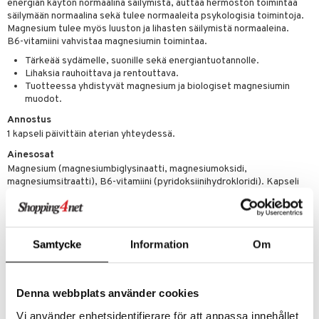
energian käytön normaalina säilymistä, auttaa hermoston toimintaa
t
riset rasvahapot
evitys
t
iini
säilymään normaalina sekä tulee normaaleita psykologisia toimintoja.
Magnesium tulee myös luuston ja lihasten säilymistä normaaleina.
 energiaa
nia vahvistavat
 & helpottava
 & K
B6-vitamiini vahvistaa magnesiumin toimintaa.
apia
tus
& nenä & kurkku
idantit
g
Tärkeää sydämelle, suonille sekä energiantuotannolle.
spalvelu
Lihaksia rauhoittava ja rentouttava.
ulatus
iinit
Tuotteessa yhdistyvät magnesium ja biologiset magnesiumin
ksiä & vastauksia
muodot.
o
puli
iinit
tuotetta
Annostus
n
uuri
1 kapseli päivittäin aterian yhteydessä.
 verkkokaupasta
ndra
Ainesosat
Magnesium (magnesiumbiglysinaatti, magnesiumoksidi,
neraalit
uskyky
magnesiumsitraatti), B6-vitamiini (pyridoksiinihydrokloridi). Kapseli
(kasvispohjainen selluloosa).
SISÄLTÖ PER 1 KAPSELIN PÄIVÄANNOS
B6-vitamiini
2 mg
Samtycke
Information
Om
Magnesium
245 mg
Tuotenumero
Denna webbplats använder cookies
HMS06-AP-120
Vi använder enhetsidentifierare för att anpassa innehållet