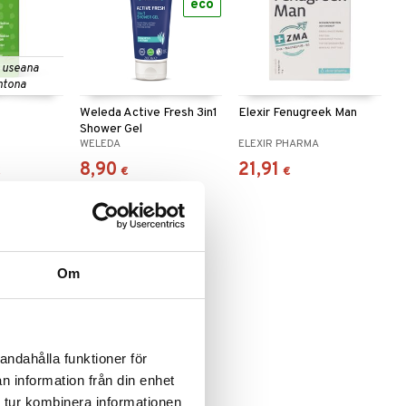
eco
 useana
htona
Weleda Active Fresh 3in1
Elexir Fenugreek Man
Shower Gel
WELEDA
ELEXIR PHARMA
8,90
21,91
€
€
€
Om
andahålla funktioner för
n information från din enhet
ek 500mg
 tur kombinera informationen