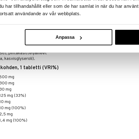
vaihtoehtona. Säilytettävä pienten lasten
NOW
har tillhandahållit eller som de har samlat in när du har använt
16,90
€
ortsatt användande av vår webbplats.
ute
Trigonella foenum-graecum
), magnesiumoksidi
einen selluloosa ja dikalsiumvety­sulfaatti),
paakkuuntumisenestoaineet (ristisilloitettu
Anpassa
, piidioksidi, rasvahappojen magnesiumsuolat),
liseriini soijasta, mustapippuriuute (
Piper nigrum L
),
 B6), pintakäsittelyaineet
, kasvisglyseroli).
kohden, 1 tabletti (VRI%)
600 mg
300 mg
30 mg
125 mg (33%)
10 mg
10 mg (100%)
2,5 mg
1,4 mg (100%)