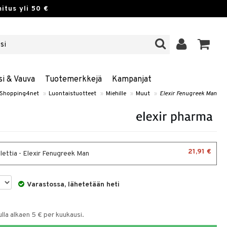
itus yli 50 €
si & Vauva
Tuotemerkkejä
Kampanjat
Shopping4net
»
Luontaistuotteet
»
Miehille
»
Muut
»
Elexir Fenugreek Man
21,91 €
lettia - Elexir Fenugreek Man
Varastossa, lähetetään heti
la alkaen 5 € per kuukausi.