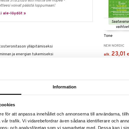
massa 31.8.2026 asti mutta ole nopea -
otteesi voivat päästä loppumaan!
i ale-löydöt »
Saatavana
vaihtoe
Tone
NEW NORDIC
stosteronitason ylläpitämiseksi
23,01
minnan ja energian tukemiseksi
alk.
musta
a perustuu sarviapilaan yhdessä sinkin kanssa, joka
soa. Magnesium edistää normaalia lihastoimintaa,
Information
a toimintaa sekä vähentää väsymystä ja uupumusta.
ergiantuotantoa ja psykologista toimintaa sekä
ntaa ja vähentämään väsymystä ja uupumusta.
cookies
e för att anpassa innehållet och annonserna till användarna, tillh
sille: 1-2 tablettia aterian yhteydessä.
vår trafik. Vi vidarebefordrar även sådana identifierare och anna
NOW Fenugre
vittäistä annosta ei saa ylittää. Ravintolisiä ei tule
nnons- och analysföretag som vi samarbetar med. Dessa kan i sin