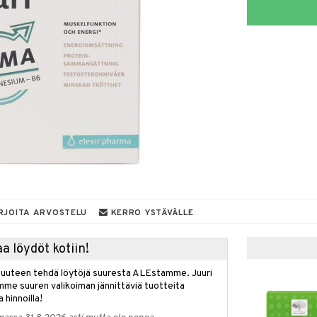
RJOITA ARVOSTELU
KERRO YSTÄVÄLLE
a löydöt kotiin!
isuuteen tehdä löytöjä suuresta ALEstamme. Juuri
mme suuren valikoiman jännittäviä tuotteita
a hinnoilla!