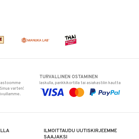
TURVALLINEN OSTAMINEN
varastoomme
laskulla, pankkikortilla tai asiakastilin kautta
 Sinua varten!
sivuillamme.
ILLA
ILMOITTAUDU UUTISKIRJEEMME
SAAJAKSI