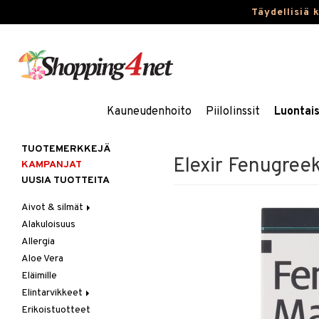
Täydellisiä 
Kauneudenhoito
Piilolinssit
Luontai
TUOTEMERKKEJÄ
Elexir Fenugree
KAMPANJAT
UUSIA TUOTTEITA
Aivot & silmät
Alakuloisuus
Muisti
Allergia
Rasvahapot
Aloe Vera
Silmät
Eläimille
Elintarvikkeet
Erikoistuotteet
Hedelmät & pähkinät