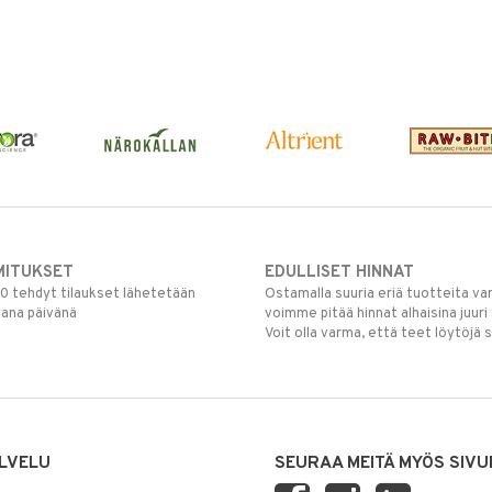
MITUKSET
EDULLISET HINNAT
00 tehdyt tilaukset lähetetään
Ostamalla suuria eriä tuotteita 
mana päivänä
voimme pitää hinnat alhaisina juuri
Voit olla varma, että teet löytöjä 
LVELU
SEURAA MEITÄ MYÖS SIVU