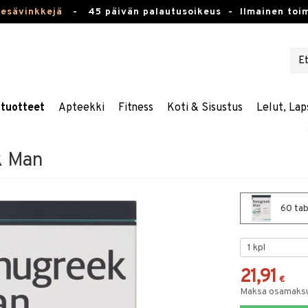
kesävinkkejä
-
45 päivän palautusoikeus -
Ilmainen toim
stuotteet
Apteekki
Fitness
Koti & Sisustus
Lelut, Lap
k Man
60 tab
21,91
€
Maksa osamaksul