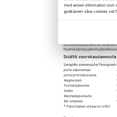
käyttää monipuolisen ruokavalion 
med annan information som du 
ulottumattomissa.
godkänner våra cookies vid f
Ainesosat
Sarviapilansiemen/fenugreek (u
(magnesium), täyteaineet (mikrokit
magnesiumsitraatti (magnesium), 
natriumkarboksimetyyliselluloosa
sinkkisitraatti (sinkki), fosfatidyy
pyridoksiinihydrokloridi (vitamiini
(hydroksipropyylimetyyliselluloosa
Sisältö vuorokausiannosta 
Sarapillin siemenuute/Fenugreek
josta saponiineja
josta protodiossiinia
Magnesium
Fosfatidylseriini
Sinkki
Mustapippuriuute
B6-vitamiini
* Päivittäinen viitearvo (VRI)