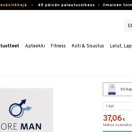
kesävinkkejä
-
45 päivän palautusoikeus -
Ilmainen toim
stuotteet
Apteekki
Fitness
Koti & Sisustus
Lelut, Lap
50 kap
37,06
€
Maksa osamaksul