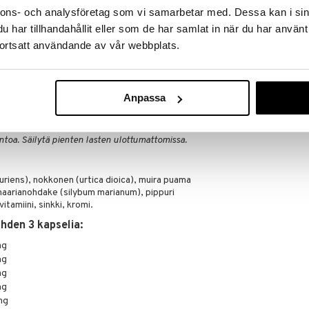
ärjestelmän normaalia toimintaa ja ylläpitämään
nnons- och analysföretag som vi samarbetar med. Dessa kan i sin
iä.
avintoaineiden imeytymistä yrteistä.
har tillhandahållit eller som de har samlat in när du har använt
ortsatt användande av vår webbplats.
tia ennen ruokailua, jaksotettuna aamusta iltaan
älkeen kolmen päivän tauko ja jatka sitten kapselien
u intervalli toistetaan säännöllisesti Suositellaan
Anpassa
a annostusta ei tule ylittää. Ravintolisää ei voi käyttää
toa. Säilytä pienten lasten ulottumattomissa.
riens), nokkonen (urtica dioica), muira puama
aarianohdake (silybum marianum), pippuri
itamiini, sinkki, kromi.
hden 3 kapselia:
mg
mg
mg
mg
mg