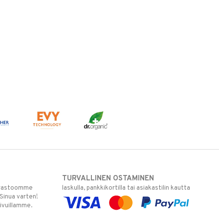
TURVALLINEN OSTAMINEN
varastoomme
laskulla, pankkikortilla tai asiakastilin kautta
 Sinua varten!
sivuillamme.