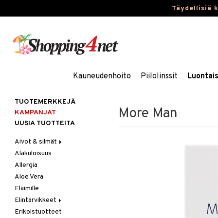
Täydellisiä 
Kauneudenhoito
Piilolinssit
Luontai
TUOTEMERKKEJÄ
More Man
KAMPANJAT
UUSIA TUOTTEITA
Aivot & silmät
Alakuloisuus
Muisti
Allergia
Rasvahapot
Aloe Vera
Silmät
Eläimille
Elintarvikkeet
Erikoistuotteet
Hedelmät & pähkinät