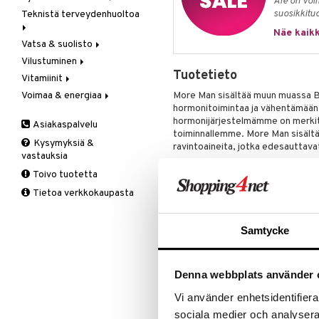
Ale on voi
suosikkitu
Teknistä terveydenhuoltoa
Rasvanpoltto
Kolesterolia alentavat
Meren rasvahapot
Näe kaikk
Vatsa & suolisto
Hieronta
Neidonhiuspuu
Vilustuminen
Ilmankostuttimet
Happamuutta säätelevät
Vegetaariset rasvahapot
Tuotetieto
Vitamiinit
Kivunlievitys
Juomat
C-vitamiini
Verisuonia vahvistavat
Voimaa & energiaa
Muuta
Kuidut
Estävä & helpottava
A, D, E & K
More Man sisältää muun muassa B6
hormonitoimintaa ja vähentämään
Valoterapia
Puhdistus
Korva & nenä & kurkku
Antioksidantit
Ginseng
hormonijärjestelmämme on merkitt
Asiakaspalvelu
Ruuansulatus
Muut
B-vitamiinit
Muut
toiminnallemme. More Man sisält
Kysymyksiä &
Suolisto
Valkosipuli
C-vitamiinit
Q-10
ravintoaineita, jotka edesauttava
vastauksia
Viruksiin
Lapset
Ruusunjuuri
SATEENVARJO-PAPU, MUIRA 
Toivo tuotetta
hormonitoimintaa, vähentämä
Yskään
Miehet
Schizandra
normaalia psyykkistä toiminta
Tietoa verkkokaupasta
Multimineraalit
Suorituskyky
SATEENVARJO-PAPU JA MUIRA
Naiset
SINKKI JA SATEENVARJO-PAPU
Samtycke
testosteronitasoa.
PANTOTENIHAPPO edistää norm
ja joidenkin hermoston välit
ja uupumista.
Denna webbplats använder 
KROMI – edistää normaalia ras
auttaa ylläpitämään normaali
Vi använder enhetsidentifierar
NOKKONEN – edesauttaa virts
sociala medier och analysera 