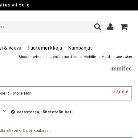
itus yli 50 €
si & Vauva
Tuotemerkkejä
Kampanjat
Shopping4net
»
Luontaistuotteet
»
Miehille
»
Muut
»
More Man
Immitec
37,06 €
selia - More Man
Varastossa, lähetetään heti
la alkaen 6 € per kuukausi.