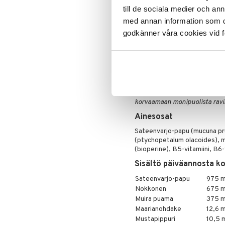
SINKKI – edesauttaa immuunij
till de sociala medier och a
normaalia ihoa, hiuksia ja kyns
MUSTAPIPPURI – edesauttaa r
med annan information som du 
Annostus
godkänner våra cookies vid f
3 kapselia päivässä 30 minuut
viiden päivän ajan. Pidä sen j
syömistä 5 päivää. Yllämainitt
pitkäaikaista käyttöä.
Tämä on ravintolisä. Suositeltu
korvaamaan monipuolista ravin
Ainesosat
Sateenvarjo-papu (mucuna pru
(ptychopetalum olacoides), m
(bioperine), B5-vitamiini, B6-v
Sisältö päiväannosta ko
Sateenvarjo-papu
975 
Nokkonen
675 
Muira puama
375 
Maarianohdake
12,6 
Mustapippuri
10,5 