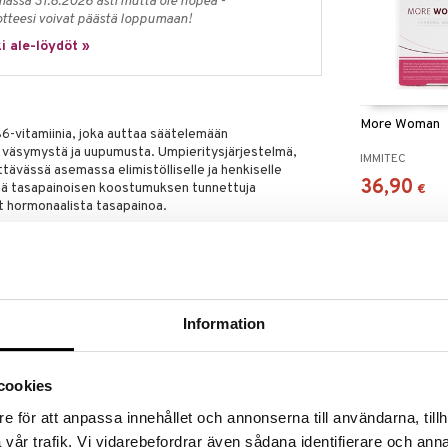
massa 31.8.2026 asti mutta ole nopea -
otteesi voivat päästä loppumaan!
i ale-löydöt »
More Woman
-vitamiinia, joka auttaa säätelemään
 väsymystä ja uupumusta. Umpieritysjärjestelmä,
IMMITEC
ävässä asemassa elimistölliselle ja henkiselle
36,90
ää tasapainoisen koostumuksen tunnettuja
€
t hormonaalista tasapainoa.
PUAMA JA B6-VITAMIINI auttavat säätelemään
än väsymystä ja uupumusta. B6-vitamiini edistää
a.
 PUAMA edesauttavat seksuaalista toimintaa.
 auttavat ylläpitämään veren normaalia
Information
aalin synteesin, streoidihormonien, D-vitamiinin
täjäaineiden muodostumista sekä vähentää väsymistä
cookies
va-, hiilihydraatti- ja proteiiniaineenvaihduntaa sekä
a veren sokeritasapainoa.
e för att anpassa innehållet och annonserna till användarna, tillh
atiehyeiden normaalia toimintaa.
vår trafik. Vi vidarebefordrar även sådana identifierare och anna