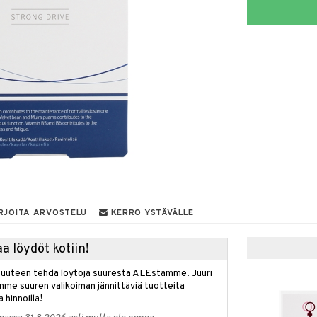
RJOITA ARVOSTELU
KERRO YSTÄVÄLLE
a löydöt kotiin!
isuuteen tehdä löytöjä suuresta ALEstamme. Juuri
mme suuren valikoiman jännittäviä tuotteita
a hinnoilla!