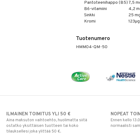
Pantoteenihappo (B5)
7,5 m
B6-vitamiini
4,2 m
Sinkki
25 mg
Kromi
123µg
Tuotenumero
HMM04-QM-50
ILMAINEN TOIMITUS YLI 50 €
NOPEAT TOI
Aina maksuton vaihtoehto, huolimatta siitä
Ennen kello 13.
ostatko yksittäisen tuotteen tai koko
normaalisti sa
tilauksellesi joka ylittää 50 €.