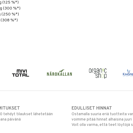
g (125 %*)
g (300 %*)
 (250 %*)
 (308 %*)
MITUKSET
EDULLISET HINNAT
00 tehdyt tilaukset lähetetään
Ostamalla suuria eriä tuotteita 
mana päivänä
voimme pitää hinnat alhaisina juuri
Voit olla varma, että teet löytöjä 