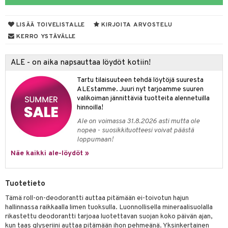
yt
LISÄÄ TOIVELISTALLE
KIRJOITA ARVOSTELU
talon kuorinta
KERRO YSTÄVÄLLE
talovoiteet
ALE - on aika napsauttaa löydöt kotiin!
iikka
Tartu tilaisuuteen tehdä löytöjä suuresta
let
akkauhset
ALEstamme. Juuri nyt tarjoamme suuren
valikoiman jännittäviä tuotteita alennetuilla
hampaat
hinnoilla!
mät
Ale on voimassa 31.8.2026 asti mutta ole
nopea - suosikkituotteesi voivat päästä
hdistaminen
loppumaan!
Näe kaikki ale-löydöt »
to
Tuotetieto
apot
Tämä roll-on-deodorantti auttaa pitämään ei-toivotun hajun
hallinnassa raikkaalla limen tuoksulla. Luonnollisella mineraalisuolalla
t
nit &mineraalit
hanen
rikastettu deodorantti tarjoaa luotettavan suojan koko päivän ajan,
kun taas glyseriini auttaa pitämään ihon pehmeänä. Yksinkertainen