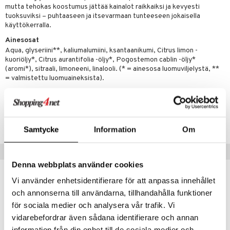
m
mutta tehokas koostumus jättää kainalot raikkaiksi ja kevyesti
tuoksuviksi – puhtaaseen ja itsevarmaan tunteeseen jokaisella
 lihakset
lisät
käyttökerralla.
udottaminen
 halu
ium
lisät
Ainesosat
Aqua, glyseriini**, kaliumalumiini, ksantaanikumi, Citrus limon -
pot
tamiinit
s & imetys
sti käytettävät
n korvaaminen
kuoriöljy*, Citrus aurantifolia -öljy*, Pogostemon cablin -öljy*
(aromi*), sitraali, limoneeni, linalooli. (* = ainesosa luomuviljelystä, **
iot
lisät
rasvahapot
= valmistettu luomuaineksista).
 halu
ideriviinietikka
svahapot
i-intoleranssi
Tuotenumero
d
vuodet & PMS
HLCD0-UR-50
verisuonet
ie
t
ood
Samtycke
Information
Om
 terveydenhuoltoa
poltto
rolia alentavat
Suositut tuotteet
uolisto
rasvahapot
ta
Denna webbplats använder cookies
Vi använder enhetsidentifierare för att anpassa innehållet
inen
hiuspuu
ostuttimet
uutta säätelevät
och annonserna till användarna, tillhandahålla funktioner
eco
t
riset rasvahapot
evitys
t
iini
för sociala medier och analysera vår trafik. Vi
 energiaa
nia vahvistavat
 & helpottava
 & K
vidarebefordrar även sådana identifierare och annan
information från din enhet till de sociala medier och