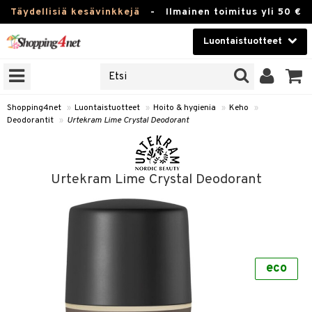
Täydellisiä kesävinkkejä
-
Ilmainen toimitus yli 50 €
Luontaistuotteet
ERKKEJÄ
Kauneudenhoito
JAT
UOTTEITA
Piilolinssit
Shopping4net
»
Luontaistuotteet
»
Hoito & hygienia
»
Keho
»
Deodorantit
»
Urtekram Lime Crystal Deodorant
Luontaistuotteet
silmät
Apteekki
suus
Urtekram Lime Crystal Deodorant
apot
Fitness
Koti & Sisustus
Lelut, Lapsi & Vauva
kkeet
eco
Tuotemerkkejä
otteet
ät & pähkinät
Kampanjat
iho & kynnet
en