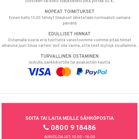
tuotteen tai koko tilauksellesi joka ylittää 50 €.
NOPEAT TOIMITUKSET
Ennen kello 13.00 tehdyt tilaukset lähetetään normaalisti samana
päivänä
EDULLISET HINNAT
Ostamalla suuria eriä tuotteita varastoomme voimme pitää hinnat
alhaisina juuri Sinua varten! Voit olla varma, että teet löytöjä sivuillamme.
TURVALLINEN OSTAMINEN
laskulla, pankkikortilla tai asiakastilin kautta
SOITA TAI LAITA MEILLE SÄHKÖPOSTIA
0800 9 18486
AUKIOLOAJAT: 10.00 - 16.00