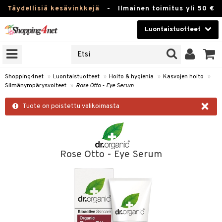
Täydellisiä kesävinkkejä
-
Ilmainen toimitus yli 50 €
Luontaistuotteet
ERKKEJÄ
Kauneudenhoito
JAT
UOTTEITA
Piilolinssit
Shopping4net
»
Luontaistuotteet
»
Hoito & hygienia
»
Kasvojen hoito
»
Silmänympärysvoiteet
»
Rose Otto - Eye Serum
Luontaistuotteet
silmät
×
Tuote on poistettu valikoimasta
Apteekki
suus
apot
Fitness
Koti & Sisustus
Rose Otto - Eye Serum
Lelut, Lapsi & Vauva
kkeet
Tuotemerkkejä
otteet
ät & pähkinät
Kampanjat
iho & kynnet
en