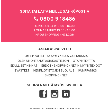
SOITA TAI LAITA MEILLE SÄHKÖPOSTIA
0800 9 18486
AUKIOLOAJAT: 10.00 - 16.00
LOUNASTAUKO 13.00 - 14.00
INFO@SHOPPING4NET.COM
ASIAKASPALVELU
OMA PROFIILI
KYSYMYKSIÄ & VASTAUKSIA
OLEN UNOHTANUT ASIAKASTIETONI
OTA YHTEYTTÄ
EDULLISET HINNAT
EHDOT - SHOPPING4NETIN MYYNTIEHDOT
EVÄSTEET
HENKILÖTIETOJEN SUOJAUS
KUMPPANIKSI
SHOPPING4NET
SEURAA MEITÄ MYÖS SIVUILLA