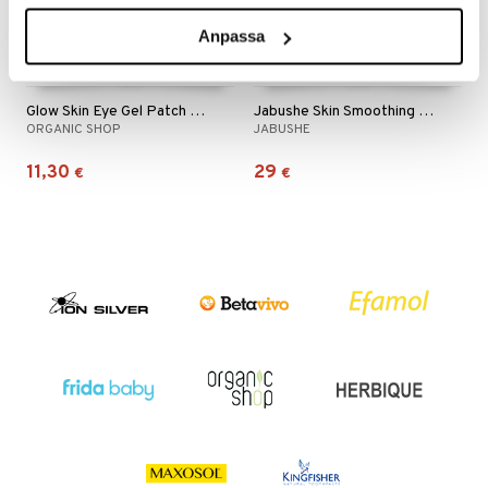
o
puli
iinit
tuotetta
Anpassa
n
uuri
 verkkokaupasta
ndra
Glow Skin Eye Gel Patch Berry Iced tea
Jabushe Skin Smoothing Eye Cream
neraalit
uskyky
ORGANIC SHOP
JABUSHE
11,30
29
€
€