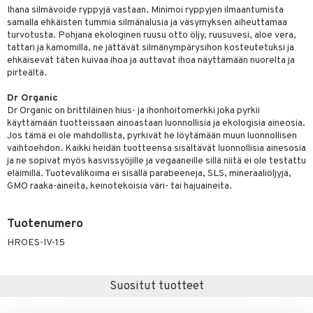
Ihana silmävoide ryppyjä vastaan. Minimoi ryppyjen ilmaantumista
samalla ehkäisten tummia silmänalusia ja väsymyksen aiheuttamaa
turvotusta. Pohjana ekologinen ruusu otto öljy, ruusuvesi, aloe vera,
dorantit
iikka
tattari ja kamomilla, ne jättävät silmänympärysihon kosteutetuksi ja
ehkäisevät täten kuivaa ihoa ja auttavat ihoa näyttämään nuorelta ja
koistuotteet
let
akkauhset
pirteältä.
eriset öljyt
hampaat
Dr Organic
Dr Organic on brittiläinen hius- ja ihonhoitomerkki joka pyrkii
py, suihku & saippuat
mät
käyttämään tuotteissaan ainoastaan luonnollisia ja ekologisia aineosia.
Jos tämä ei ole mahdollista, pyrkivät he löytämään muun luonnollisen
yt
hdistaminen
vaihtoehdon. Kaikki heidän tuotteensa sisältävät luonnollisia ainesosia
ja ne sopivat myös kasvissyöjille ja vegaaneille sillä niitä ei ole testattu
talon kuorinta
eläimillä. Tuotevalikoima ei sisällä parabeeneja, SLS, mineraaliöljyjä,
GMO raaka-aineita, keinotekoisia väri- tai hajuaineita.
talovoiteet
to
apot
Tuotenumero
t
nit &mineraalit
hanen
HROES-IV-15
m
Suositut tuotteet
 lihakset
lisät