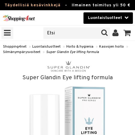
Täydellisiä kesävinkkejä
-
Ilmainen toimitus yli 50 €
Luontaistuotteet
ERKKEJÄ
Kauneudenhoito
JAT
UOTTEITA
Piilolinssit
Shopping4net
»
Luontaistuotteet
»
Hoito & hygienia
»
Kasvojen hoito
»
Silmänympärysvoiteet
»
Super Glandin Eye lifting formula
Luontaistuotteet
silmät
Apteekki
suus
Super Glandin Eye lifting formula
apot
Fitness
Koti & Sisustus
Lelut, Lapsi & Vauva
kkeet
Tuotemerkkejä
otteet
ät & pähkinät
Kampanjat
iho & kynnet
en