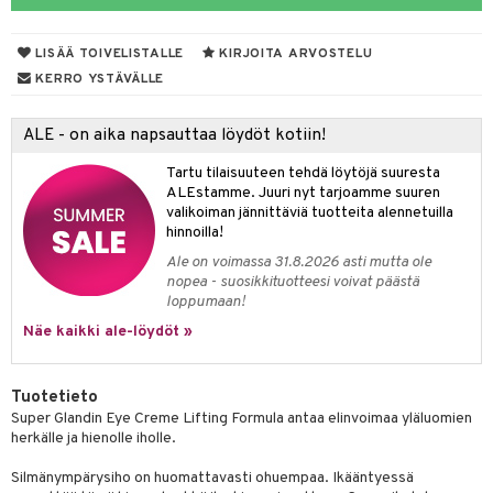
LISÄÄ TOIVELISTALLE
KIRJOITA ARVOSTELU
dorantit
iikka
KERRO YSTÄVÄLLE
koistuotteet
let
akkauhset
ALE - on aika napsauttaa löydöt kotiin!
eriset öljyt
hampaat
Tartu tilaisuuteen tehdä löytöjä suuresta
py, suihku & saippuat
mät
ALEstamme. Juuri nyt tarjoamme suuren
valikoiman jännittäviä tuotteita alennetuilla
yt
hdistaminen
hinnoilla!
talon kuorinta
Ale on voimassa 31.8.2026 asti mutta ole
nopea - suosikkituotteesi voivat päästä
talovoiteet
loppumaan!
to
Näe kaikki ale-löydöt »
apot
t
nit &mineraalit
hanen
Tuotetieto
Super Glandin Eye Creme Lifting Formula antaa elinvoimaa yläluomien
m
herkälle ja hienolle iholle.
 lihakset
lisät
Silmänympärysiho on huomattavasti ohuempaa. Ikääntyessä