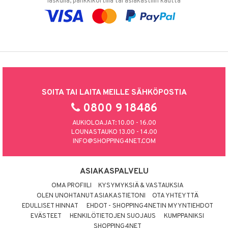
laskulla, pankkikortilla tai asiakastilin kautta
SOITA TAI LAITA MEILLE SÄHKÖPOSTIA
0800 9 18486
AUKIOLOAJAT: 10.00 - 16.00
LOUNASTAUKO 13.00 - 14.00
INFO@SHOPPING4NET.COM
ASIAKASPALVELU
OMA PROFIILI
KYSYMYKSIÄ & VASTAUKSIA
OLEN UNOHTANUT ASIAKASTIETONI
OTA YHTEYTTÄ
EDULLISET HINNAT
EHDOT - SHOPPING4NETIN MYYNTIEHDOT
EVÄSTEET
HENKILÖTIETOJEN SUOJAUS
KUMPPANIKSI
SHOPPING4NET