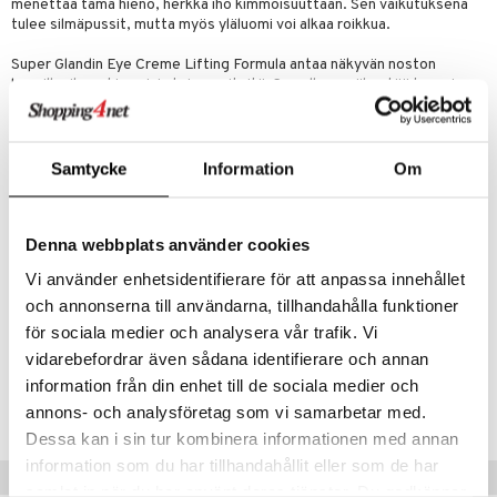
udottaminen
 halu
ium
lisät
menettää tämä hieno, herkkä iho kimmoisuuttaan. Sen vaikutuksena
tulee silmäpussit, mutta myös yläluomi voi alkaa roikkua.
pot
tamiinit
s & imetys
sti käytettävät
n korvaaminen
Super Glandin Eye Creme Lifting Formula antaa näkyvän noston
iot
lisät
rasvahapot
luomille, ilman kirurgisia toimenpiteitä. Samalla se vähentää tummia
silmänalusia, harakanvarpaat ja rypyt silmien ympärillä vähenevät.
 halu
ideriviinietikka
svahapot
i-intoleranssi
Tämä on tieteellisesti dokumentoitu.
d
vuodet & PMS
Super Glandin Eye Creme Lifting Formula soveltuu kaikille ihotyypeille.
Samtycke
Information
Om
Ainesosat
verisuonet
ie
t
ood
Aqua, Glycerin, Argania Spinosa Kernel Oil, Ethylhexyl Palmitate,
 terveydenhuoltoa
poltto
rolia alentavat
Limnanthes Alba Seed Oil, Albizia Julibrissin Bark Extract, Borago
Denna webbplats använder cookies
Officinalis Seed Oil, Phenoxyethanol, Hydroxyethyl Acrylate/Sodium
uolisto
rasvahapot
ta
Vi använder enhetsidentifierare för att anpassa innehållet
Acryloyldimethyl Taurate Copolymer, Squalane, Polysorbate 60,
Ethylhexylglycerin, Carbomer, Sorbitan Isostearate, Sodium
och annonserna till användarna, tillhandahålla funktioner
inen
hiuspuu
ostuttimet
uutta säätelevät
Hydroxide, Darutoside.
för sociala medier och analysera vår trafik. Vi
t
riset rasvahapot
evitys
t
iini
vidarebefordrar även sådana identifierare och annan
Tuotenumero
information från din enhet till de sociala medier och
 energiaa
nia vahvistavat
 & helpottava
 & K
HSGEL-TP-15
annons- och analysföretag som vi samarbetar med.
apia
tus
& nenä & kurkku
idantit
g
Dessa kan i sin tur kombinera informationen med annan
spalvelu
information som du har tillhandahållit eller som de har
ulatus
iinit
Vinkkejä sinulle
ksiä & vastauksia
samlat in när du har använt deras tjänster. Du godkänner