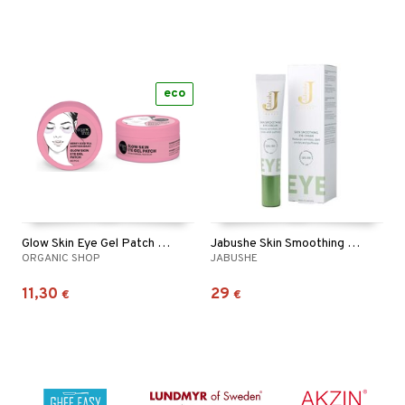
eco
Glow Skin Eye Gel Patch Berry Iced tea
Jabushe Skin Smoothing Eye Cream
ORGANIC SHOP
JABUSHE
11,30
29
€
€