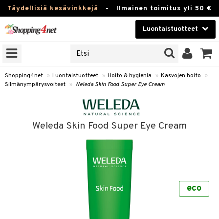
Täydellisiä kesävinkkejä
-
Ilmainen toimitus yli 50 €
Luontaistuotteet
ERKKEJÄ
Kauneudenhoito
JAT
UOTTEITA
Piilolinssit
Shopping4net
»
Luontaistuotteet
»
Hoito & hygienia
»
Kasvojen hoito
»
Silmänympärysvoiteet
»
Weleda Skin Food Super Eye Cream
Luontaistuotteet
silmät
Apteekki
suus
Weleda Skin Food Super Eye Cream
apot
Fitness
Koti & Sisustus
Lelut, Lapsi & Vauva
kkeet
eco
Tuotemerkkejä
otteet
ät & pähkinät
Kampanjat
iho & kynnet
en