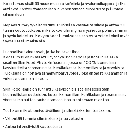
udottaminen
 halu
ium
lisät
Koostumus sisältää muun muassa kofeiinia ja hyaluronihappoa, jotka
auttavat kosteuttamaan ihoa ja vähentämään turvotusta ja tummia
pot
tamiinit
s & imetys
sti käytettävät
n korvaaminen
silmänalusia.
iot
lisät
rasvahapot
Nopeasti imeytyvä koostumus virkistää väsyneitä silmiä ja antaa 24
tunnin kosteutuksen, mikä tekee silmänympärysihosta pehmeämmän
 halu
ideriviinietikka
svahapot
i-intoleranssi
ja hyvin hoidetun. Kevyen koostumuksensa ansiosta voide toimii myös
täydellisesti meikin alla.
d
vuodet & PMS
Luonnolliset ainesosat, jotka hoitavat ihoa
verisuonet
ie
t
ood
Koostumus on rikastettu fytohyaluronihapolla ja kofeiinilla sekä
sisältää Skin Food Phyto-Infusionin, jossa on 100 % luonnollisia
 terveydenhuoltoa
poltto
rolia alentavat
kasviuutteita rosmariinista, kehäkukasta, kamomillasta ja orvokista.
Tuloksena on hoitava silmänympärysvoide, joka antaa raikkaamman ja
uolisto
rasvahapot
ta
virkistyneemmän ilmeen.
inen
hiuspuu
ostuttimet
uutta säätelevät
Skin Food -sarja on tunnettu kasvipohjaisista ainesosistaan.
t
riset rasvahapot
evitys
t
iini
Luonnollisten uutteiden, kuten kamomillan, kehäkukan ja rosmariinin,
yhdistelmä auttaa rauhoittamaan ihoa ja antamaan ravintoa.
 energiaa
nia vahvistavat
 & helpottava
 & K
Tuote on mikrobiomiystävällinen ja silmälääkärien testaama.
apia
tus
& nenä & kurkku
idantit
g
- Vähentää tummia silmänalusia ja turvotusta
spalvelu
ulatus
iinit
- Antaa intensiivistä kosteutusta
ksiä & vastauksia