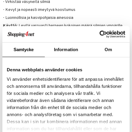
- Virkistää väsyneitä silmiä
o
puli
iinit
tuotetta
- Kevyt ja nopeasti imeytyvä koostumus
n
uuri
- Luonnollisia ja kasvipohjaisia ainesosia
 verkkokaupasta
ndra
Käyttö
: Levitä varovasti herneen kokoinen määrä silmien ympärille
(silmänluulle) joka aamu ja ilta.
neraalit
uskyky
Ainesosat
Vesi (Aqua), Helianthus Annuus (Auringonkukka) Siemenöljy+,
Samtycke
Information
Om
Glyseriini, Butyrospermum Parkii (Shea) Voi+, Pentyleeniglykoli,
Isoamyylilaurate, Glyseryylistearaattisitraatti, Denaturoitu alkoholi,
Skvaleeni, Behenyylialkoholi, Calendula Officinalis Kukkauute+,
Chamomilla Recutita (Matricaria) Kukkauute+, Rosmarinus Officinalis
Denna webbplats använder cookies
(Rosmariini) Lehtiuute+, Viola Tricolor Uute, Betaiini, Kofeiini,
Vi använder enhetsidentifierare för att anpassa innehållet
Camellia Sinensis Lehtiuute, Hekstoriitti, Maitohappo, Lactobacillus
Fermentti, Lactobacillus Fermentti Lysate, Punica Granatum Uute,
och annonserna till användarna, tillhandahålla funktioner
Rhus Verniciflua Kuorivaha, Tokoferoli, Acacia Senegal Kumi,
för sociala medier och analysera vår trafik. Vi
Kaprylyyliglykoli, Natriumhyaluronaatti, Ksantaanikumi, Tuoksu
vidarebefordrar även sådana identifierare och annan
(Parfum), Beta-Karyofylleeni, Kamferi, Citrus Aurantium Kuoriöljy,
Lavandula Öljy/Uute, Limonene, Linalool, Linalyyliasetaatti, Pineeeni.
information från din enhet till de sociala medier och
+Luomuviljelystä. Tuoksu valmistettu 100% luonnollisista eteerisistä
annons- och analysföretag som vi samarbetar med.
öljyistä ja/tai kasviuutteista. Tuotteen ainesosaluetteloa voidaan
Dessa kan i sin tur kombinera informationen med annan
päivittää ajan myötä. Tarkista aina ostetun tuotteen
pakkausmerkinnöissä oleva ainesosaluettelo.
information som du har tillhandahållit eller som de har