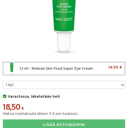
hygienia
& leivonta
 & pigmentti
t
t
osuoja
ersun-tuotteet
s
lisät
tuotteet
inkovoiteet
usaineet
en hoito
let
et & liemet
nhoito
koistuotteet
tuotteet
toaineet
rasva
 jalat
18,50 €
12 ml - Weleda Skin Food Super Eye Cream
mpoot
kojen hoito
ä- & siementahnoja
en hoito
ien hoito
koistuotteet
t
t tarvikkeet
Varastossa, lähetetään heti
ranajotuotteet
od
18,50
distaminen
s
€
Maksa osamaksulla alkaen 5 € per kuukausi.
lmänympärysvoiteet
LISÄÄ OSTOSKORIIN
teet