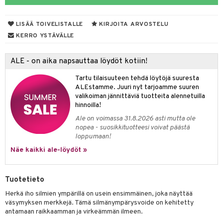
LISÄÄ TOIVELISTALLE
KIRJOITA ARVOSTELU
dorantit
iikka
KERRO YSTÄVÄLLE
koistuotteet
let
akkauhset
ALE - on aika napsauttaa löydöt kotiin!
eriset öljyt
hampaat
Tartu tilaisuuteen tehdä löytöjä suuresta
py, suihku & saippuat
mät
ALEstamme. Juuri nyt tarjoamme suuren
valikoiman jännittäviä tuotteita alennetuilla
yt
hdistaminen
hinnoilla!
talon kuorinta
Ale on voimassa 31.8.2026 asti mutta ole
nopea - suosikkituotteesi voivat päästä
talovoiteet
loppumaan!
to
Näe kaikki ale-löydöt »
apot
t
nit &mineraalit
hanen
Tuotetieto
m
Herkä iho silmien ympärillä on usein ensimmäinen, joka näyttää
väsymyksen merkkejä. Tämä silmänympärysvoide on kehitetty
 lihakset
lisät
antamaan raikkaamman ja virkeämmän ilmeen.