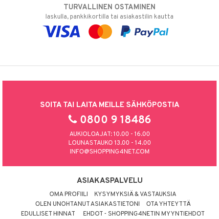
TURVALLINEN OSTAMINEN
laskulla, pankkikortilla tai asiakastilin kautta
SOITA TAI LAITA MEILLE SÄHKÖPOSTIA
0800 9 18486
AUKIOLOAJAT: 10.00 - 16.00
LOUNASTAUKO 13.00 - 14.00
INFO@SHOPPING4NET.COM
ASIAKASPALVELU
OMA PROFIILI
KYSYMYKSIÄ & VASTAUKSIA
OLEN UNOHTANUT ASIAKASTIETONI
OTA YHTEYTTÄ
EDULLISET HINNAT
EHDOT - SHOPPING4NETIN MYYNTIEHDOT