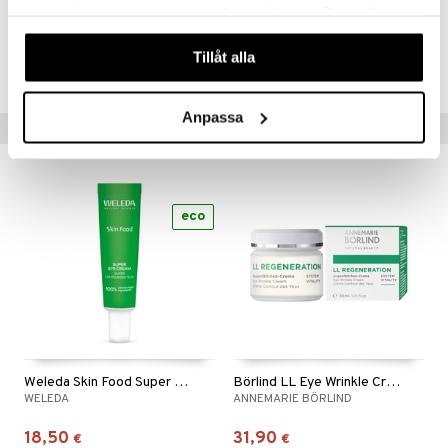
samlat in när du har använt deras tjänster. Du godkänner
våra cookies vid fortsatt användande av vår webbplats.
Tuotenumero
Tillåt alla
HUGF3-WE-12
Anpassa
Suositut tuotteet
eco
Weleda Skin Food Super Eye Cream
Börlind LL Eye Wrinkle Cream
WELEDA
ANNEMARIE BÖRLIND
18,50
31,90
€
€