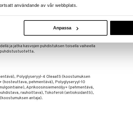
meikin.
ortsatt användande av vår webbplats.
Anpassa
tä, hiero koko kasvoille ja silmänympärysalueelle.
dellä ja jatka kasvojen puhdistuksen toisella vaiheella
-puhdistustuotetta.
ntävä), Polyglyseryyl-4 Oleaatti (koostumuksen
ljy+ (kosteuttava, pehmentävä), Polyglyseryyl-10
mulgointiaine), Aprikoosinsiemenöljy+ (pehmentävä,
uhdistava, rauhoittava), Tokoferoli (antioksidantti),
i (koostumuksen antaja).