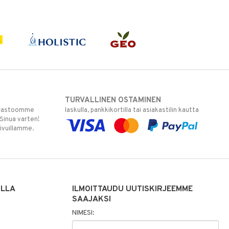
TURVALLINEN OSTAMINEN
varastoomme
laskulla, pankkikortilla tai asiakastilin kautta
 Sinua varten!
sivuillamme.
ILLA
ILMOITTAUDU UUTISKIRJEEMME
SAAJAKSI
NIMESI: