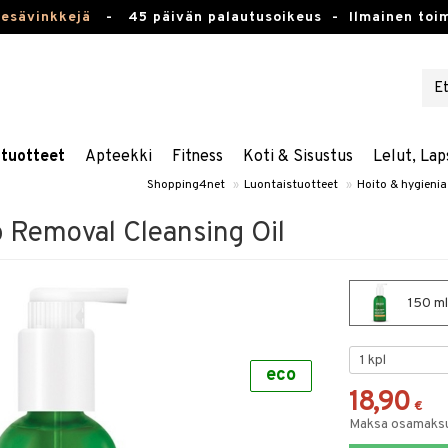
kesävinkkejä
-
45 päivän palautusoikeus -
Ilmainen toim
stuotteet
Apteekki
Fitness
Koti & Sisustus
Lelut, Lap
Shopping4net
»
Luontaistuotteet
»
Hoito & hygienia
Removal Cleansing Oil
150 ml
eco
18,90
€
Maksa osamaksul