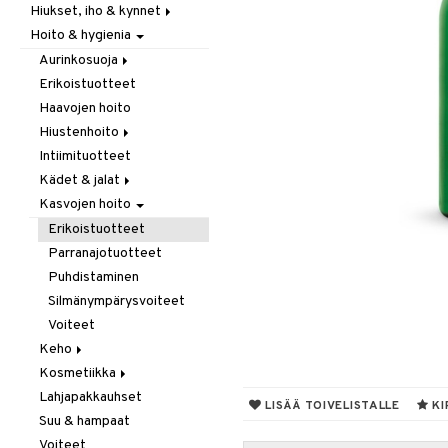
Hiukset, iho & kynnet
Itäminen
Hoito & hygienia
Jauhot & leivonta
Aurinko & pigmentti
Juomat
Hiukset
Aurinkosuoja
Kookos
Ravintolisät
Erikoistuotteet
Aftersun-tuotteet
Makeutusaineet
Haavojen hoito
Aurinkovoiteet
Mausteet & liemet
Hiustenhoito
Huulet
Muut
Intiimituotteet
Erikoistuotteet
Öljy & rasva
Kädet & jalat
Hoitoaineet
Pähkinä- & siementahnoja
Kasvojen hoito
Sampoot
Jalkojen hoito
Patukat
Käsien hoito
Erikoistuotteet
Rawfood
Muut tarvikkeet
Parranajotuotteet
Säilytys
Puhdistaminen
Snacks
Silmänympärysvoiteet
Suklaa
Voiteet
Tee
Keho
Kosmetiikka
Deodorantit
Lahjapakkauhset
Erikoistuotteet
Huulet
LISÄÄ TOIVELISTALLE
KI
Suu & hampaat
Eteeriset öljyt
Iho
Voiteet
Kylpy, suihku & saippuat
Silmät