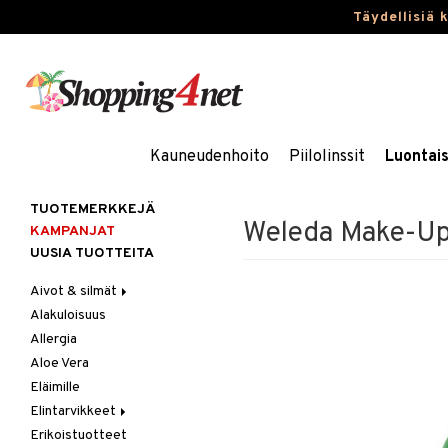
Täydellisiä 
Kauneudenhoito
Piilolinssit
Luontai
TUOTEMERKKEJÄ
Weleda Make-Up 
KAMPANJAT
UUSIA TUOTTEITA
Aivot & silmät
Alakuloisuus
Muisti
Allergia
Rasvahapot
Aloe Vera
Silmät
Eläimille
Elintarvikkeet
Erikoistuotteet
Hedelmät & pähkinät