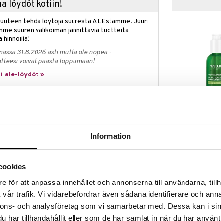
a löydöt kotiin!
isuuteen tehdä löytöjä suuresta ALEstamme. Juuri
mme suuren valikoiman jännittäviä tuotteita
a hinnoilla!
massa 31.8.2026 asti mutta ole nopea -
otteesi voivat päästä loppumaan!
i ale-löydöt »
Weleda Deep 
ää luonnollisia ainesosia ja poistaa meikin,
Gel
ydellinen tuote kaksoispuhdistusrutiinisi
WELEDA
Information
prikoosiöljyä ja taikapähkinätislettä, joilla on kevyt
15,90
ihoon. Puhdistusöljy on hajusteeton ja sitä voidaan
€
in poistamiseen.
Pakkaus on valmistettu
mano-materiaalista valmistettu muovipumppu.
cookies
esti testattu.
e för att anpassa innehållet och annonserna till användarna, tillh
vår trafik. Vi vidarebefordrar även sådana identifierare och anna
erkälle ihotyypille.
nnons- och analysföretag som vi samarbetar med. Dessa kan i sin
har tillhandahållit eller som de har samlat in när du har använt