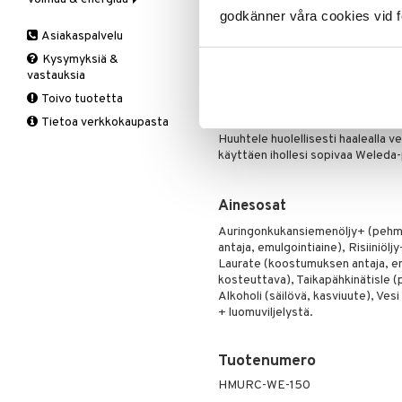
Poistaa vedenkestävän silmä
godkänner våra cookies vid f
Valoterapia
Puhdistus
Korva & nenä & kurkku
Antioksidantit
Ginseng
Hoitaa ja pehmentää ihoa.
Asiakaspalvelu
Ruuansulatus
Muut
B-vitamiinit
Muut
Vegaaninen
Kysymyksiä &
Suolisto
Valkosipuli
C-vitamiinit
Q-10
vastauksia
Viruksiin
Lapset
Ruusunjuuri
Toivo tuotetta
Käyttö
Yskään
Miehet
Schizandra
Tietoa verkkokaupasta
Levitä kuivalle iholle ja lisää vet
Multimineraalit
Suorituskyky
Huuhtele huolellisesti haalealla ve
Naiset
käyttäen ihollesi sopivaa Weleda
Ainesosat
Auringonkukansiemenöljy+ (pehme
antaja, emulgointiaine), Risiiniö
Laurate (koostumuksen antaja, e
kosteuttava), Taikapähkinätisle (p
Alkoholi (säilövä, kasviuute), Ves
+ luomuviljelystä.
Tuotenumero
HMURC-WE-150