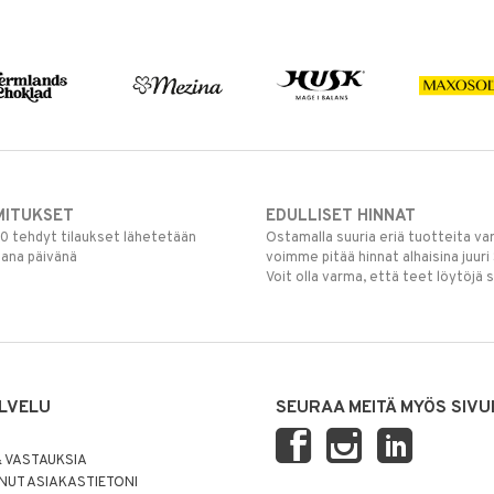
MITUKSET
EDULLISET HINNAT
00 tehdyt tilaukset lähetetään
Ostamalla suuria eriä tuotteita 
mana päivänä
voimme pitää hinnat alhaisina juuri
Voit olla varma, että teet löytöjä 
LVELU
SEURAA MEITÄ MYÖS SIVU
 VASTAUKSIA
UT ASIAKASTIETONI