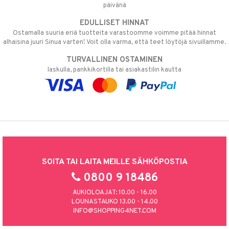
päivänä
EDULLISET HINNAT
Ostamalla suuria eriä tuotteita varastoomme voimme pitää hinnat
alhaisina juuri Sinua varten! Voit olla varma, että teet löytöjä sivuillamme.
TURVALLINEN OSTAMINEN
laskulla, pankkikortilla tai asiakastilin kautta
SOITA TAI LAITA MEILLE SÄHKÖPOSTIA
0800 9 18486
AUKIOLOAJAT: 10.00 - 16.00
LOUNASTAUKO 13.00 - 14.00
INFO@SHOPPING4NET.COM