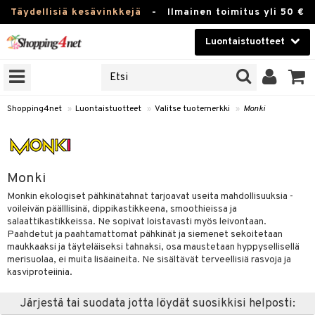
Täydellisiä kesävinkkejä
-
Ilmainen toimitus yli 50 €
Luontaistuotteet
ERKKEJÄ
Kauneudenhoito
JAT
UOTTEITA
Piilolinssit
Shopping4net
»
Luontaistuotteet
»
Valitse tuotemerkki
»
Monki
Luontaistuotteet
silmät
Apteekki
suus
Monki
apot
Fitness
Monkin ekologiset pähkinätahnat tarjoavat useita mahdollisuuksia -
voileivän päälllisinä, dippikastikkeena, smoothieissa ja
Koti & Sisustus
salaattikastikkeissa. Ne sopivat loistavasti myös leivontaan.
Paahdetut ja paahtamattomat pähkinät ja siemenet sekoitetaan
Lelut, Lapsi & Vauva
maukkaaksi ja täyteläiseksi tahnaksi, osa maustetaan hyppysellisellä
kkeet
merisuolaa, ei muita lisäaineita. Ne sisältävät terveellisiä rasvoja ja
kasviproteiinia.
Tuotemerkkejä
otteet
ät & pähkinät
Järjestä tai suodata jotta löydät suosikkisi helposti:
Kampanjat
iho & kynnet
en