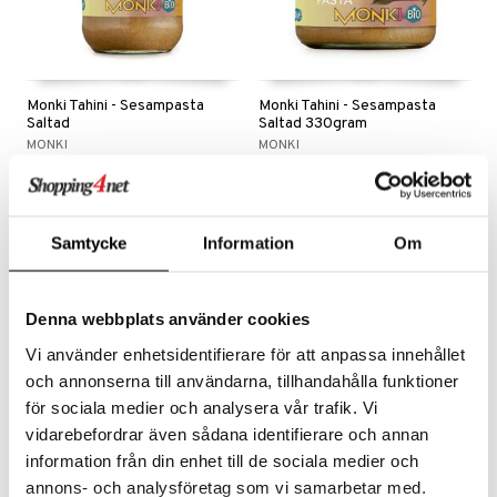
Monki Tahini - Sesampasta
Monki Tahini - Sesampasta
Saltad
Saltad 330gram
MONKI
MONKI
Sekoitettuja ekologisia, paahdettuja seesaminsiemeniä ja merisuolaa.
Levite paahdetuista seesamsiemenistä ja merisuolasta.
12,90
7,90
€
€
Samtycke
Information
Om
eco
eco
Denna webbplats använder cookies
Vi använder enhetsidentifierare för att anpassa innehållet
och annonserna till användarna, tillhandahålla funktioner
för sociala medier och analysera vår trafik. Vi
vidarebefordrar även sådana identifierare och annan
information från din enhet till de sociala medier och
annons- och analysföretag som vi samarbetar med.