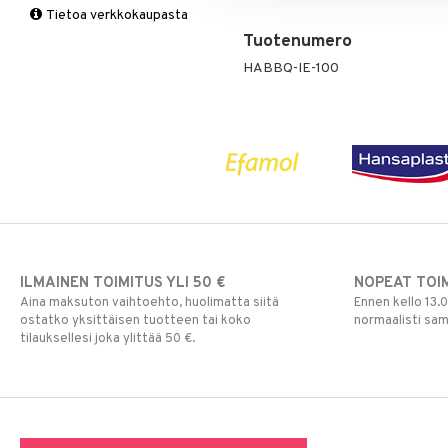
Tietoa verkkokaupasta
Multimineraalit
Suorituskyky
Tuotenumero
Naiset
HABBQ-IE-100
ILMAINEN TOIMITUS YLI 50 €
NOPEAT TOI
Aina maksuton vaihtoehto, huolimatta siitä
Ennen kello 13.
ostatko yksittäisen tuotteen tai koko
normaalisti sa
tilauksellesi joka ylittää 50 €.