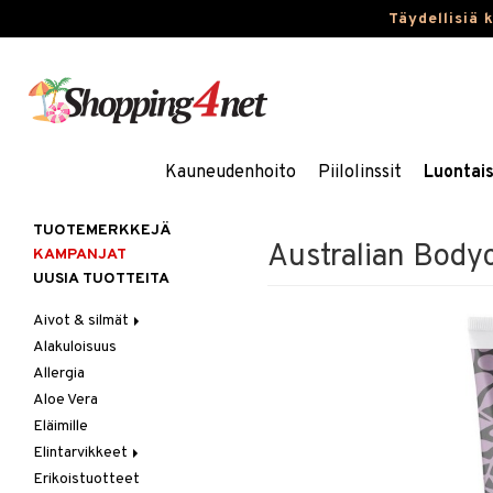
Täydellisiä 
Kauneudenhoito
Piilolinssit
Luontai
TUOTEMERKKEJÄ
Australian Body
KAMPANJAT
UUSIA TUOTTEITA
Aivot & silmät
Alakuloisuus
Muisti
Allergia
Rasvahapot
Aloe Vera
Silmät
Eläimille
Elintarvikkeet
Erikoistuotteet
Hedelmät & pähkinät