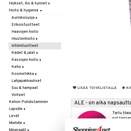
Hiukset, iho & kynnet
Itäminen
Hoito & hygienia
Jauhot & leivonta
Aurinko & pigmentti
Juomat
Hiukset
Aurinkosuoja
Kookos
Ravintolisät
Erikoistuotteet
Aftersun-tuotteet
Makeutusaineet
Haavojen hoito
Aurinkovoiteet
Mausteet & liemet
Hiustenhoito
Huulet
Muut
Intiimituotteet
Erikoistuotteet
Öljy & rasva
Kädet & jalat
Hoitoaineet
Pähkinä- & siementahnoja
Kasvojen hoito
Sampoot
Jalkojen hoito
Patukat
Keho
Käsien hoito
Erikoistuotteet
Rawfood
Kosmetiikka
Muut tarvikkeet
Parranajotuotteet
Deodorantit
Säilytys
Lahjapakkauhset
Puhdistaminen
Erikoistuotteet
Huulet
Snacks
Suu & hampaat
Silmänympärysvoiteet
Eteeriset öljyt
Iho
LISÄÄ TOIVELISTALLE
KI
Suklaa
Voiteet
Voiteet
Kylpy, suihku & saippuat
Silmät
Tee
Kehon Puhdistaminen
Öljyt
ALE - on aika napsautta
Lapsille
Vartalon kuorinta
Tartu tila
Levät
Ihonhoito
Vartalovoiteet
nyt tarjoa
Miehille
Rasvahapot
alennetuill
Mineraalit
Vitamiinit &mineraalit
Eturauhanen