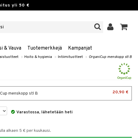
itus yli 50 €
si & Vauva
Tuotemerkkejä
Kampanjat
aistuotteet
»
Hoito & hygienia
»
Intiimituotteet
»
OrganiCup menskopp stl B
20,90 €
Cup menskopp stl B
Varastossa, lähetetään heti
la alkaen 5 € per kuukausi.