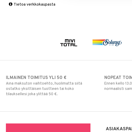
Tietoa verkkokaupasta
Multimineraalit
Suorituskyky
Naiset
ILMAINEN TOIMITUS YLI 50 €
NOPEAT TOI
Aina maksuton vaihtoehto, huolimatta siitä
Ennen kello 13.
ostatko yksittäisen tuotteen tai koko
normaalisti sa
tilauksellesi joka ylittää 50 €.
ASIAKASPA