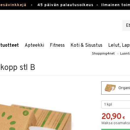
kesävinkkejä
-
45 päivän palautusoikeus -
Ilmainen toim
stuotteet
Apteekki
Fitness
Koti & Sisustus
Lelut, Lap
Shopping4net
»
Luont
opp stl B
Organi
20,90
€
Maksa osamaksul