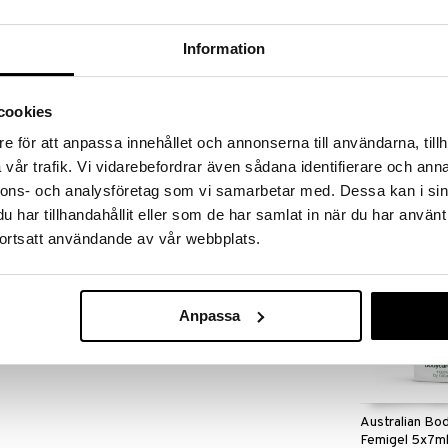
massa 31.8.2026 asti mutta ole nopea -
otteesi voivat päästä loppumaan!
i ale-löydöt »
Information
cookies
Australian Bo
äristöystävällinen vaihtoehto keräämään
Barrier Cream
e för att anpassa innehållet och annonserna till användarna, tillh
ön luonnollinen pH-tasapaino häiriintyy.
AUSTRALIAN B
vår trafik. Vi vidarebefordrar även sådana identifierare och anna
htaasta, pehmeästä lääketieteellisestä silikonista
12,90
äaineita. Se on ultra-hygieeninen ja antibakteerinen.
€
nnons- och analysföretag som vi samarbetar med. Dessa kan i sin
har tillhandahållit eller som de har samlat in när du har använt
10 vuotta. Sitä voidaan käyttää jopa 12 tuntia
ortsatt användande av vår webbplats.
llä. Se on erittäin vihreä vaihtoehto.
le naisille.
listä silikonia
Anpassa
apainon
Australian Bo
Femigel 5x7m