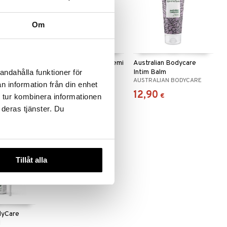
Om
dycare
Australian Bodycare Femi
Australian Bodycare
Daily
Intim Balm
andahålla funktioner för
ODYCARE
AUSTRALIAN BODYCARE
AUSTRALIAN BODYCARE
n information från din enhet
12,90
12,90
€
€
 tur kombinera informationen
 deras tjänster. Du
Tillåt alla
dyCare
l