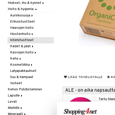
Hiukset, iho & kynnet
Itäminen
Hoito & hygienia
Jauhot & leivonta
Aurinko & pigmentti
Juomat
Hiukset
Aurinkosuoja
Kookos
Ravintolisät
Erikoistuotteet
Aftersun-tuotteet
Makeutusaineet
Haavojen hoito
Aurinkovoiteet
Mausteet & liemet
Hiustenhoito
Huulet
Muut
Intiimituotteet
Erikoistuotteet
Öljy & rasva
Kädet & jalat
Hoitoaineet
Pähkinä- & siementahnoja
Kasvojen hoito
Sampoot
Jalkojen hoito
Patukat
Keho
Käsien hoito
Erikoistuotteet
Rawfood
Kosmetiikka
Muut tarvikkeet
Parranajotuotteet
Deodorantit
Säilytys
Lahjapakkauhset
Puhdistaminen
Erikoistuotteet
Huulet
Snacks
Suu & hampaat
Silmänympärysvoiteet
Eteeriset öljyt
Iho
LISÄÄ TOIVELISTALLE
KI
Suklaa
Voiteet
Voiteet
Kylpy, suihku & saippuat
Silmät
Tee
Kehon Puhdistaminen
Öljyt
ALE - on aika napsautta
Lapsille
Vartalon kuorinta
Tartu tila
Levät
Ihonhoito
Vartalovoiteet
nyt tarjoa
Miehille
Rasvahapot
alennetuill
Mineraalit
Vitamiinit &mineraalit
Eturauhanen