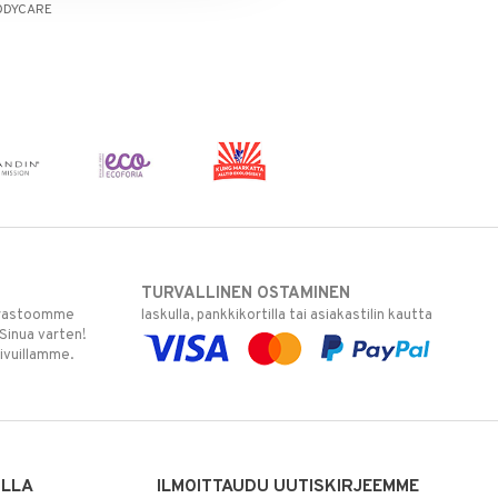
ODYCARE
TURVALLINEN OSTAMINEN
varastoomme
laskulla, pankkikortilla tai asiakastilin kautta
 Sinua varten!
sivuillamme.
ILLA
ILMOITTAUDU UUTISKIRJEEMME