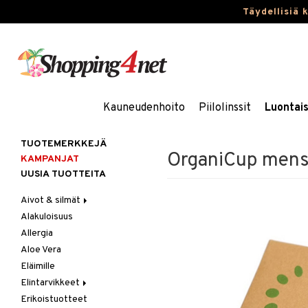
Täydellisiä 
Kauneudenhoito
Piilolinssit
Luontai
TUOTEMERKKEJÄ
OrganiCup mensk
KAMPANJAT
UUSIA TUOTTEITA
Aivot & silmät
Alakuloisuus
Muisti
Allergia
Rasvahapot
Aloe Vera
Silmät
Eläimille
Elintarvikkeet
Erikoistuotteet
Hedelmät & pähkinät