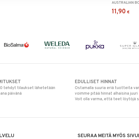
AUSTRALIAN B
11,90
€
MITUKSET
EDULLISET HINNAT
00 tehdyt tilaukset lähetetään
Ostamalla suuria eriä tuotteita 
mana päivänä
voimme pitää hinnat alhaisina juuri
Voit olla varma, että teet löytöjä 
LVELU
SEURAA MEITÄ MYÖS SIVU