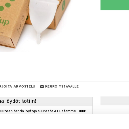
RJOITA ARVOSTELU
KERRO YSTÄVÄLLE
a löydöt kotiin!
isuuteen tehdä löytöjä suuresta ALEstamme. Juuri
mme suuren valikoiman jännittäviä tuotteita
a hinnoilla!