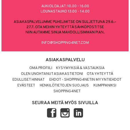
AUKIOLOAJAT: 10.00 - 16.00
LOUNASTAUKO 13.00 - 14.00
ASIAKASPALVELUMME PUHELIMITSE ON SULJETTUNA 29.6.–
27.7. OTA MEIHIN YHTEYTTÄ SÄHKÖPOSTITSE
NIIN AUTAMME SINUA MAHDOLLISIMMAN PIAN.
INFO@SHOPPING4NET.COM
ASIAKASPALVELU
OMA PROFIILI
KYSYMYKSIÄ & VASTAUKSIA
OLEN UNOHTANUT ASIAKASTIETONI
OTA YHTEYTTÄ
EDULLISET HINNAT
EHDOT - SHOPPING4NETIN MYYNTIEHDOT
EVÄSTEET
HENKILÖTIETOJEN SUOJAUS
KUMPPANIKSI
SHOPPING4NET
SEURAA MEITÄ MYÖS SIVUILLA