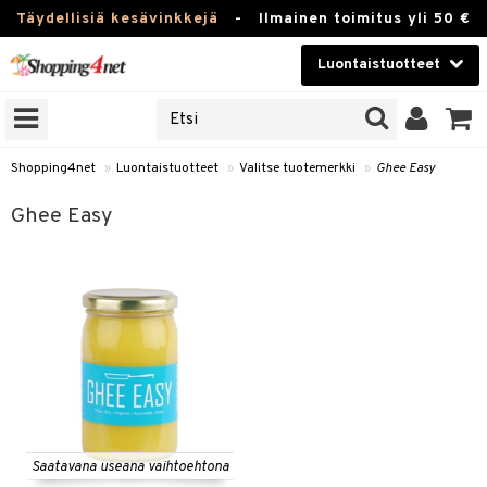
Täydellisiä kesävinkkejä
-
Ilmainen toimitus yli 50 €
Luontaistuotteet
ERKKEJÄ
Kauneudenhoito
JAT
UOTTEITA
Piilolinssit
Shopping4net
»
Luontaistuotteet
»
Valitse tuotemerkki
»
Ghee Easy
Luontaistuotteet
silmät
Ghee Easy
Apteekki
suus
apot
Fitness
Koti & Sisustus
Lelut, Lapsi & Vauva
kkeet
Tuotemerkkejä
otteet
ät & pähkinät
Kampanjat
Saatavana useana vaihtoehtona
iho & kynnet
en