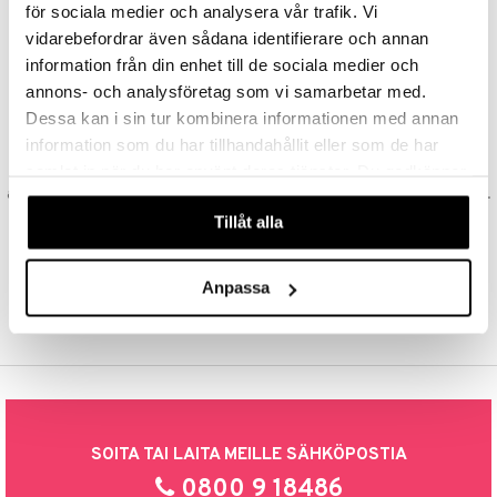
för sociala medier och analysera vår trafik. Vi
Aina maksuton vaihtoehto, huolimatta siitä ostatko yksittäisen
yt
tuotteen tai koko tilauksellesi joka ylittää 50 €.
verisuonet
ie
t
ood
vidarebefordrar även sådana identifierare och annan
information från din enhet till de sociala medier och
talon kuorinta
NOPEAT TOIMITUKSET
 terveydenhuoltoa
poltto
rolia alentavat
annons- och analysföretag som vi samarbetar med.
Ennen kello 13.00 tehdyt tilaukset lähetetään normaalisti samana
talovoiteet
uolisto
rasvahapot
ta
päivänä
Dessa kan i sin tur kombinera informationen med annan
information som du har tillhandahållit eller som de har
EDULLISET HINNAT
inen
hiuspuu
ostuttimet
uutta säätelevät
samlat in när du har använt deras tjänster. Du godkänner
Ostamalla suuria eriä tuotteita varastoomme voimme pitää hinnat
t
riset rasvahapot
evitys
t
iini
alhaisina juuri Sinua varten! Voit olla varma, että teet löytöjä sivuillamme.
våra cookies vid fortsatt användande av vår webbplats.
Tillåt alla
 energiaa
nia vahvistavat
 & helpottava
 & K
TURVALLINEN OSTAMINEN
laskulla, pankkikortilla tai asiakastilin kautta
apia
tus
& nenä & kurkku
idantit
g
spalvelu
Anpassa
ulatus
iinit
ksiä & vastauksia
o
puli
iinit
tuotetta
n
uuri
 verkkokaupasta
ndra
SOITA TAI LAITA MEILLE SÄHKÖPOSTIA
neraalit
uskyky
0800 9 18486