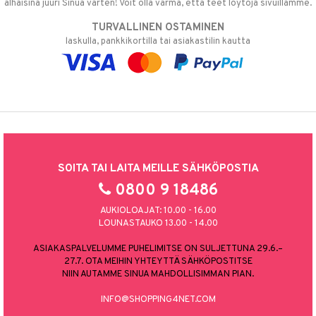
alhaisina juuri Sinua varten! Voit olla varma, että teet löytöjä sivuillamme.
TURVALLINEN OSTAMINEN
laskulla, pankkikortilla tai asiakastilin kautta
SOITA TAI LAITA MEILLE SÄHKÖPOSTIA
0800 9 18486
AUKIOLOAJAT: 10.00 - 16.00
LOUNASTAUKO 13.00 - 14.00
ASIAKASPALVELUMME PUHELIMITSE ON SULJETTUNA 29.6.–
27.7. OTA MEIHIN YHTEYTTÄ SÄHKÖPOSTITSE
NIIN AUTAMME SINUA MAHDOLLISIMMAN PIAN.
INFO@SHOPPING4NET.COM