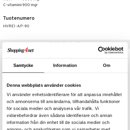
n
uuri
C-vitamiini
900 mgr
 verkkokaupasta
ndra
Tuotenumero
neraalit
uskyky
HVRE1-AP-90
Vinkkejä sinulle
Samtycke
Information
Om
Denna webbplats använder cookies
Vi använder enhetsidentifierare för att anpassa innehållet
och annonserna till användarna, tillhandahålla funktioner
för sociala medier och analysera vår trafik. Vi
vidarebefordrar även sådana identifierare och annan
Alpha Plus B-komplex Time Release
Alpha Plus Daily
information från din enhet till de sociala medier och
ALPHA PLUS
ALPHA PLUS
annons- och analysföretag som vi samarbetar med.