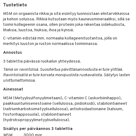
pot
iikka
tamiinit
s & imetys
sti käytettävät
n korvaaminen
Tuotetieto
distaminen
koistuotteet
let
iot
akkauhset
lisät
rasvahapot
MSM on orgaanista rikkia ja sitä esiintyy luonnostaan elintarvikkeissa
ja kehon soluissa. Rikkiä kutsutaan myös kauneusmineraaliksi, sillä se
mänympärysvoiteet
eriset öljyt
hampaat
 halu
ideriviinietikka
svahapot
i-intoleranssi
toimii kollageenin osana, ollen proteiini joka rakentaa sidekudosta,
teet
lihaksia, luustoa, hiuksia, ihoa ja kynsiä.
py, suihku & saippuat
mät
d
vuodet & PMS
C-vitamiin edistää mm. normaalia kollageenituotantoa, jolla on
yt
verisuonet
ie
t
ood
merkitys luuston ja ruston normaalissa toiminnassa.
talon kuorinta
Annostus
 terveydenhuoltoa
poltto
rolia alentavat
3 tablettia päivässä ruokailun yhteydessä.
talovoiteet
uolisto
rasvahapot
ta
Tämä on ravintolisä. Suositeltua päivittäisannostusta ei tule ylittää.
inen
hiuspuu
ostuttimet
uutta säätelevät
Ravintolisällä ei tule korvata monipuolista ruokavaliota. Säilytys lasten
ulottumattomissa.
t
riset rasvahapot
evitys
t
iini
Ainesosat
 energiaa
nia vahvistavat
 & helpottava
 & K
MSM (Metyylisulfonyylimetaani), C-vitamiini C (askorbiinihappo),
paakkuuntumisenestoaine (selluloosa, piidioksidi), stabilointiaineet
apia
tus
& nenä & kurkku
idantit
g
(natriumkarboksimetyyliselluloosa), antioksidaationaine (kalsium,
spalvelu
fosforihapposuola), stabilointiaineet
ulatus
iinit
(hydroksipropyylimetyyliselluloosa).
ksiä & vastauksia
o
puli
iinit
Sisällys per päiväannos 3 tablettia
tuotetta
MSM
3000 mgr