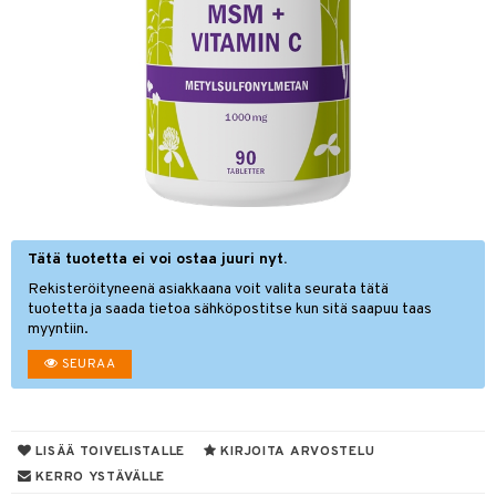
& leivonta
 & pigmentti
t
t
s
olisät
usaineet
hygienia
et & liemet
hdistaminen
osuoja
ersun-tuotteet
tuotteet
inkovoiteet
Tätä tuotetta ei voi ostaa juuri nyt.
rasva
en hoito
to
Rekisteröityneenä asiakkaana voit valita seurata tätä
let
ä- & siementahnoja
nhoito
apot
tuotetta ja saada tietoa sähköpostitse kun sitä saapuu taas
myyntiin.
t
koistuotteet
t
tuotteet
nit &mineraalit
hanen
SEURAA
toaineet
od
 jalat
m
mpoot
s
kojen hoito
 lihakset
en hoito
lisät
LISÄÄ TOIVELISTALLE
KIRJOITA ARVOSTELU
ien hoito
koistuotteet
udottaminen
 halu
ium
lisät
KERRO YSTÄVÄLLE
t tarvikkeet
ranajotuotteet
dorantit